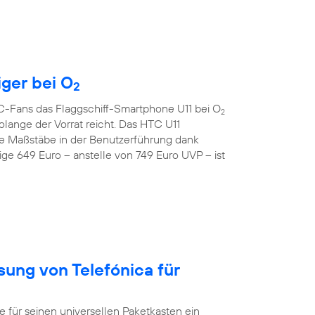
iger bei O
2
TC-Fans das Flaggschiff-Smartphone U11 bei O
2
lange der Vorrat reicht. Das HTC U11
e Maßstäbe in der Benutzerführung dank
ge 649 Euro – anstelle von 749 Euro UVP – ist
sung von Telefónica für
ür seinen universellen Paketkasten ein