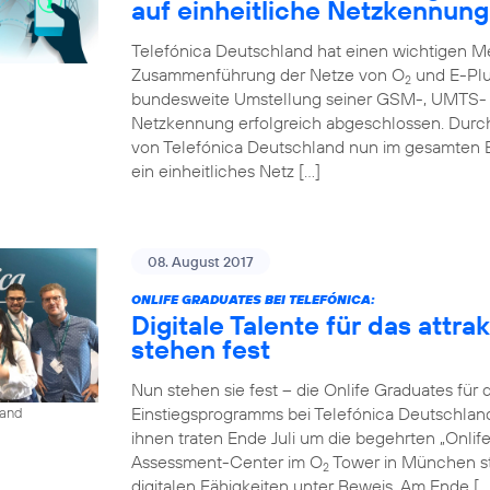
auf einheitliche Netzkennung
Telefónica Deutschland hat einen wichtigen Me
Zusammenführung der Netze von O
und E-Plu
2
bundesweite Umstellung seiner GSM-, UMTS- u
Netzkennung erfolgreich abgeschlossen. Durc
von Telefónica Deutschland nun im gesamten 
ein einheitliches Netz […]
08. August 2017
ONLIFE GRADUATES BEI TELEFÓNICA:
Digitale Talente für das attr
stehen fest
Nun stehen sie fest – die Onlife Graduates für 
Einstiegsprogramms bei Telefónica Deutschlan
land
ihnen traten Ende Juli um die begehrten „Onli
Assessment-Center im O
Tower in München st
2
digitalen Fähigkeiten unter Beweis. Am Ende […