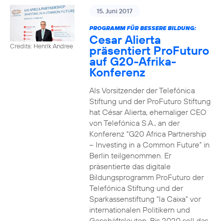
15. Juni 2017
PROGRAMM FÜR BESSERE BILDUNG:
Cesar Alierta
Credits: Henrik Andree
präsentiert ProFuturo
auf G20-Afrika-
Konferenz
Als Vorsitzender der Telefónica
Stiftung und der ProFuturo Stiftung
hat César Alierta, ehemaliger CEO
von Telefónica S.A., an der
Konferenz “G20 Africa Partnership
– Investing in a Common Future” in
Berlin teilgenommen. Er
präsentierte das digitale
Bildungsprogramm ProFuturo der
Telefónica Stiftung und der
Sparkassenstiftung “la Caixa” vor
internationalen Politikern und
Geschäftsleuten. Bis 2020 soll das