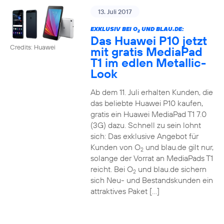
13. Juli 2017
EXKLUSIV BEI O
UND BLAU.DE:
2
Das Huawei P10 jetzt
Credits: Huawei
mit gratis MediaPad
T1 im edlen Metallic-
Look
Ab dem 11. Juli erhalten Kunden, die
das beliebte Huawei P10 kaufen,
gratis ein Huawei MediaPad T1 7.0
(3G) dazu. Schnell zu sein lohnt
sich: Das exklusive Angebot für
Kunden von O
und blau.de gilt nur,
2
solange der Vorrat an MediaPads T1
reicht. Bei O
und blau.de sichern
2
sich Neu- und Bestandskunden ein
attraktives Paket […]