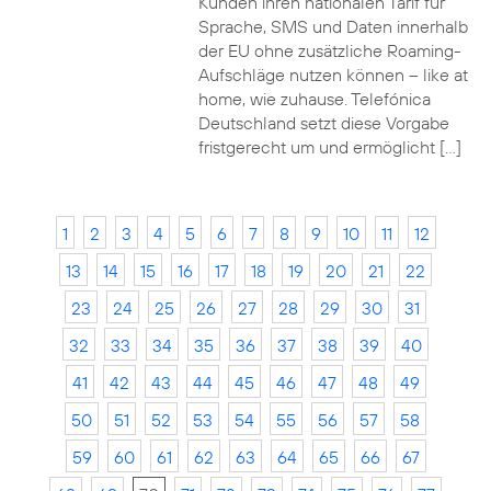
Kunden ihren nationalen Tarif für
Sprache, SMS und Daten innerhalb
der EU ohne zusätzliche Roaming-
Aufschläge nutzen können – like at
home, wie zuhause. Telefónica
Deutschland setzt diese Vorgabe
fristgerecht um und ermöglicht […]
1
2
3
4
5
6
7
8
9
10
11
12
13
14
15
16
17
18
19
20
21
22
23
24
25
26
27
28
29
30
31
32
33
34
35
36
37
38
39
40
41
42
43
44
45
46
47
48
49
50
51
52
53
54
55
56
57
58
59
60
61
62
63
64
65
66
67