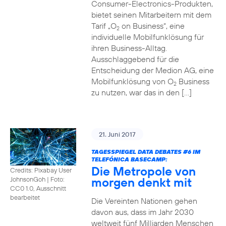
Consumer-Electronics-Produkten,
bietet seinen Mitarbeitern mit dem
Tarif „O
on Business“, eine
2
individuelle Mobilfunklösung für
ihren Business-Alltag.
Ausschlaggebend für die
Entscheidung der Medion AG, eine
Mobilfunklösung von O
Business
2
zu nutzen, war das in den […]
21. Juni 2017
TAGESSPIEGEL DATA DEBATES
#6
IM
TELEFÓNICA BASECAMP:
Die Metropole von
Credits: Pixabay User
morgen denkt mit
JohnsonGoh
|
Foto:
CC0 1.0, Ausschnitt
bearbeitet
Die Vereinten Nationen gehen
davon aus, dass im Jahr 2030
weltweit fünf Milliarden Menschen