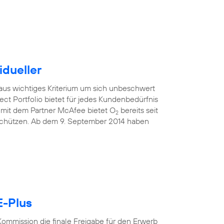
idueller
raus wichtiges Kriterium um sich unbeschwert
ect Portfolio bietet für jedes Kundenbedürfnis
mit dem Partner McAfee bietet O
bereits seit
2
 schützen. Ab dem 9. September 2014 haben
E-Plus
ommission die finale Freigabe für den Erwerb