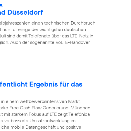
R:
nd Düsseldorf
Halbjahreszahlen einen technischen Durchbruch
t nun für einige der wichtigsten deutschen
Juli sind damit Telefonate über das LTE-Netz in
glich. Auch der sogenannte VoLTE-Handover
entlicht Ergebnis für das
 in einem wettbewerbsintensiven Markt.
arke Free Cash Flow Generierung. München.
t mit starkem Fokus auf LTE zeigt Telefónica
ine verbesserte Umsatzentwicklung im
eiche mobile Datengeschäft und positive