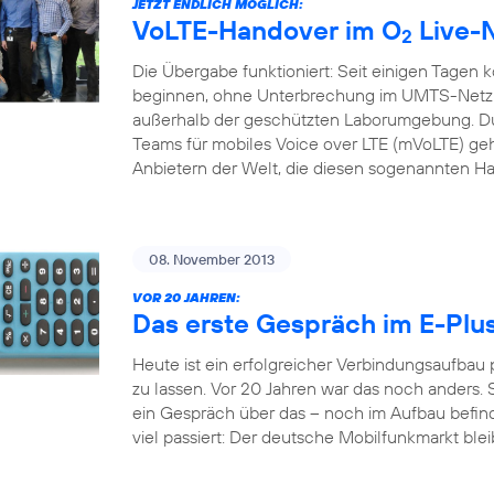
JETZT ENDLICH MÖGLICH:
VoLTE-Handover im O
Live-
2
Die Übergabe funktioniert: Seit einigen Tagen 
beginnen, ohne Unterbrechung im UMTS-Netz f
außerhalb der geschützten Laborumgebung. Du
Teams für mobiles Voice over LTE (mVoLTE) geh
Anbietern der Welt, die diesen sogenannten H
08. November 2013
VOR 20 JAHREN:
Das erste Gespräch im E-Plu
Heute ist ein erfolgreicher Verbindungsaufbau
zu lassen. Vor 20 Jahren war das noch anders. S
ein Gespräch über das – noch im Aufbau befindl
viel passiert: Der deutsche Mobilfunkmarkt bleib