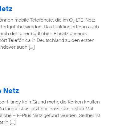
Netz
können mobile Telefonate, die im O
LTE-Netz
2
ortgeführt werden. Das funktioniert nun auch
rch den unermüdlichen Einsatz unseres
ört Telefónica in Deutschland zu den ersten
andover auch […]
s Netz
 per Handy kein Grund mehr, die Korken knallen
o lange ist es jetzt her, dass zum ersten Mal
iche – E-Plus Netz geführt wurden. Seither ist
t in […]