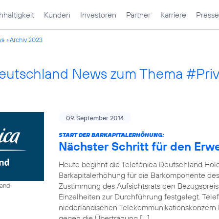
haltigkeit
Kunden
Investoren
Partner
Karriere
Presse
ws
Archiv 2023
Deutschland News zum Thema #Pri
09. September 2014
START DER BARKAPITALERHÖHUNG:
Nächster Schritt für den Erw
Heute beginnt die Telefónica Deutschland Hol
Barkapitalerhöhung für die Barkomponente des 
Zustimmung des Aufsichtsrats den Bezugspreis
land
Einzelheiten zur Durchführung festgelegt. Tel
niederländischen Telekommunikationskonzern 
gegen die Übertragung […]