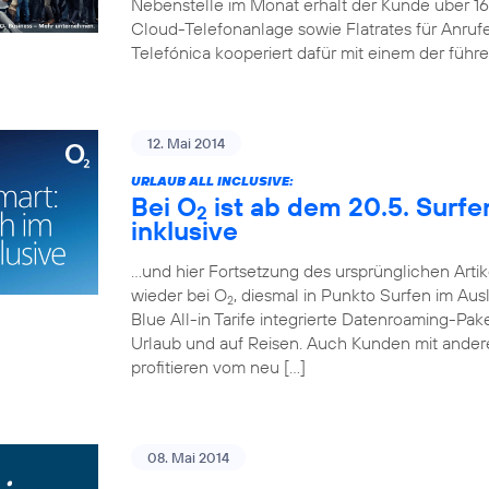
Nebenstelle im Monat erhält der Kunde über 
Cloud-Telefonanlage sowie Flatrates für Anruf
Telefónica kooperiert dafür mit einem der führ
12. Mai 2014
URLAUB ALL INCLUSIVE:
Bei O
ist ab dem 20.5. Surf
2
inklusive
…und hier Fortsetzung des ursprünglichen Artik
wieder bei O
, diesmal in Punkto Surfen im Aus
2
Blue All-in Tarife integrierte Datenroaming-Pa
Urlaub und auf Reisen. Auch Kunden mit andere
profitieren vom neu […]
08. Mai 2014