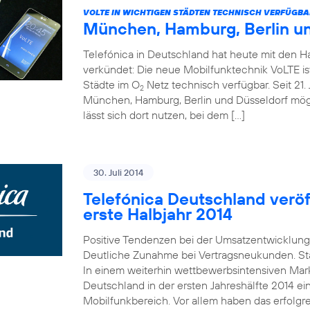
VOLTE IN WICHTIGEN STÄDTEN TECHNISCH VERFÜGBA
München, Hamburg, Berlin u
Telefónica in Deutschland hat heute mit den 
verkündet: Die neue Mobilfunktechnik VoLTE is
Städte im O
Netz technisch verfügbar. Seit 21. 
2
München, Hamburg, Berlin und Düsseldorf mö
lässt sich dort nutzen, bei dem […]
30. Juli 2014
Telefónica Deutschland veröff
erste Halbjahr 2014
Positive Tendenzen bei der Umsatzentwicklung
Deutliche Zunahme bei Vertragsneukunden. St
In einem weiterhin wettbewerbsintensiven Mark
Deutschland in der ersten Jahreshälfte 2014 e
Mobilfunkbereich. Vor allem haben das erfolgr