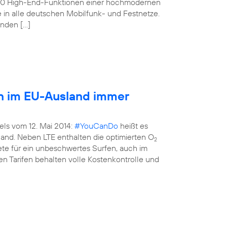
160 High-End-Funktionen einer hochmodernen
e in alle deutschen Mobilfunk- und Festnetze.
enden […]
en im EU-Ausland immer
els vom 12. Mai 2014:
#YouCanDo
heißt es
land. Neben LTE enthalten die optimierten O
2
kete für ein unbeschwertes Surfen, auch im
n Tarifen behalten volle Kostenkontrolle und