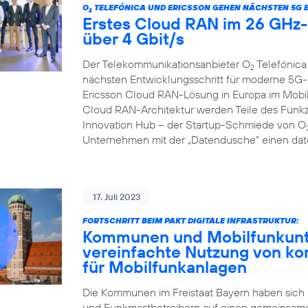
O
TELEFÓNICA UND ERICSSON GEHEN NÄCHSTEN 5G 
2
Erstes Cloud RAN im 26 GHz-B
über 4 Gbit/s
Der Telekommunikationsanbieter O
Telefónica
2
nächsten Entwicklungsschritt für moderne 5G-
Ericsson Cloud RAN-Lösung in Europa im Mobilf
Cloud RAN-Architektur werden Teile des Funkzu
Innovation Hub – der Startup-Schmiede von O
Unternehmen mit der „Datendusche“ einen date
17. Juli 2023
FORTSCHRITT BEIM PAKT DIGITALE INFRASTRUKTUR:
Kommunen und Mobilfunkunte
vereinfachte Nutzung von k
für Mobilfunkanlagen
Die Kommunen im Freistaat Bayern haben sich
und Funkmastbetreibern auf einen gemeinsame