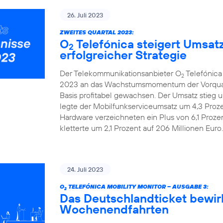
26. Juli 2023
ZWEITES QUARTAL 2023:
O
Telefónica steigert Umsat
2
erfolgreicher Strategie
Der Telekommunikationsanbieter O
Telefónica
2
2023 an das Wachstumsmomentum der Vorquarta
Basis profitabel gewachsen. Der Umsatz stieg u
legte der Mobilfunkserviceumsatz um 4,3 Prozen
Hardware verzeichneten ein Plus von 6,1 Proze
kletterte um 2,1 Prozent auf 206 Millionen Euro.
24. Juli 2023
O
TELEFÓNICA MOBILITY MONITOR – AUSGABE 3:
2
Das Deutschlandticket bewir
Wochenendfahrten