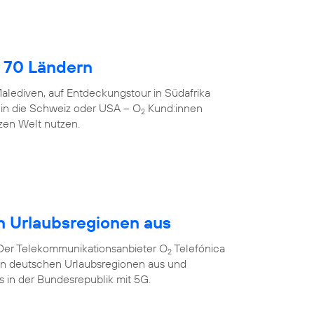
 70 Ländern
alediven, auf Entdeckungstour in Südafrika
 in die Schweiz oder USA – O
Kund:innen
2
zen Welt nutzen.
n Urlaubsregionen aus
 Der Telekommunikationsanbieter O
Telefónica
2
ten deutschen Urlaubsregionen aus und
ts in der Bundesrepublik mit 5G.