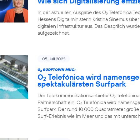
Wie sich Digitalisierung effizi
In der aktuellen Ausgabe des O
Telefónica Te
2
Hessens Digitalministerin Kristina Sinemus ü
digitalen Infrastruktur aus. Das Gespräch wur
aufgezeichnet.
05. Juli 2023
O
SURFTOWN MUC:
2
O
Telefónica wird namensge
2
spektakulärsten Surfpark
Der Telekommunikationsanbieter O
Telefónic
2
Partnerschaft ein: O
Telefónica wird namensge
2
Surfpark. Der rund 10.000 Quadratmeter große
Surf-Erlebnis wie im Meer und das mit untersc