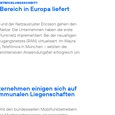
ENTWICKLUNGSSCHRITT:
ereich in Europa liefert
 und der Netzausrüster Ericsson gehen den
Netze: Die Unternehmen haben die erste
unknetz implementiert. Bei der neuartigen
gangsnetzes (RAN) virtualisiert. Im Wayra
Telefónica in München – setzten die
2
nintensiven Anwendungsfall erfolgreich um.
rnehmen einigen sich auf
ommunalen Liegenschaften
 mit den bundesweiten Mobilfunkbetreibern
n Mustervertrag sowie ein passendes