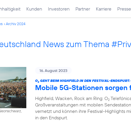
haltigkeit
Kunden
Investoren
Partner
Karriere
Presse
ws
Archiv 2024
Deutschland News zum Thema #Pri
16. August 2023
O
GEHT BEIM HIGHFIELD IN DEN FESTIVAL-ENDSPURT:
2
Mobile 5G-Stationen sorgen f
Highfield, Wacken, Rock am Ring: O
Telefónica
2
Großveranstaltungen mit mobilen Sendestation
vernetzt und können ihre Festival-Highlights mi
/ Neonschwarz,
in den Endspurt.