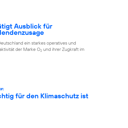
tigt Ausblick für
idendenzusage
eutschland ein starkes operatives und
aktivität der Marke O
und ihrer Zugkraft im
2
Y:
htig für den Klimaschutz ist