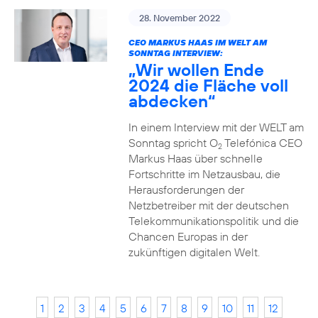
28. November 2022
CEO MARKUS HAAS IM WELT AM
SONNTAG INTERVIEW:
„Wir wollen Ende
2024 die Fläche voll
abdecken“
In einem Interview mit der WELT am
Sonntag spricht O
Telefónica CEO
2
Markus Haas über schnelle
Fortschritte im Netzausbau, die
Herausforderungen der
Netzbetreiber mit der deutschen
Telekommunikationspolitik und die
Chancen Europas in der
zukünftigen digitalen Welt.
1
2
3
4
5
6
7
8
9
10
11
12