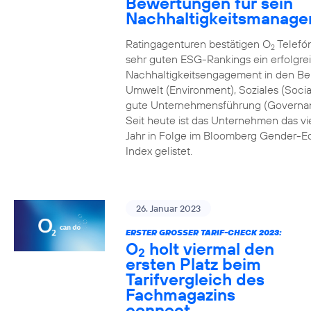
Bewertungen für sein
Nachhaltigkeitsmanag
Ratingagenturen bestätigen O
Telefón
2
sehr guten ESG-Rankings ein erfolgre
Nachhaltigkeitsengagement in den Be
Umwelt (Environment), Soziales (Socia
gute Unternehmensführung (Governa
Seit heute ist das Unternehmen das vi
Jahr in Folge im Bloomberg Gender-Eq
Index gelistet.
26. Januar 2023
ERSTER GROSSER TARIF-CHECK 2023:
O
holt viermal den
2
ersten Platz beim
Tarifvergleich des
Fachmagazins
connect