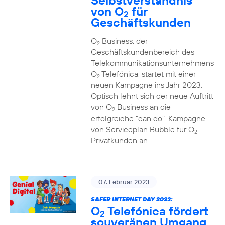
Selbstverständnis
von O
für
2
Geschäftskunden
O
Business, der
2
Geschäftskundenbereich des
Telekommunikationsunternehmens
O
Telefónica, startet mit einer
2
neuen Kampagne ins Jahr 2023.
Optisch lehnt sich der neue Auftritt
von O
Business an die
2
erfolgreiche "can do"-Kampagne
von Serviceplan Bubble für O
2
Privatkunden an.
07. Februar 2023
SAFER INTERNET DAY 2023:
O
Telefónica fördert
2
souveränen Umgang