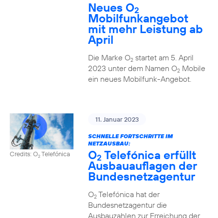
Neues O
2
Mobilfunkangebot
mit mehr Leistung ab
April
Die Marke O
startet am 5. April
2
2023 unter dem Namen O
Mobile
2
ein neues Mobilfunk-Angebot.
11. Januar 2023
SCHNELLE FORTSCHRITTE IM
NETZAUSBAU:
O
Telefónica erfüllt
Credits: O
Telefónica
2
2
Ausbauauflagen der
Bundesnetzagentur
O
Telefónica hat der
2
Bundesnetzagentur die
Ausbauzahlen zur Erreichung der