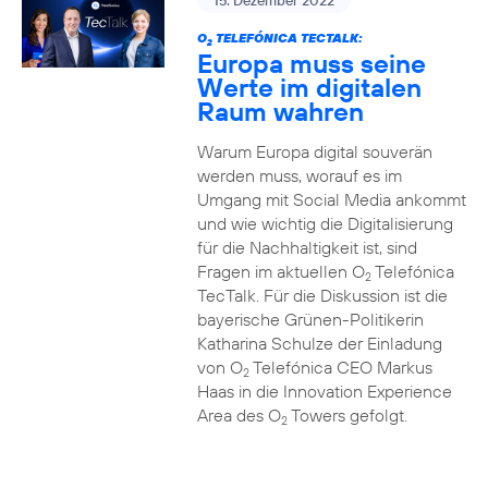
15. Dezember 2022
O
TELEFÓNICA TECTALK:
2
Europa muss seine
Werte im digitalen
Raum wahren
Warum Europa digital souverän
werden muss, worauf es im
Umgang mit Social Media ankommt
und wie wichtig die Digitalisierung
für die Nachhaltigkeit ist, sind
Fragen im aktuellen O
Telefónica
2
TecTalk. Für die Diskussion ist die
bayerische Grünen-Politikerin
Katharina Schulze der Einladung
von O
Telefónica CEO Markus
2
Haas in die Innovation Experience
Area des O
Towers gefolgt.
2