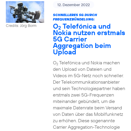
12. Dezember 2022
SCHNELLERES 5G DURCH
FREQUENZBÜNDELUNG:
O
Telefónica und
Credits: Jörg Borm
2
Nokia nutzen erstmals
5G Carrier
Aggregation beim
Upload
O
Telefónica und Nokia machen
2
den Upload von Dateien und
Videos im 5G-Netz noch schneller.
Der Telekommunikationsanbieter
und sein Technologiepartner haben
erstmals zwei 5G-Frequenzen
miteinander gebündelt, um die
maximale Datenrate beim Versand
von Daten über das Mobilfunknetz
zu erhöhen. Diese sogenannte
Carrier Aggregation-Technologie