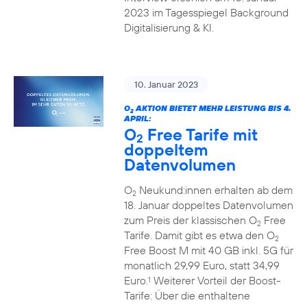
2023 im Tagesspiegel Background
Digitalisierung & KI.
10. Januar 2023
O
AKTION BIETET MEHR LEISTUNG BIS 4.
2
APRIL:
O
Free Tarife mit
2
doppeltem
Datenvolumen
O
Neukund:innen erhalten ab dem
2
18. Januar doppeltes Datenvolumen
zum Preis der klassischen O
Free
2
Tarife. Damit gibt es etwa den O
2
Free Boost M mit 40 GB inkl. 5G für
monatlich 29,99 Euro, statt 34,99
Euro.
Weiterer Vorteil der Boost-
1
Tarife: Über die enthaltene