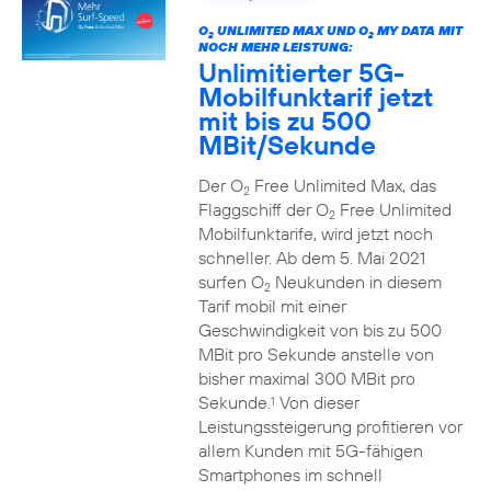
O
UNLIMITED MAX UND O
MY DATA MIT
2
2
NOCH MEHR LEISTUNG:
Unlimitierter 5G-
Mobilfunktarif jetzt
mit bis zu 500
MBit/Sekunde
Der O
Free Unlimited Max, das
2
Flaggschiff der O
Free Unlimited
2
Mobilfunktarife, wird jetzt noch
schneller. Ab dem 5. Mai 2021
surfen O
Neukunden in diesem
2
Tarif mobil mit einer
Geschwindigkeit von bis zu 500
MBit pro Sekunde anstelle von
bisher maximal 300 MBit pro
Sekunde.
Von dieser
1
Leistungssteigerung profitieren vor
allem Kunden mit 5G-fähigen
Smartphones im schnell