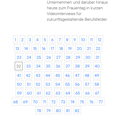
Unternehmen und darüber hinaus
heute zum Frauentag in kurzen
Videointerviews für
zukunftsgestaltende Berufsfelder.
1
2
3
4
5
6
7
8
9
10
11
12
13
14
15
16
17
18
19
20
21
22
23
24
25
26
27
28
29
30
31
32
33
34
35
36
37
38
39
40
41
42
43
44
45
46
47
48
49
50
51
52
53
54
55
56
57
58
59
60
61
62
63
64
65
66
67
68
69
70
71
72
73
74
75
76
77
78
79
80
81
82