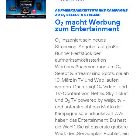
AUFMERKSAMKEITSSTARKE KAMPAGNE
ZU O
SELECT & STREAM:
2
O
macht Werbung
2
zum Entertainment
O
inszeniert sein neues
2
Streaming-Angebot auf großer
Bühne: Herzstück der
aufmerksamkeitsstarken
Werbemaßnahmen rund um O
2
Select & Stream
sind Spots, die ab
1
10. März in TV und Web laufen
werden. Darin zeigt O
Video- und
2
TV-Content von Netflix, Sky Ticket
und O
TV powered by waipu.tv –
2
und unterstreicht das Motto der
Kampagne so eindrucksvoll: „Wir
haben das Entertainment. Du hast
die Wahl“. Sie ist das erste größere
Werk der „Serviceplan Bubble“, ein