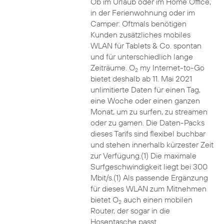
Ob im Urlaub oder im Home Office,
in der Ferienwohnung oder im
Camper: Oftmals benötigen
Kunden zusätzliches mobiles
WLAN für Tablets & Co. spontan
und für unterschiedlich lange
Zeiträume. O
my Internet-to-Go
2
bietet deshalb ab 11. Mai 2021
unlimitierte Daten für einen Tag,
eine Woche oder einen ganzen
Monat, um zu surfen, zu streamen
oder zu gamen. Die Daten-Packs
dieses Tarifs sind flexibel buchbar
und stehen innerhalb kürzester Zeit
zur Verfügung.(1) Die maximale
Surfgeschwindigkeit liegt bei 300
Mbit/s.(1) Als passende Ergänzung
für dieses WLAN zum Mitnehmen
bietet O
auch einen mobilen
2
Router, der sogar in die
Hosentasche passt.