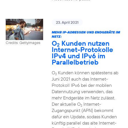
23. April 2021
MEHR IP-ADRESSEN UND ENDGERÄTE IM
NETZ:
O
Kunden nutzen
Credits: Gettyimages
2
Internet-Protokolle
IPv4 und IPv6 im
Parallelbetrieb
O
Kunden können spätestens ab
2
Juni 2021 auch das Internet-
Protokoll IPv6 bei der mobilen
Datennutzung verwenden, das
mehr Endgeräte im Netz zulässt.
Der aktuelle O
Internet-
2
Zugangspunkt (APN) bekommt
dafür ein Update, sodass Kunden
künftig parallel das alte Internet-