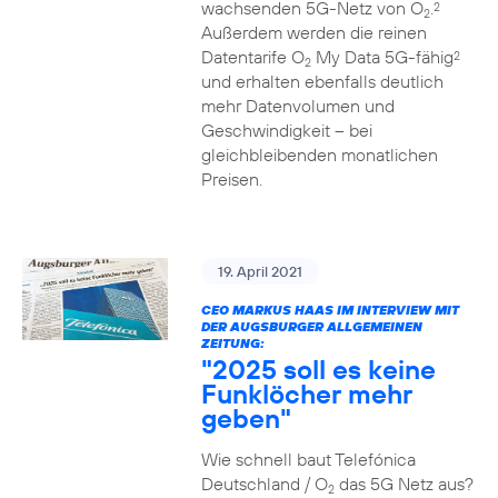
wachsenden 5G-Netz von O
.
2
2
Außerdem werden die reinen
Datentarife O
My Data 5G-fähig
2
2
und erhalten ebenfalls deutlich
mehr Datenvolumen und
Geschwindigkeit – bei
gleichbleibenden monatlichen
Preisen.
19. April 2021
CEO MARKUS HAAS IM INTERVIEW MIT
DER AUGSBURGER ALLGEMEINEN
ZEITUNG:
"2025 soll es keine
Funklöcher mehr
geben"
Wie schnell baut Telefónica
Deutschland / O
das 5G Netz aus?
2