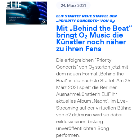
24. März 2021
ELIF STARTET NEUE STAFFEL DER
„PRIORITY CONCERTS“ VON O
:
2
Mit „Behind the Beat“
bringt O
Music die
2
Künstler noch näher
zu ihren Fans
Die erfolgreichen “Priority
Concerts” von O
starten jetzt mit
2
dem neuen Format „Behind the
Beat“ in die nächste Staffel: Am 25.
März 2021 spielt die Berliner
Ausnahmekünstlerin ELIF ihr
aktuelles Album „Nacht“. Im Live-
Streaming auf der virtuellen Bühne
von o2.de/music wird sie dabei
exklusiv einen bislang
unveröffentlichten Song
performen.