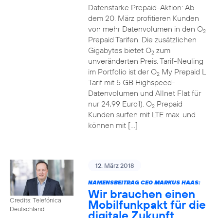
Datenstarke Prepaid-Aktion: Ab
dem 20. März profitieren Kunden
von mehr Datenvolumen in den O
2
Prepaid Tarifen. Die zusätzlichen
Gigabytes bietet O
zum
2
unveränderten Preis. Tarif-Neuling
im Portfolio ist der O
My Prepaid L
2
Tarif mit 5 GB Highspeed-
Datenvolumen und Allnet Flat für
nur 24,99 Euro1). O
Prepaid
2
Kunden surfen mit LTE max. und
können mit […]
12. März 2018
NAMENSBEITRAG CEO MARKUS HAAS:
Wir brauchen einen
Credits: Telefónica
Mobilfunkpakt für die
Deutschland
digitale Zukunft