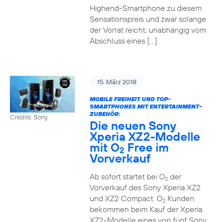
Highend-Smartphone zu diesem
Sensationspreis und zwar solange
der Vorrat reicht, unabhängig vom
Abschluss eines […]
15. März 2018
MOBILE FREIHEIT UND TOP-
SMARTPHONES MIT ENTERTAINMENT-
ZUBEHÖR:
Credits: Sony
Die neuen Sony
Xperia XZ2-Modelle
mit O
Free im
2
Vorverkauf
Ab sofort startet bei O
der
2
Vorverkauf des Sony Xperia XZ2
und XZ2 Compact. O
Kunden
2
bekommen beim Kauf der Xperia
XZ2-Modelle eines von fünf Sony