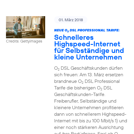
01. März 2018
NEUE O
DSL PROFESSIONAL TARIFE:
2
Schnelleres
Credits: Gettyimages
Highspeed-Internet
für Selbständige und
kleine Unternehmen
O
DSL Geschäftskunden dürfen
2
sich freuen: Am 13. März ersetzen
brandneue O
DSL Professional
2
Tarife die bisherigen O
DSL
2
Geschäftskunden-Tarife.
Freiberufler, Selbständige und
kleinere Unternehmen profitieren
dann von schnellerem Highspeed-
Internet mit bis zu 100 Mbit/s 1) und
einer noch stärkeren Ausrichtung
auf ihre Bedürfnisse. Egal ob O