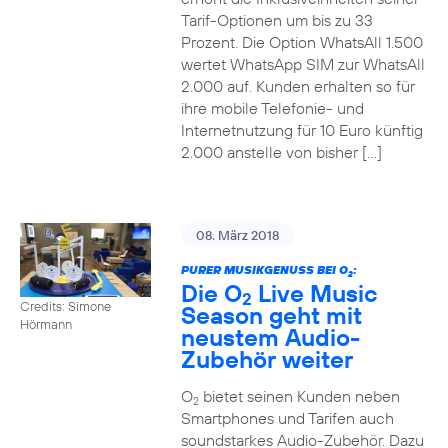
Tarif-Optionen um bis zu 33
Prozent. Die Option WhatsAll 1.500
wertet WhatsApp SIM zur WhatsAll
2.000 auf. Kunden erhalten so für
ihre mobile Telefonie- und
Internetnutzung für 10 Euro künftig
2.000 anstelle von bisher […]
08. März 2018
PURER MUSIKGENUSS BEI O
:
2
Die O
Live Music
2
Credits: Simone
Season geht mit
Hörmann
neustem Audio-
Zubehör weiter
O
bietet seinen Kunden neben
2
Smartphones und Tarifen auch
soundstarkes Audio-Zubehör. Dazu