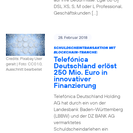
2
DSL XS, S, M oder L Professional,
Geschäftskunden […]
28. Februar 2018
SCHULDSCHEINTRANSAKTION MIT
BLOCKCHAIN-TRANCHE:
Telefónica
Credits: Pixabay User
Deutschland erlöst
geralt
|
Foto: CC0 1.0,
Ausschnitt bearbeitet
250 Mio. Euro in
innovativer
Finanzierung
Telefónica Deutschland Holding
AG hat durch ein von der
Landesbank Baden-Württemberg
(LBBW) und der DZ BANK AG
vermarktetes
Schuldscheindarlehen ein