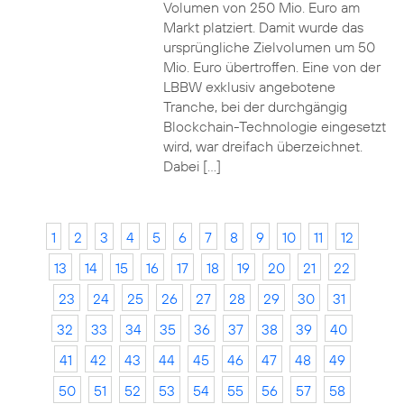
Volumen von 250 Mio. Euro am
Markt platziert. Damit wurde das
ursprüngliche Zielvolumen um 50
Mio. Euro übertroffen. Eine von der
LBBW exklusiv angebotene
Tranche, bei der durchgängig
Blockchain-Technologie eingesetzt
wird, war dreifach überzeichnet.
Dabei […]
1
2
3
4
5
6
7
8
9
10
11
12
13
14
15
16
17
18
19
20
21
22
23
24
25
26
27
28
29
30
31
32
33
34
35
36
37
38
39
40
41
42
43
44
45
46
47
48
49
50
51
52
53
54
55
56
57
58