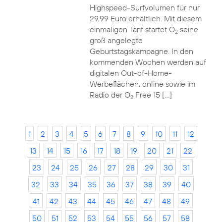
Highspeed-Surfvolumen für nur
29,99 Euro erhältlich. Mit diesem
einmaligen Tarif startet O
seine
2
groß angelegte
Geburtstagskampagne. In den
kommenden Wochen werden auf
digitalen Out-of-Home-
Werbeflächen, online sowie im
Radio der O
Free 15 […]
2
1
2
3
4
5
6
7
8
9
10
11
12
13
14
15
16
17
18
19
20
21
22
23
24
25
26
27
28
29
30
31
32
33
34
35
36
37
38
39
40
41
42
43
44
45
46
47
48
49
50
51
52
53
54
55
56
57
58