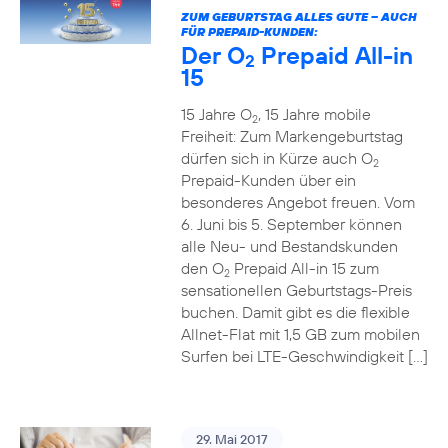
ZUM GEBURTSTAG ALLES GUTE – AUCH
FÜR PREPAID-KUNDEN:
Der O
Prepaid All-in
2
15
15 Jahre O
, 15 Jahre mobile
2
Freiheit: Zum Markengeburtstag
dürfen sich in Kürze auch O
2
Prepaid-Kunden über ein
besonderes Angebot freuen. Vom
6. Juni bis 5. September können
alle Neu- und Bestandskunden
den O
Prepaid All-in 15 zum
2
sensationellen Geburtstags-Preis
buchen. Damit gibt es die flexible
Allnet-Flat mit 1,5 GB zum mobilen
Surfen bei LTE-Geschwindigkeit […]
29. Mai 2017