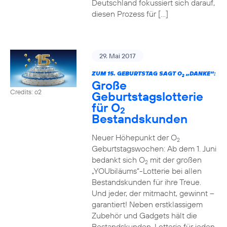
Deutschland fokussiert sich darauf,
diesen Prozess für […]
29. Mai 2017
ZUM 15. GEBURTSTAG SAGT O
„DANKE“:
2
Große
Credits: o2
Geburtstagslotterie
für O
2
Bestandskunden
Neuer Höhepunkt der O
2
Geburtstagswochen: Ab dem 1. Juni
bedankt sich O
mit der großen
2
„YOUbiläums“-Lotterie bei allen
Bestandskunden für ihre Treue.
Und jeder, der mitmacht, gewinnt –
garantiert! Neben erstklassigem
Zubehör und Gadgets hält die
Bestandskunden-Lotterie für jeden