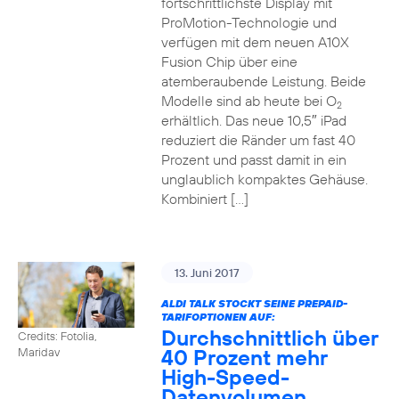
fortschrittlichste Display mit
ProMotion-Technologie und
verfügen mit dem neuen A10X
Fusion Chip über eine
atemberaubende Leistung. Beide
Modelle sind ab heute bei O
2
erhältlich. Das neue 10,5″ iPad
reduziert die Ränder um fast 40
Prozent und passt damit in ein
unglaublich kompaktes Gehäuse.
Kombiniert […]
13. Juni 2017
ALDI TALK STOCKT SEINE PREPAID-
TARIFOPTIONEN AUF:
Durchschnittlich über
Credits: Fotolia,
40 Prozent mehr
Maridav
High-Speed-
Datenvolumen