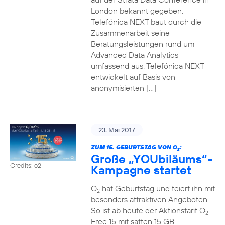
London bekannt gegeben.
Telefónica NEXT baut durch die
Zusammenarbeit seine
Beratungsleistungen rund um
Advanced Data Analytics
umfassend aus. Telefónica NEXT
entwickelt auf Basis von
anonymisierten […]
23. Mai 2017
ZUM 15. GEBURTSTAG VON O
:
2
Große „YOUbiläums“-
Credits: o2
Kampagne startet
O
hat Geburtstag und feiert ihn mit
2
besonders attraktiven Angeboten.
So ist ab heute der Aktionstarif O
2
Free 15 mit satten 15 GB