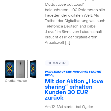
Motto „Love out Loud!“
beleuchteten 1.100 Referenten alle
Facetten der digitalen Welt. Als
Treiber der Digitalisierung war auch
Telefónica Deutschland dabei.
„Love“ im Sinne von Leidenschaft
braucht es in der digitalisierten
Arbeitswelt […]
11. Mai 2017
VORVERKAUF DES HONOR 6X STARTET
BEI O
:
2
Mit der Aktion „I love
Credits: Huawei
sharing“ erhalten
Kunden 30 EUR
zurück
Am 12. Mai startet bei O
der
2