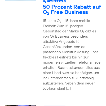
O
GEBURTSTAG:
2
50 Prozent Rabatt auf
O
Free Business
2
15 Jahre O
– 15 Jahre mobile
2
Freiheit: Zum 15-jährigen
Geburtstag der Marke O
gibt es
2
von O
Business besonders
2
attraktive Angebote für
Geschäftskunden. Von der
passenden Mobilfunklösung über
flexibles Festnetz bis hin zur
modernen virtuellen Telefonanlage
erhalten Businesskunden alles aus
einer Hand, was sie benötigen, um
ihr Unternehmen zukunftsfähig
aufzustellen. Neben dem neuen
Jubiläumstarif […]