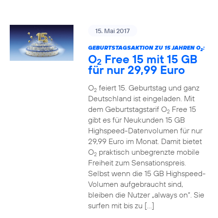
15. Mai 2017
GEBURTSTAGSAKTION ZU 15 JAHREN O
:
2
O
Free 15 mit 15 GB
2
für nur 29,99 Euro
O
feiert 15. Geburtstag und ganz
2
Deutschland ist eingeladen. Mit
dem Geburtstagstarif O
Free 15
2
gibt es für Neukunden 15 GB
Highspeed-Datenvolumen für nur
29,99 Euro im Monat. Damit bietet
O
praktisch unbegrenzte mobile
2
Freiheit zum Sensationspreis.
Selbst wenn die 15 GB Highspeed-
Volumen aufgebraucht sind,
bleiben die Nutzer „always on“. Sie
surfen mit bis zu […]