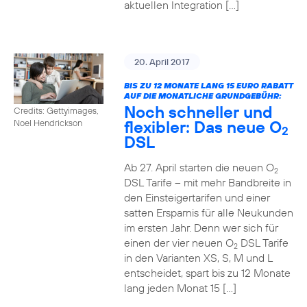
aktuellen Integration […]
20. April 2017
BIS ZU 12 MONATE LANG 15 EURO RABATT
AUF DIE MONATLICHE GRUNDGEBÜHR:
Noch schneller und
Credits: Gettyimages,
flexibler: Das neue O
Noel Hendrickson
2
DSL
Ab 27. April starten die neuen O
2
DSL Tarife – mit mehr Bandbreite in
den Einsteigertarifen und einer
satten Ersparnis für alle Neukunden
im ersten Jahr. Denn wer sich für
einen der vier neuen O
DSL Tarife
2
in den Varianten XS, S, M und L
entscheidet, spart bis zu 12 Monate
lang jeden Monat 15 […]