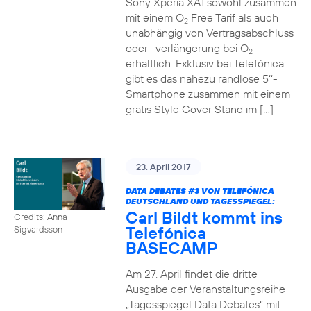
Sony Xperia XA1 sowohl zusammen
mit einem O
Free Tarif als auch
2
unabhängig von Vertragsabschluss
oder -verlängerung bei O
2
erhältlich. Exklusiv bei Telefónica
gibt es das nahezu randlose 5‘‘-
Smartphone zusammen mit einem
gratis Style Cover Stand im […]
23. April 2017
DATA DEBATES
#3
VON TELEFÓNICA
DEUTSCHLAND UND TAGESSPIEGEL:
Carl Bildt kommt ins
Credits: Anna
Telefónica
Sigvardsson
BASECAMP
Am 27. April findet die dritte
Ausgabe der Veranstaltungsreihe
„Tagesspiegel Data Debates“ mit