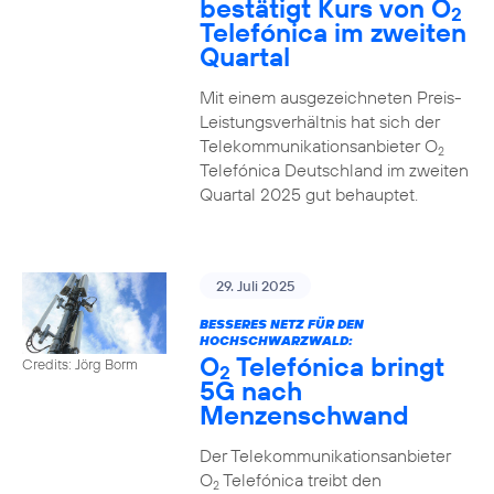
bestätigt Kurs von O
2
Telefónica im zweiten
Quartal
Mit einem ausgezeichneten Preis-
Leistungsverhältnis hat sich der
Telekommunikationsanbieter O
2
Telefónica Deutschland im zweiten
Quartal 2025 gut behauptet.
29. Juli 2025
BESSERES NETZ FÜR DEN
HOCHSCHWARZWALD:
O
Telefónica bringt
Credits: Jörg Borm
2
5G nach
Menzenschwand
Der Telekommunikationsanbieter
O
Telefónica treibt den
2