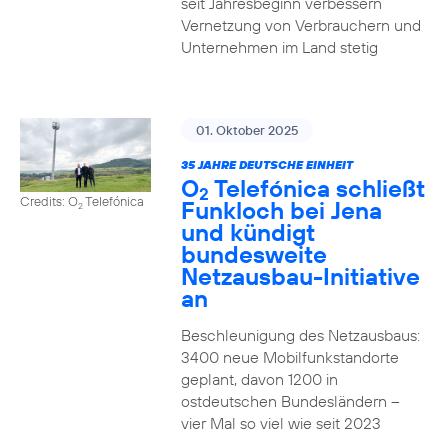
seit Jahresbeginn verbessern
Vernetzung von Verbrauchern und
Unternehmen im Land stetig
01. Oktober 2025
35 JAHRE DEUTSCHE EINHEIT
O
Telefónica schließt
2
Credits: O
Telefónica
Funkloch bei Jena
2
und kündigt
bundesweite
Netzausbau-Initiative
an
Beschleunigung des Netzausbaus:
3400 neue Mobilfunkstandorte
geplant, davon 1200 in
ostdeutschen Bundesländern –
vier Mal so viel wie seit 2023