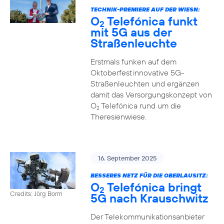
TECHNIK-PREMIERE AUF DER WIESN:
O
Telefónica funkt
2
mit 5G aus der
Straßenleuchte
Erstmals funken auf dem
Oktoberfest innovative 5G-
Straßenleuchten und ergänzen
damit das Versorgungskonzept von
O
Telefónica rund um die
2
Theresienwiese.
16. September 2025
BESSERES NETZ FÜR DIE OBERLAUSITZ:
O
Telefónica bringt
2
Credits: Jörg Borm
5G nach Krauschwitz
Der Telekommunikationsanbieter