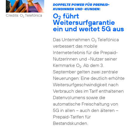
DOPPELTE POWER FÜR PREPAID-
KUNDINNEN UND -KUNDEN:
O
führt
Credits: O
Telefónica
2
2
Weitersurfgarantie
ein und weitet 5G aus
Das Unternehmen O
Telefónica
2
verbessert das mobile
Interneterlebnis für die Prepaid-
Nutzerinnen und -Nutzer seiner
Kernmarke O
. Ab dem 3.
2
September gelten zwei zentrale
Neuerungen: Eine deutlich erhöhte
Weitersurfgeschwindigkeit nach
Verbrauch des im Tarif enthaltenen
Datenvolumens sowie die
automatische Freischaltung von
5G in allen – auch den älteren –
Prepaid-Tarifen für
Bestandskunden.