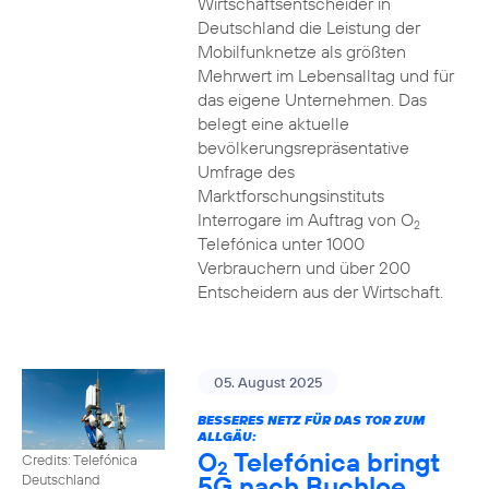
Wirtschaftsentscheider in
Deutschland die Leistung der
Mobilfunknetze als größten
Mehrwert im Lebensalltag und für
das eigene Unternehmen. Das
belegt eine aktuelle
bevölkerungsrepräsentative
Umfrage des
Marktforschungsinstituts
Interrogare im Auftrag von O
2
Telefónica unter 1000
Verbrauchern und über 200
Entscheidern aus der Wirtschaft.
05. August 2025
BESSERES NETZ FÜR DAS TOR ZUM
ALLGÄU:
O
Telefónica bringt
Credits: Telefónica
2
5G nach Buchloe
Deutschland