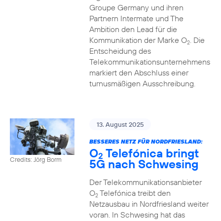
Groupe Germany und ihren
Partnern Intermate und The
Ambition den Lead für die
Kommunikation der Marke O
. Die
2
Entscheidung des
Telekommunikationsunternehmens
markiert den Abschluss einer
turnusmäßigen Ausschreibung.
13. August 2025
BESSERES NETZ FÜR NORDFRIESLAND:
O
Telefónica bringt
2
Credits: Jörg Borm
5G nach Schwesing
Der Telekommunikationsanbieter
O
Telefónica treibt den
2
Netzausbau in Nordfriesland weiter
voran. In Schwesing hat das