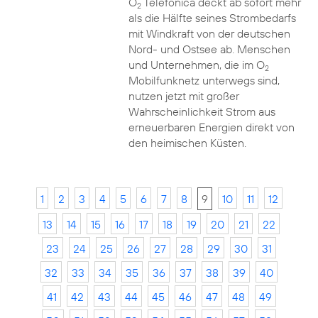
O
Telefónica deckt ab sofort mehr
2
als die Hälfte seines Strombedarfs
mit Windkraft von der deutschen
Nord- und Ostsee ab. Menschen
und Unternehmen, die im O
2
Mobilfunknetz unterwegs sind,
nutzen jetzt mit großer
Wahrscheinlichkeit Strom aus
erneuerbaren Energien direkt von
den heimischen Küsten.
1
2
3
4
5
6
7
8
9
10
11
12
13
14
15
16
17
18
19
20
21
22
23
24
25
26
27
28
29
30
31
32
33
34
35
36
37
38
39
40
41
42
43
44
45
46
47
48
49