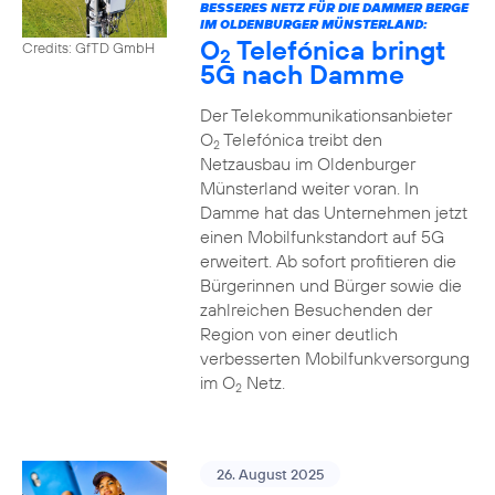
BESSERES NETZ FÜR DIE DAMMER BERGE
IM OLDENBURGER MÜNSTERLAND:
O
Telefónica bringt
Credits: GfTD GmbH
2
5G nach Damme
Der Telekommunikationsanbieter
O
Telefónica treibt den
2
Netzausbau im Oldenburger
Münsterland weiter voran. In
Damme hat das Unternehmen jetzt
einen Mobilfunkstandort auf 5G
erweitert. Ab sofort profitieren die
Bürgerinnen und Bürger sowie die
zahlreichen Besuchenden der
Region von einer deutlich
verbesserten Mobilfunkversorgung
im O
Netz.
2
26. August 2025