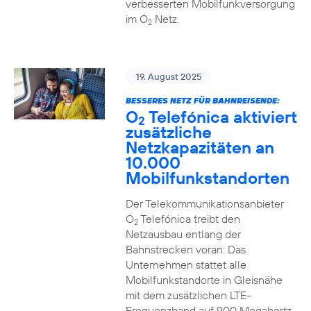
verbesserten Mobilfunkversorgung
im O
Netz.
2
19. August 2025
BESSERES NETZ FÜR BAHNREISENDE:
O
Telefónica aktiviert
2
zusätzliche
Netzkapazitäten an
10.000
Mobilfunkstandorten
Der Telekommunikationsanbieter
O
Telefónica treibt den
2
Netzausbau entlang der
Bahnstrecken voran: Das
Unternehmen stattet alle
Mobilfunkstandorte in Gleisnähe
mit dem zusätzlichen LTE-
Frequenzband auf 900 Megahertz