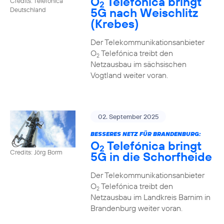
O
Telefónica bringt
Credits: Telefónica
2
5G nach Weischlitz
Deutschland
(Krebes)
Der Telekommunikationsanbieter
O
Telefónica treibt den
2
Netzausbau im sächsischen
Vogtland weiter voran.
02. September 2025
BESSERES NETZ FÜR BRANDENBURG:
O
Telefónica bringt
2
Credits: Jörg Borm
5G in die Schorfheide
Der Telekommunikationsanbieter
O
Telefónica treibt den
2
Netzausbau im Landkreis Barnim in
Brandenburg weiter voran.