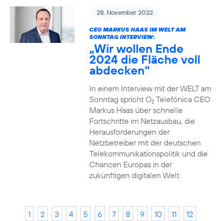
28. November 2022
CEO MARKUS HAAS IM WELT AM
SONNTAG INTERVIEW:
„Wir wollen Ende
2024 die Fläche voll
abdecken“
In einem Interview mit der WELT am
Sonntag spricht O
Telefónica CEO
2
Markus Haas über schnelle
Fortschritte im Netzausbau, die
Herausforderungen der
Netzbetreiber mit der deutschen
Telekommunikationspolitik und die
Chancen Europas in der
zukünftigen digitalen Welt.
1
2
3
4
5
6
7
8
9
10
11
12