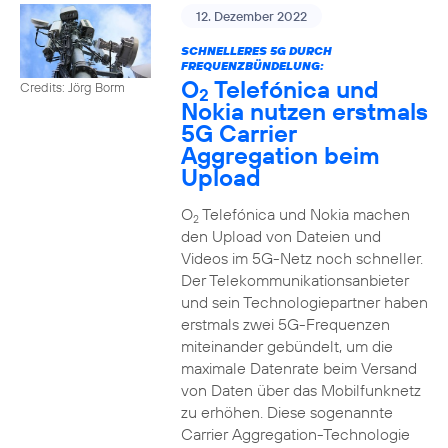
12. Dezember 2022
SCHNELLERES 5G DURCH
FREQUENZBÜNDELUNG:
O
Telefónica und
Credits: Jörg Borm
2
Nokia nutzen erstmals
5G Carrier
Aggregation beim
Upload
O
Telefónica und Nokia machen
2
den Upload von Dateien und
Videos im 5G-Netz noch schneller.
Der Telekommunikationsanbieter
und sein Technologiepartner haben
erstmals zwei 5G-Frequenzen
miteinander gebündelt, um die
maximale Datenrate beim Versand
von Daten über das Mobilfunknetz
zu erhöhen. Diese sogenannte
Carrier Aggregation-Technologie