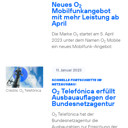
Neues O
2
Mobilfunkangebot
mit mehr Leistung ab
April
Die Marke O
startet am 5. April
2
2023 unter dem Namen O
Mobile
2
ein neues Mobilfunk-Angebot.
11. Januar 2023
SCHNELLE FORTSCHRITTE IM
NETZAUSBAU:
O
Telefónica erfüllt
Credits: O
Telefónica
2
2
Ausbauauflagen der
Bundesnetzagentur
O
Telefónica hat der
2
Bundesnetzagentur die
Ausbauzahlen zur Erreichung der