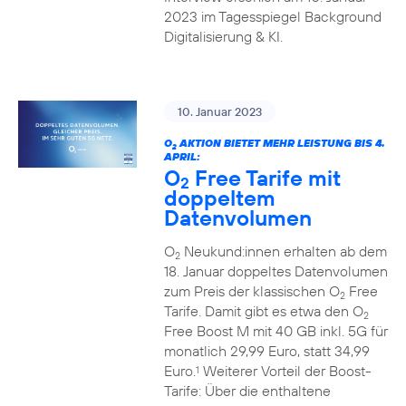
2023 im Tagesspiegel Background
Digitalisierung & KI.
10. Januar 2023
O
AKTION BIETET MEHR LEISTUNG BIS 4.
2
APRIL:
O
Free Tarife mit
2
doppeltem
Datenvolumen
O
Neukund:innen erhalten ab dem
2
18. Januar doppeltes Datenvolumen
zum Preis der klassischen O
Free
2
Tarife. Damit gibt es etwa den O
2
Free Boost M mit 40 GB inkl. 5G für
monatlich 29,99 Euro, statt 34,99
Euro.
Weiterer Vorteil der Boost-
1
Tarife: Über die enthaltene