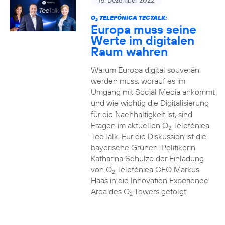
15. Dezember 2022
O
TELEFÓNICA TECTALK:
2
Europa muss seine
Werte im digitalen
Raum wahren
Warum Europa digital souverän
werden muss, worauf es im
Umgang mit Social Media ankommt
und wie wichtig die Digitalisierung
für die Nachhaltigkeit ist, sind
Fragen im aktuellen O
Telefónica
2
TecTalk. Für die Diskussion ist die
bayerische Grünen-Politikerin
Katharina Schulze der Einladung
von O
Telefónica CEO Markus
2
Haas in die Innovation Experience
Area des O
Towers gefolgt.
2