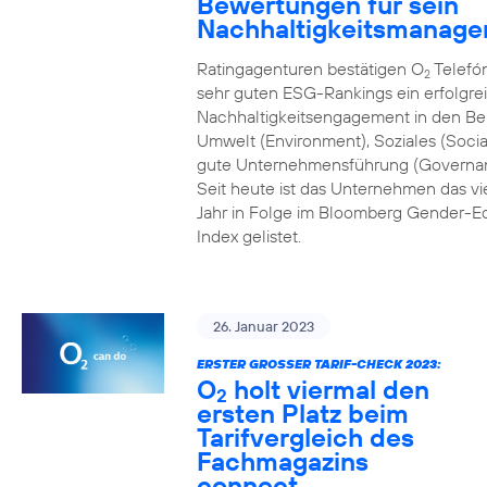
Bewertungen für sein
Nachhaltigkeitsmanag
Ratingagenturen bestätigen O
Telefón
2
sehr guten ESG-Rankings ein erfolgre
Nachhaltigkeitsengagement in den Be
Umwelt (Environment), Soziales (Socia
gute Unternehmensführung (Governa
Seit heute ist das Unternehmen das vi
Jahr in Folge im Bloomberg Gender-Eq
Index gelistet.
26. Januar 2023
ERSTER GROSSER TARIF-CHECK 2023:
O
holt viermal den
2
ersten Platz beim
Tarifvergleich des
Fachmagazins
connect