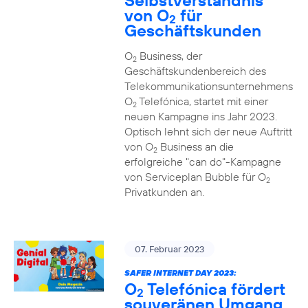
Selbstverständnis
von O
für
2
Geschäftskunden
O
Business, der
2
Geschäftskundenbereich des
Telekommunikationsunternehmens
O
Telefónica, startet mit einer
2
neuen Kampagne ins Jahr 2023.
Optisch lehnt sich der neue Auftritt
von O
Business an die
2
erfolgreiche "can do"-Kampagne
von Serviceplan Bubble für O
2
Privatkunden an.
07. Februar 2023
SAFER INTERNET DAY 2023:
O
Telefónica fördert
2
souveränen Umgang