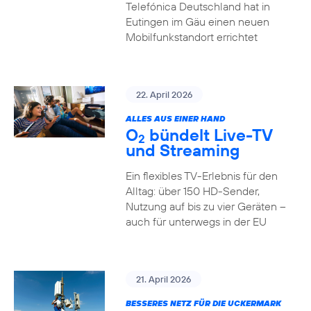
Telefónica Deutschland hat in
Eutingen im Gäu einen neuen
Mobilfunkstandort errichtet
22. April 2026
ALLES AUS EINER HAND
O
bündelt Live-TV
2
und Streaming
Ein flexibles TV-Erlebnis für den
Alltag: über 150 HD-Sender,
Nutzung auf bis zu vier Geräten –
auch für unterwegs in der EU
21. April 2026
BESSERES NETZ FÜR DIE UCKERMARK