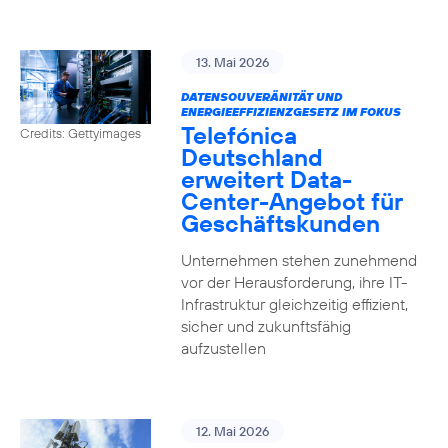
13. Mai 2026
DATENSOUVERÄNITÄT UND
ENERGIEEFFIZIENZGESETZ IM FOKUS
Telefónica
Credits: Gettyimages
Deutschland
erweitert Data-
Center-Angebot für
Geschäftskunden
Unternehmen stehen zunehmend
vor der Herausforderung, ihre IT-
Infrastruktur gleichzeitig effizient,
sicher und zukunftsfähig
aufzustellen
12. Mai 2026