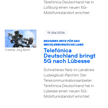
Telefónica Deutschland hat in
Loßburg einen neuen 5G-
Mobilfunkstandort errichtet
19. Mai 2026
BESSERES NETZ FÜR DAS
MECKLENBURGISCHE LAND
Telefónica
Credits: Jörg Borm
Deutschland bringt
5G nach Lübesse
Schnelleres Netz im Landkreis
Ludwigslust-Parchim: Der
Telekommunikationsanbieter
Telefónica Deutschland hat in
Lübesse einen neuen 5G-
Mobilfunkstandort errichtet