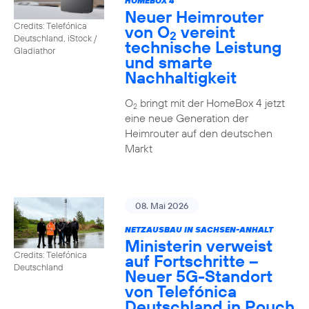
HOMEBOX 4
Neuer Heimrouter
Credits: Telefónica
von O
vereint
2
Deutschland, iStock /
technische Leistung
Gladiathor
und smarte
Nachhaltigkeit
O
bringt mit der HomeBox 4 jetzt
2
eine neue Generation der
Heimrouter auf den deutschen
Markt
08. Mai 2026
NETZAUSBAU IN SACHSEN-ANHALT
Ministerin verweist
Credits: Telefónica
auf Fortschritte –
Deutschland
Neuer 5G-Standort
von Telefónica
Deutschland in Pouch