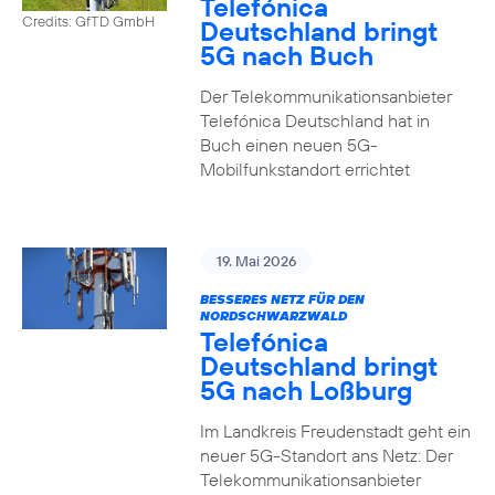
Telefónica
Credits: GfTD GmbH
Deutschland bringt
5G nach Buch
Der Telekommunikationsanbieter
Telefónica Deutschland hat in
Buch einen neuen 5G-
Mobilfunkstandort errichtet
19. Mai 2026
BESSERES NETZ FÜR DEN
NORDSCHWARZWALD
Telefónica
Deutschland bringt
5G nach Loßburg
Im Landkreis Freudenstadt geht ein
neuer 5G-Standort ans Netz: Der
Telekommunikationsanbieter