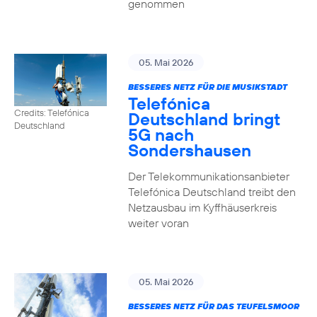
genommen
05. Mai 2026
BESSERES NETZ FÜR DIE MUSIKSTADT
Telefónica
Credits: Telefónica
Deutschland bringt
Deutschland
5G nach
Sondershausen
Der Telekommunikationsanbieter
Telefónica Deutschland treibt den
Netzausbau im Kyffhäuserkreis
weiter voran
05. Mai 2026
BESSERES NETZ FÜR DAS TEUFELSMOOR