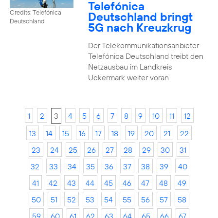
Telefónica
Credits: Telefónica
Deutschland bringt
Deutschland
5G nach Kreuzkrug
Der Telekommunikationsanbieter
Telefónica Deutschland treibt den
Netzausbau im Landkreis
Uckermark weiter voran
1
2
3
4
5
6
7
8
9
10
11
12
13
14
15
16
17
18
19
20
21
22
23
24
25
26
27
28
29
30
31
32
33
34
35
36
37
38
39
40
41
42
43
44
45
46
47
48
49
50
51
52
53
54
55
56
57
58
59
60
61
62
63
64
65
66
67