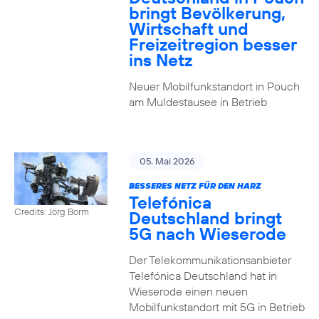
bringt Bevölkerung,
Wirtschaft und
Freizeitregion besser
ins Netz
Neuer Mobilfunkstandort in Pouch
am Muldestausee in Betrieb
05. Mai 2026
BESSERES NETZ FÜR DEN HARZ
Telefónica
Credits: Jörg Borm
Deutschland bringt
5G nach Wieserode
Der Telekommunikationsanbieter
Telefónica Deutschland hat in
Wieserode einen neuen
Mobilfunkstandort mit 5G in Betrieb