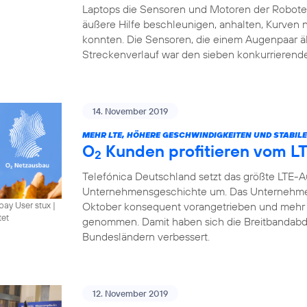
Laptops die Sensoren und Motoren der Roboter 
äußere Hilfe beschleunigen, anhalten, Kurven
konnten. Die Sensoren, die einem Augenpaar ä
Streckenverlauf war den sieben konkurrierend
14. November 2019
MEHR LTE, HÖHERE GESCHWINDIGKEITEN UND STABIL
O
Kunden profitieren vom L
2
Telefónica Deutschland setzt das größte LTE-
Unternehmensgeschichte um. Das Unternehme
Oktober konsequent vorangetrieben und mehr 
bay User stux
|
tet
genommen. Damit haben sich die Breitbandabde
Bundesländern verbessert.
12. November 2019