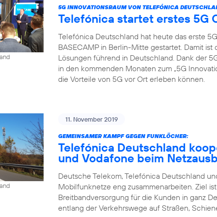
5G INNOVATIONSRAUM VON TELEFÓNICA DEUTSCHLA
Telefónica startet erstes 5
Telefónica Deutschland hat heute das erste 5
BASECAMP in Berlin-Mitte gestartet. Damit is
Lösungen führend in Deutschland. Dank der
land
in den kommenden Monaten zum „5G Innovat
die Vorteile von 5G vor Ort erleben können.
11. November 2019
GEMEINSAMER KAMPF GEGEN FUNKLÖCHER:
Telefónica Deutschland koop
und Vodafone beim Netzaus
Deutsche Telekom, Telefónica Deutschland und
Mobilfunknetze eng zusammenarbeiten. Ziel is
land
Breitbandversorgung für die Kunden in ganz D
entlang der Verkehrswege auf Straßen, Schien