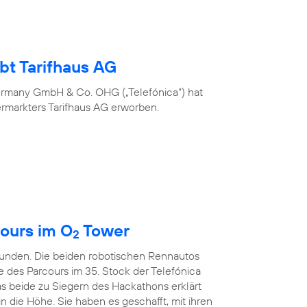
bt Tarifhaus AG
ermany GmbH & Co. OHG („Telefónica“) hat
ermarkters Tarifhaus AG erworben.
ours im O
Tower
2
kunden. Die beiden robotischen Rennautos
e des Parcours im 35. Stock der Telefónica
s beide zu Siegern des Hackathons erklärt
in die Höhe. Sie haben es geschafft, mit ihren