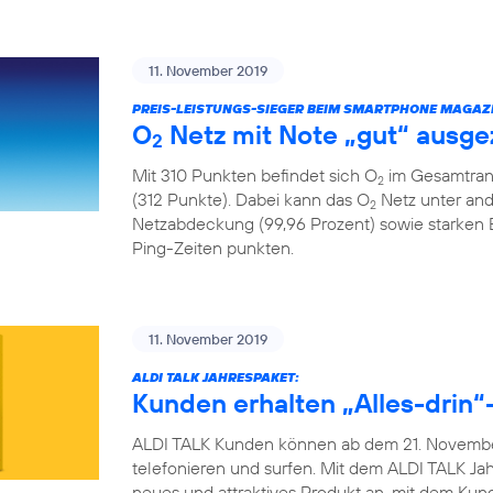
11. November 2019
PREIS-LEISTUNGS-SIEGER BEIM SMARTPHONE MAGAZI
O
Netz mit Note „gut“ ausge
2
Mit 310 Punkten befindet sich O
im Gesamtrank
2
(312 Punkte). Dabei kann das O
Netz unter and
2
Netzabdeckung (99,96 Prozent) sowie starken
Ping-Zeiten punkten.
11. November 2019
ALDI TALK JAHRESPAKET:
Kunden erhalten „Alles-drin“-
ALDI TALK Kunden können ab dem 21. November
telefonieren und surfen. Mit dem ALDI TALK Jah
neues und attraktives Produkt an, mit dem Ku