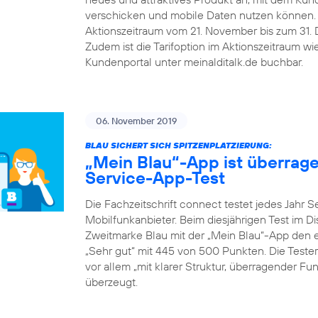
verschicken und mobile Daten nutzen können.
Aktionszeitraum vom 21. November bis zum 31. De
Zudem ist die Tarifoption im Aktionszeitraum w
Kundenportal unter meinalditalk.de buchbar.
06. November 2019
BLAU SICHERT SICH SPITZENPLATZIERUNG:
„Mein Blau“-App ist überrag
Service-App-Test
Die Fachzeitschrift connect testet jedes Jahr 
Mobilfunkanbieter. Beim diesjährigen Test im D
Zweitmarke Blau mit der „Mein Blau“-App den er
„Sehr gut“ mit 445 von 500 Punkten. Die Teste
vor allem „mit klarer Struktur, überragender F
überzeugt.