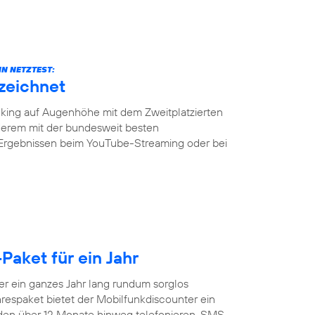
N NETZTEST:
zeichnet
ing auf Augenhöhe mit dem Zweitplatzierten
erem mit der bundesweit besten
 Ergebnissen beim YouTube-Streaming oder bei
Paket für ein Jahr
 ein ganzes Jahr lang rundum sorglos
respaket bietet der Mobilfunkdiscounter ein
nden über 12 Monate hinweg telefonieren, SMS