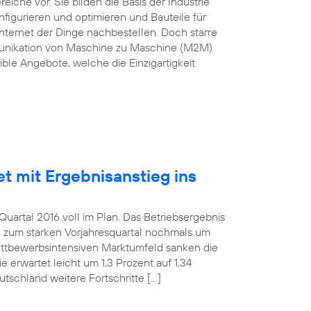
he vor. Sie bilden die Basis der Industrie
nfigurieren und optimieren und Bauteile für
nternet der Dinge nachbestellen. Doch starre
munikation von Maschine zu Maschine (M2M)
ble Angebote, welche die Einzigartigkeit
et mit Ergebnisanstieg ins
uartal 2016 voll im Plan. Das Betriebsergebnis
h zum starken Vorjahresquartal nochmals um
wettbewerbsintensiven Marktumfeld sanken die
 erwartet leicht um 1,3 Prozent auf 1,34
utschland weitere Fortschritte […]