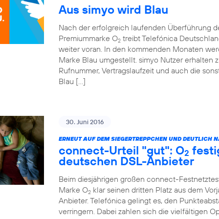
Aus simyo wird Blau
Nach der erfolgreich laufenden Überführung 
Premiummarke O
treibt Telefónica Deutschla
2
weiter voran. In den kommenden Monaten werde
Marke Blau umgestellt. simyo Nutzer erhalten z
Rufnummer, Vertragslaufzeit und auch die sonst
Blau […]
30. Juni 2016
ERNEUT AUF DEM SIEGERTREPPCHEN UND DEUTLICH NÄ
connect-Urteil "gut": O
festi
2
deutschen DSL-Anbieter
Beim diesjährigen großen connect-Festnetztes
Marke O
klar seinen dritten Platz aus dem Vor
2
Anbieter. Telefónica gelingt es, den Punkteabst
verringern. Dabei zahlen sich die vielfältigen 