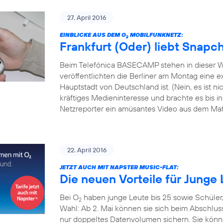
27. April 2016
EINBLICKE AUS DEM O
MOBILFUNKNETZ:
2
Frankfurt (Oder) liebt Snapc
Beim Telefónica BASECAMP stehen in dieser W
veröffentlichten die Berliner am Montag eine exk
Hauptstadt von Deutschland ist. (Nein, es ist 
kräftiges Medieninteresse und brachte es bis i
Netzreporter ein amüsantes Video aus dem Mate
22. April 2016
JETZT AUCH MIT NAPSTER MUSIC-FLAT:
Die neuen Vorteile für Junge 
Bei O
haben junge Leute bis 25 sowie Schüler
2
Wahl: Ab 2. Mai können sie sich beim Abschlus
nur doppeltes Datenvolumen sichern. Sie könn