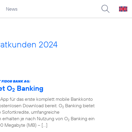
News
vatkunden 2024
 FIDOR BANK AG:
et O
Banking
2
 App für das erste komplett mobile Bankkonto
kostenlosen Download bereit. O
Banking bietet
2
 Sofortkredite, umfangreiche
erhalten je nach Nutzung von O
Banking ein
2
00 Megabyte (MB) – […]