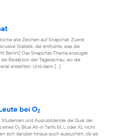
hat
oche alle Zeichen auf Snapchat. Zuerst
lusive Statistik, die enthüllte, was die
nicht Berlin!) Das Snapchat-Thema erzeugte
n die Redaktion der Tagesschau, wo die
rial erstellten. Und dann […]
Leute bei O
2
, Studenten und Auszubildende die Qual der
s eines O
Blue All-in Tarifs M, L oder XL nicht
2
en sich darüber hinaus auch aussuchen, ob sie