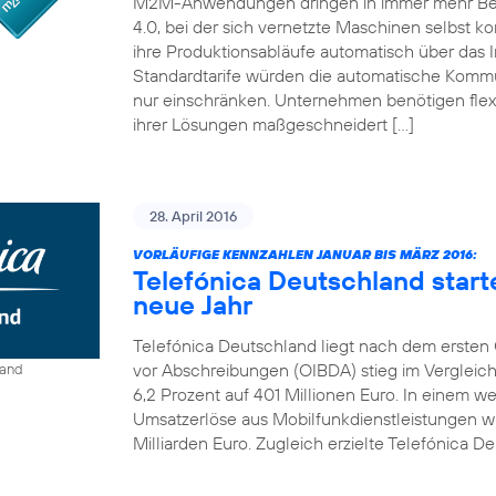
M2M-Anwendungen dringen in immer mehr Bereic
4.0, bei der sich vernetzte Maschinen selbst ko
ihre Produktionsabläufe automatisch über das I
Standardtarife würden die automatische Kom
nur einschränken. Unternehmen benötigen flexi
ihrer Lösungen maßgeschneidert […]
28. April 2016
VORLÄUFIGE KENNZAHLEN JANUAR BIS MÄRZ 2016:
Telefónica Deutschland start
neue Jahr
Telefónica Deutschland liegt nach dem ersten Q
vor Abschreibungen (OIBDA) stieg im Vergleic
land
6,2 Prozent auf 401 Millionen Euro. In einem 
Umsatzerlöse aus Mobilfunkdienstleistungen wie
Milliarden Euro. Zugleich erzielte Telefónica De