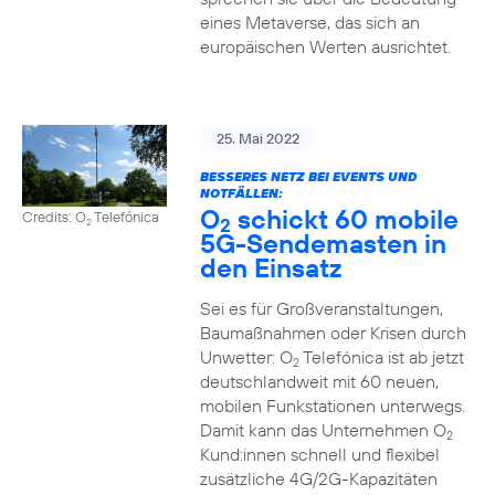
eines Metaverse, das sich an
europäischen Werten ausrichtet.
25. Mai 2022
BESSERES NETZ BEI EVENTS UND
NOTFÄLLEN:
O
schickt 60 mobile
Credits: O
Telefónica
2
2
5G-Sendemasten in
den Einsatz
Sei es für Großveranstaltungen,
Baumaßnahmen oder Krisen durch
Unwetter: O
Telefónica ist ab jetzt
2
deutschlandweit mit 60 neuen,
mobilen Funkstationen unterwegs.
Damit kann das Unternehmen O
2
Kund:innen schnell und flexibel
zusätzliche 4G/2G-Kapazitäten