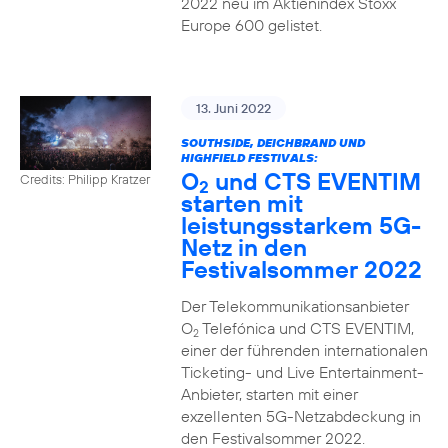
2022 neu im Aktienindex Stoxx
Europe 600 gelistet.
13. Juni 2022
SOUTHSIDE, DEICHBRAND UND
HIGHFIELD FESTIVALS:
O
und CTS EVENTIM
Credits: Philipp Kratzer
2
starten mit
leistungsstarkem 5G-
Netz in den
Festivalsommer 2022
Der Telekommunikationsanbieter
O
Telefónica und CTS EVENTIM,
2
einer der führenden internationalen
Ticketing- und Live Entertainment-
Anbieter, starten mit einer
exzellenten 5G-Netzabdeckung in
den Festivalsommer 2022.