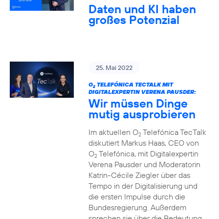
Daten und KI haben
großes Potenzial
25. Mai 2022
O
TELEFÓNICA TECTALK MIT
2
DIGITALEXPERTIN VERENA PAUSDER:
Wir müssen Dinge
mutig ausprobieren
Im aktuellen O
Telefónica TecTalk
2
diskutiert Markus Haas, CEO von
O
Telefónica, mit Digitalexpertin
2
Verena Pausder und Moderatorin
Katrin-Cécile Ziegler über das
Tempo in der Digitalisierung und
die ersten Impulse durch die
Bundesregierung. Außerdem
sprechen sie über die Bedeutung