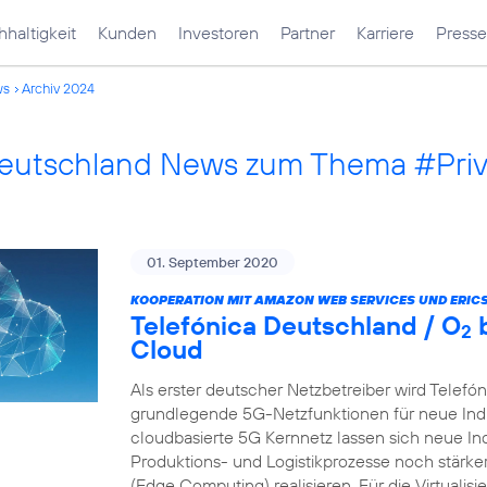
haltigkeit
Kunden
Investoren
Partner
Karriere
Presse
ws
Archiv 2024
Deutschland News zum Thema #Pri
01. September 2020
KOOPERATION MIT AMAZON WEB SERVICES UND ERIC
Telefónica Deutschland / O
b
2
Cloud
Als erster deutscher Netzbetreiber wird Telefó
grundlegende 5G-Netzfunktionen für neue Indu
cloudbasierte 5G Kernnetz lassen sich neue In
Produktions- und Logistikprozesse noch stärk
(Edge Computing) realisieren. Für die Virtualis