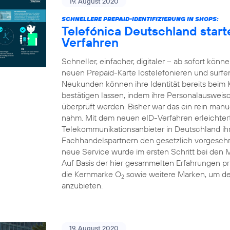
19. August 2020
SCHNELLERE PREPAID-IDENTIFIZIERUNG IN SHOPS:
Telefónica Deutschland starte
Verfahren
Schneller, einfacher, digitaler – ab sofort kön
neuen Prepaid-Karte lostelefonieren und surfe
Neukunden können ihre Identität bereits beim
bestätigen lassen, indem ihre Personalausweis
überprüft werden. Bisher war das ein rein manue
nahm. Mit dem neuen eID-Verfahren erleichtert 
Telekommunikationsanbieter in Deutschland i
Fachhandelspartnern den gesetzlich vorgeschri
neue Service wurde im ersten Schritt bei den 
Auf Basis der hier gesammelten Erfahrungen pr
die Kernmarke O
sowie weitere Marken, um d
2
anzubieten.
19. August 2020