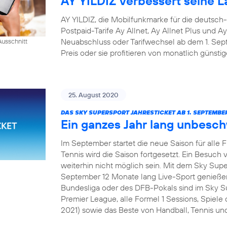
AY YILDIZ verbessert seine La
AY YILDIZ, die Mobilfunkmarke für die deutsch
Postpaid-Tarife Ay Allnet, Ay Allnet Plus und A
Neuabschluss oder Tarifwechsel ab dem 1. S
usschnitt
Preis oder sie profitieren von monatlich günsti
25. August 2020
DAS SKY SUPERSPORT JAHRESTICKET AB 1. SEPTEMBER
Ein ganzes Jahr lang unbesc
Im September startet die neue Saison für alle 
Tennis wird die Saison fortgesetzt. Ein Besuch v
weiterhin nicht möglich sein. Mit dem Sky Sup
September 12 Monate lang Live-Sport genießen
Bundesliga oder des DFB-Pokals sind im Sky Su
Premier League, alle Formel 1 Sessions, Spie
2021) sowie das Beste von Handball, Tennis und