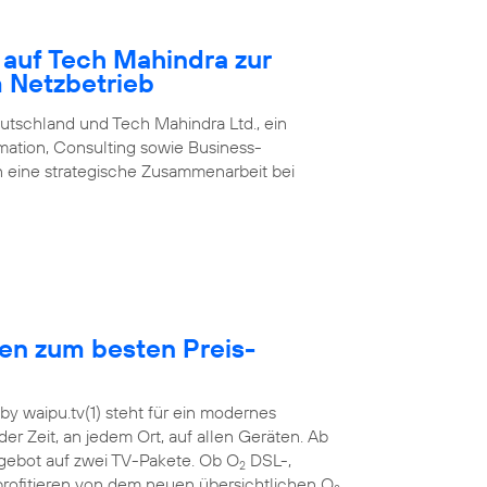
 auf Tech Mahindra zur
m Netzbetrieb
utschland und Tech Mahindra Ltd., ein
rmation, Consulting sowie Business-
 eine strategische Zusammenarbeit bei
hen zum besten Preis-
y waipu.tv(1) steht für ein modernes
der Zeit, an jedem Ort, auf allen Geräten. Ab
ebot auf zwei TV-Pakete. Ob O
DSL-,
2
rofitieren von dem neuen übersichtlichen O