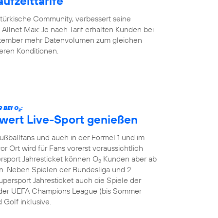
ufzeittarife
-türkische Community, verbessert seine
y Allnet Max: Je nach Tarif erhalten Kunden bei
eptember mehr Datenvolumen zum gleichen
geren Konditionen.
 BEI O
:
2
hwert Live-Sport genießen
Fußballfans und auch in der Formel 1 und im
or Ort wird für Fans vorerst voraussichtlich
ersport Jahresticket können O
Kunden aber ab
2
. Neben Spielen der Bundesliga und 2.
persport Jahresticket auch die Spiele der
le der UEFA Champions League (bis Sommer
 Golf inklusive.