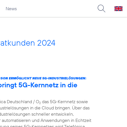
News
vatkunden 2024
SSON ERMÖGLICHT NEUE 5G-INDUSTRIELÖSUNGEN:
ringt 5G-Kernnetz in die
nica Deutschland / O
das 5G-Kernnetz sowie
2
strielösungen in die Cloud bringen. Über das
dustrielösungen schneller entwickeln,
er automatisieren und Anwendungen in Echtzeit
ierung seines 5G-Kernnetzes wird Telefónica