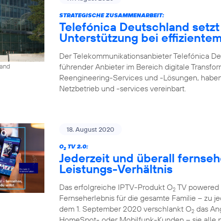
STRATEGISCHE ZUSAMMENARBEIT:
Telefónica Deutschland setzt
Unterstützung bei effiziente
Der Telekommunikationsanbieter Telefónica De
führender Anbieter im Bereich digitale Transfo
land
Reengineering-Services und -Lösungen, haben
Netzbetrieb und -services vereinbart.
18. August 2020
O
TV 2.0:
2
Jederzeit und überall fernse
Leistungs-Verhältnis
Das erfolgreiche IPTV-Produkt O
TV powered b
2
Fernseherlebnis für die gesamte Familie – zu je
dem 1. September 2020 verschlankt O
das Ang
2
HomeSpot- oder Mobilfunk-Kunden – sie alle p