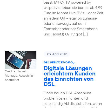
passt: Mit O
TV powered by
2
waipu.tv erleben sie bereits ab 4,99
Euro im Monat Live-TV zu jeder Zeit
an jedem Ort – egal ob zuhause
oder unterwegs, auf dem
Fernseher oder per Smartphone
und Tablet.1) O
TV gibt […]
2
09. April 2019
DSL SERVICE VON O
:
2
Digitale Lösungen
Credits: Placeit
|
erleichtern Kunden
Montage, Ausschnitt
das Einrichten von
bearbeitet
DSL
Einen neuen DSL-Anschluss
problemlos einrichten und
selbständig Abhilfe schaffen, wenn