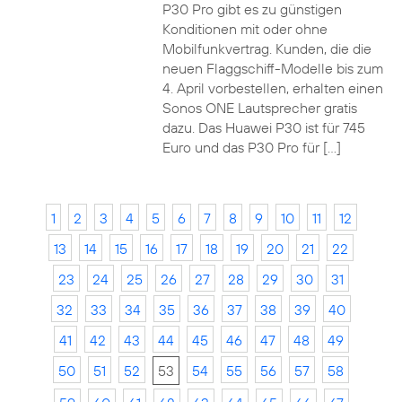
P30 Pro gibt es zu günstigen
Konditionen mit oder ohne
Mobilfunkvertrag. Kunden, die die
neuen Flaggschiff-Modelle bis zum
4. April vorbestellen, erhalten einen
Sonos ONE Lautsprecher gratis
dazu. Das Huawei P30 ist für 745
Euro und das P30 Pro für […]
1
2
3
4
5
6
7
8
9
10
11
12
13
14
15
16
17
18
19
20
21
22
23
24
25
26
27
28
29
30
31
32
33
34
35
36
37
38
39
40
41
42
43
44
45
46
47
48
49
50
51
52
53
54
55
56
57
58