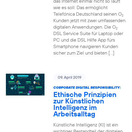
das Internet einmal nicht so läuft
wie es soll: Das ermöglicht
Telefónica Deutschland seinen O
2
Kunden jetzt mit zwei umfassenden
digitalen Anwendungen. Die O
2
DSL Service Suite für Laptop oder
PC und die DSL Hilfe App fürs
Smartphone navigieren Kunden
sicher zum Ziel und bieten […]
09. April 2019
CORPORATE DIGITAL RESPONSIBILITY:
Ethische Prinzipien
zur Künstlichen
Intelligenz im
Arbeitsalltag
Künstliche Intelligenz (KI) ist ein
wichtiger Bestandteil der digitalen