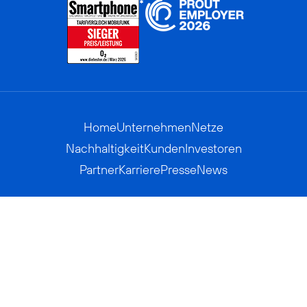
Home
Unternehmen
Netze
Nachhaltigkeit
Kunden
Investoren
Partner
Karriere
Presse
News
Privatkunden
Geschäftskunden
Worldwide
BASECAMP
AGB
Kontakt
ElektroG / BattG
Datenschutz
Hinweisgeberverfahren