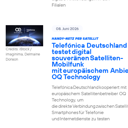
Filialen
08. Juni 2026
HANDY-NETZ PER SATELLIT
Telefónica Deutschland
Credits: iStock /
testet digital
imaginima, Delmaine
souveränen Satelliten-
Donson
Mobilfunk
mit europäischem Anbie
OQ Technology
Telefónica Deutschland kooperiert mit
europäischem Satellitenbetreiber OQ
Technology, um
die direkte Verbindung zwischen Satell
Smartphones für Telefonie
und Internetdienste zu testen