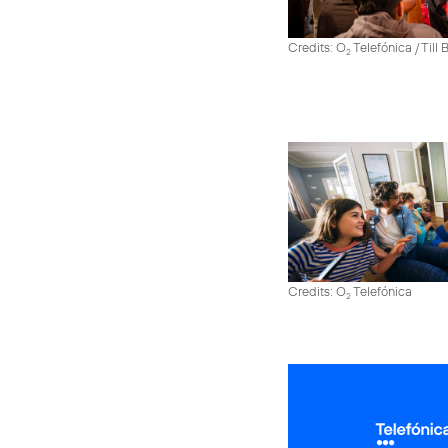
Credits: O
Telefónica / Till
2
Credits: O
Telefónica
2