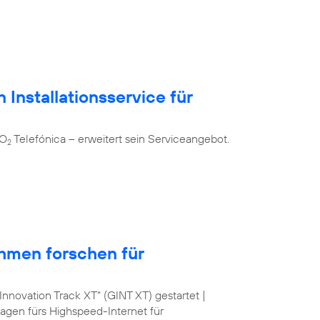
 Installationsservice für
 O
Telefónica – erweitert sein Serviceangebot.
2
hmen forschen für
nnovation Track XT“ (GINT XT) gestartet |
lagen fürs Highspeed-Internet für