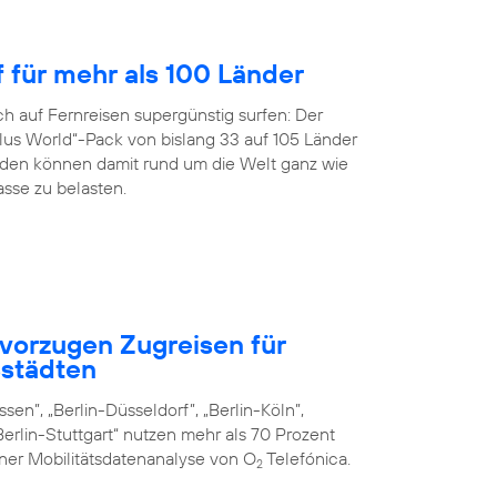
f für mehr als 100 Länder
h auf Fernreisen supergünstig surfen: Der
us World“-Pack von bislang 33 auf 105 Länder
en können damit rund um die Welt ganz wie
sse zu belasten.
vorzugen Zugreisen für
städten
sen”, „Berlin-Düsseldorf”, „Berlin-Köln”,
erlin-Stuttgart“ nutzen mehr als 70 Prozent
iner Mobilitätsdatenanalyse von O
Telefónica.
2