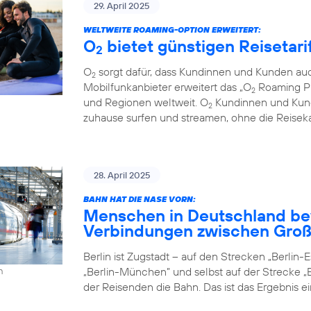
29. April 2025
WELTWEITE ROAMING-OPTION ERWEITERT:
O
bietet günstigen Reisetari
2
O
sorgt dafür, dass Kundinnen und Kunden auc
2
Mobilfunkanbieter erweitert das „O
Roaming Pl
2
und Regionen weltweit. O
Kundinnen und Kund
2
zuhause surfen und streamen, ohne die Reiseka
28. April 2025
BAHN HAT DIE NASE VORN:
Menschen in Deutschland be
Verbindungen zwischen Groß
Berlin ist Zugstadt – auf den Strecken „Berlin-Es
„Berlin-München” und selbst auf der Strecke „B
h
der Reisenden die Bahn. Das ist das Ergebnis e