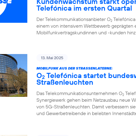
Kundenwachstum stärkt oper
Telefónica im ersten Quartal
Der Telekommunikationsanbieter O
Telefónica 
2
einem von intensivem Wettbewerb geprägten e
Mobilfunkvertragskundinnen und -kunden hi
13. Mai 2025
MOBILFUNK AUS DER STRASSENLATERNE:
O
Telefónica startet bunde
2
Straßenleuchten
Das Telekommunikationsunternehmen O
Telef
2
Synergiewerk gehen beim Netzausbau neue W
von 5G-Straßenleuchten. Damit verbessern sie
und Gewerbetreibende in belebten Innenstädte