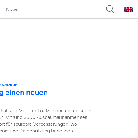
News
EGIONEN:
g einen neuen
 hat sein Mobilfunknetz in den ersten sechs
t. Mit rund 3500 Ausbaumaßnahmen seit
ort für spürbare Verbesserungen, wo
efonie und Datennutzung benötigen.