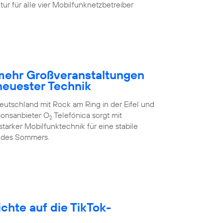
ur für alle vier Mobilfunknetzbetreiber
 mehr Großveranstaltungen
neuester Technik
eutschland mit Rock am Ring in der Eifel und
ionsanbieter O
Telefónica sorgt mit
2
arker Mobilfunktechnik für eine stabile
 des Sommers.
hte auf die TikTok-