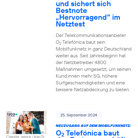
und sichert sich
Bestnote
„Hervorragend“ im
Netztest
Der Telekommunikationsanbieter
O
Telefónica baut sein
2
Mobilfunknetz in ganz Deutschland
weiter aus. Seit Jahresbeginn hat
der Netzbetreiber 4800
Maßnahmen umgesetzt, um seinen
Kund:innen mehr 5G, höhere
Surfgeschwindigkeiten und eine
bessere Netzabdeckung zu bieten.
25. September 2024
NEUZUGANG AUF DEM MOBILFUNKNETZ:
O
Telefónica baut
2
Credits: istock / Kar-Tr