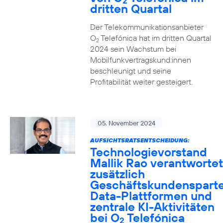
2
dritten Quartal
Der Telekommunikationsanbieter
O
Telefónica hat im dritten Quartal
2
2024 sein Wachstum bei
Mobilfunkvertragskund:innen
beschleunigt und seine
Profitabilität weiter gesteigert.
05. November 2024
AUFSICHTSRATSENTSCHEIDUNG:
Technologievorstand
Mallik Rao verantwortet
zusätzlich
Geschäftskundensparte
Data-Plattformen und
zentrale KI-Aktivitäten
bei O
Telefónica
2