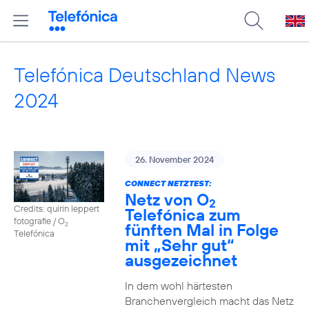
Telefónica Deutschland News
2024
26. November 2024
CONNECT NETZTEST:
Netz von O
2
Credits: quirin leppert
Telefónica zum
fotografie / O
fünften Mal in Folge
2
Telefónica
mit „Sehr gut“
ausgezeichnet
In dem wohl härtesten
Branchenvergleich macht das Netz