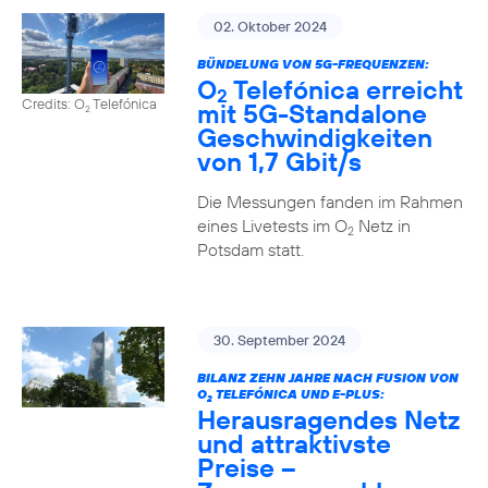
02. Oktober 2024
BÜNDELUNG VON 5G-FREQUENZEN:
O
Telefónica erreicht
2
Credits: O
Telefónica
mit 5G-Standalone
2
Geschwindigkeiten
von 1,7 Gbit/s
Die Messungen fanden im Rahmen
eines Livetests im O
Netz in
2
Potsdam statt.
30. September 2024
BILANZ ZEHN JAHRE NACH FUSION VON
O
TELEFÓNICA UND E-PLUS:
2
Herausragendes Netz
und attraktivste
Preise –