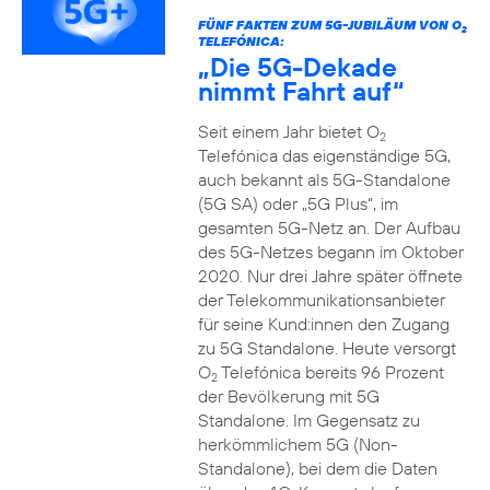
FÜNF FAKTEN ZUM 5G-JUBILÄUM VON O
2
TELEFÓNICA:
„Die 5G-Dekade
nimmt Fahrt auf“
Seit einem Jahr bietet O
2
Telefónica das eigenständige 5G,
auch bekannt als 5G-Standalone
(5G SA) oder „5G Plus“, im
gesamten 5G-Netz an. Der Aufbau
des 5G-Netzes begann im Oktober
2020. Nur drei Jahre später öffnete
der Telekommunikationsanbieter
für seine Kund:innen den Zugang
zu 5G Standalone. Heute versorgt
O
Telefónica bereits 96 Prozent
2
der Bevölkerung mit 5G
Standalone. Im Gegensatz zu
herkömmlichem 5G (Non-
Standalone), bei dem die Daten