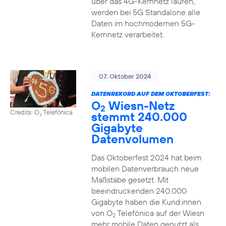
über das 4G-Kernnetz laufen,
werden bei 5G Standalone alle
Daten im hochmodernen 5G-
Kernnetz verarbeitet.
07. Oktober 2024
DATENREKORD AUF DEM OKTOBERFEST:
O
Wiesn-Netz
2
Credits: O
Telefónica
stemmt 240.000
2
Gigabyte
Datenvolumen
Das Oktoberfest 2024 hat beim
mobilen Datenverbrauch neue
Maßstäbe gesetzt. Mit
beeindruckenden 240.000
Gigabyte haben die Kund:innen
von O
Telefónica auf der Wiesn
2
mehr mobile Daten genutzt als