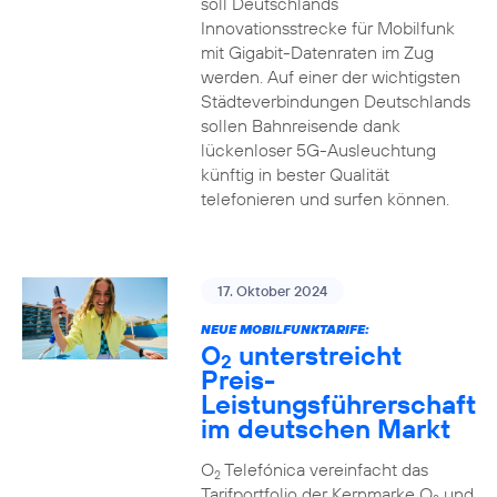
soll Deutschlands
Innovationsstrecke für Mobilfunk
mit Gigabit-Datenraten im Zug
werden. Auf einer der wichtigsten
Städteverbindungen Deutschlands
sollen Bahnreisende dank
lückenloser 5G-Ausleuchtung
künftig in bester Qualität
telefonieren und surfen können.
17. Oktober 2024
NEUE MOBILFUNKTARIFE:
O
unterstreicht
2
Preis-
Leistungsführerschaft
im deutschen Markt
O
Telefónica vereinfacht das
2
Tarifportfolio der Kernmarke O
und