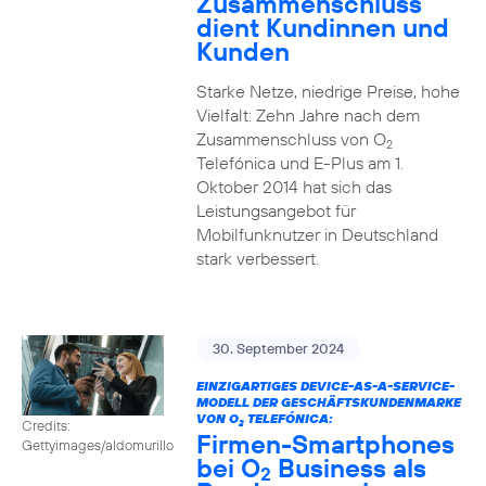
Zusammenschluss
dient Kundinnen und
Kunden
Starke Netze, niedrige Preise, hohe
Vielfalt: Zehn Jahre nach dem
Zusammenschluss von O
2
Telefónica und E-Plus am 1.
Oktober 2014 hat sich das
Leistungsangebot für
Mobilfunknutzer in Deutschland
stark verbessert.
30. September 2024
EINZIGARTIGES DEVICE-AS-A-SERVICE-
MODELL DER GESCHÄFTSKUNDENMARKE
VON O
TELEFÓNICA:
Credits:
2
Firmen-Smartphones
Gettyimages/aldomurillo
bei O
Business als
2