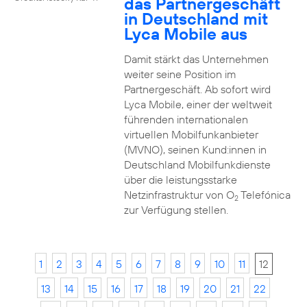
das Partnergeschäft
in Deutschland mit
Lyca Mobile aus
Damit stärkt das Unternehmen
weiter seine Position im
Partnergeschäft. Ab sofort wird
Lyca Mobile, einer der weltweit
führenden internationalen
virtuellen Mobilfunkanbieter
(MVNO), seinen Kund:innen in
Deutschland Mobilfunkdienste
über die leistungsstarke
Netzinfrastruktur von O
Telefónica
2
zur Verfügung stellen.
1
2
3
4
5
6
7
8
9
10
11
12
13
14
15
16
17
18
19
20
21
22