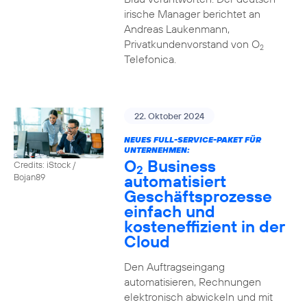
irische Manager berichtet an
Andreas Laukenmann,
Privatkundenvorstand von O
2
Telefonica.
22. Oktober 2024
NEUES FULL-SERVICE-PAKET FÜR
UNTERNEHMEN:
O
Business
Credits: iStock /
2
automatisiert
Bojan89
Geschäftsprozesse
einfach und
kosteneffizient in der
Cloud
Den Auftragseingang
automatisieren, Rechnungen
elektronisch abwickeln und mit