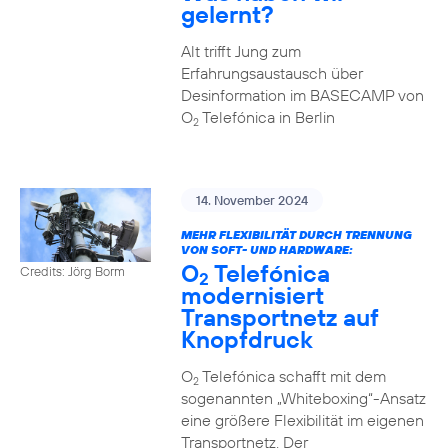
gelernt?
Alt trifft Jung zum
Erfahrungsaustausch über
Desinformation im BASECAMP von
O
Telefónica in Berlin
2
14. November 2024
MEHR FLEXIBILITÄT DURCH TRENNUNG
VON SOFT- UND HARDWARE:
O
Telefónica
Credits: Jörg Borm
2
modernisiert
Transportnetz auf
Knopfdruck
O
Telefónica schafft mit dem
2
sogenannten „Whiteboxing“-Ansatz
eine größere Flexibilität im eigenen
Transportnetz. Der