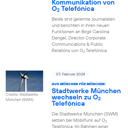
Kommunikation von
O
Telefónica
2
Beide sind gelernte Journalisten
und berichten in ihren neuen
Funktionen an Birgit Carolina
Dengel, Director Corporate
Communications & Public
Relations von O
Telefónica.
2
07. Februar 2024
AUS MÜNCHEN FÜR MÜNCHEN:
Stadtwerke München
Credits: Stadtwerke
wechseln zu O
2
München (SWM)
Telefónica
Die Stadtwerke München (SWM)
setzen bei Mobilfunk auf O
2
Telefónica. Im Rahmen einer