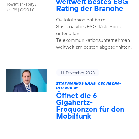
weltweit bestes ESG-
Tower": Pixabay /
Rating der Branche
fcja99
|
CC0 1.0
O
Telefónica hat beim
2
Sustainalytics ESG-Risk-Score
unter allen
Telekommunikationsunternehmen
weltweit am besten abgeschnitten.
11. Dezember 2023
ZITAT MARKUS HAAS, CEO IM DPA-
INTERVIEW:
Öffnet die 6
Gigahertz-
Frequenzen für den
Mobilfunk