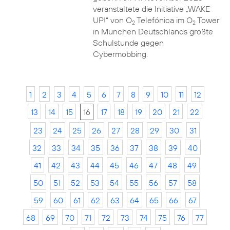
veranstaltete die Initiative „WAKE
UP!“ von O
Telefónica im O
Tower
2
2
in München Deutschlands größte
Schulstunde gegen
Cybermobbing.
1
2
3
4
5
6
7
8
9
10
11
12
13
14
15
16
17
18
19
20
21
22
23
24
25
26
27
28
29
30
31
32
33
34
35
36
37
38
39
40
41
42
43
44
45
46
47
48
49
50
51
52
53
54
55
56
57
58
59
60
61
62
63
64
65
66
67
68
69
70
71
72
73
74
75
76
77