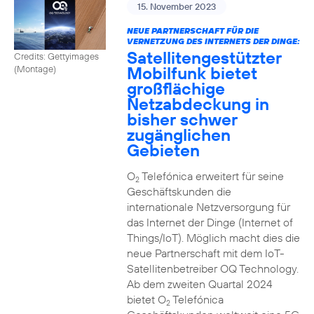
15. November 2023
NEUE PARTNERSCHAFT FÜR DIE
VERNETZUNG DES INTERNETS DER DINGE:
Satellitengestützter
Credits: Gettyimages
Mobilfunk bietet
(Montage)
großflächige
Netzabdeckung in
bisher schwer
zugänglichen
Gebieten
O
Telefónica erweitert für seine
2
Geschäftskunden die
internationale Netzversorgung für
das Internet der Dinge (Internet of
Things/IoT). Möglich macht dies die
neue Partnerschaft mit dem IoT-
Satellitenbetreiber OQ Technology.
Ab dem zweiten Quartal 2024
bietet O
Telefónica
2