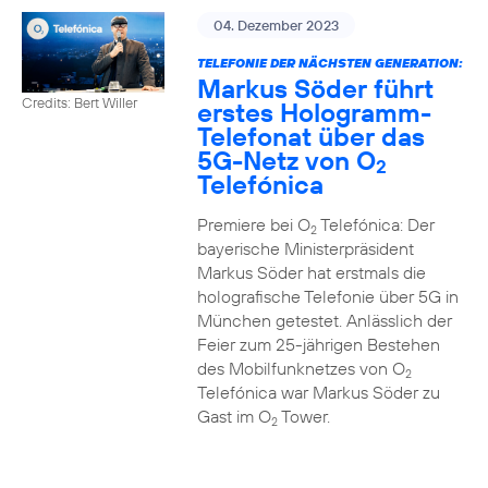
04. Dezember 2023
TELEFONIE DER NÄCHSTEN GENERATION:
Markus Söder führt
Credits: Bert Willer
erstes Hologramm-
Telefonat über das
5G-Netz von O
2
Telefónica
Premiere bei O
Telefónica: Der
2
bayerische Ministerpräsident
Markus Söder hat erstmals die
holografische Telefonie über 5G in
München getestet. Anlässlich der
Feier zum 25-jährigen Bestehen
des Mobilfunknetzes von O
2
Telefónica war Markus Söder zu
Gast im O
Tower.
2