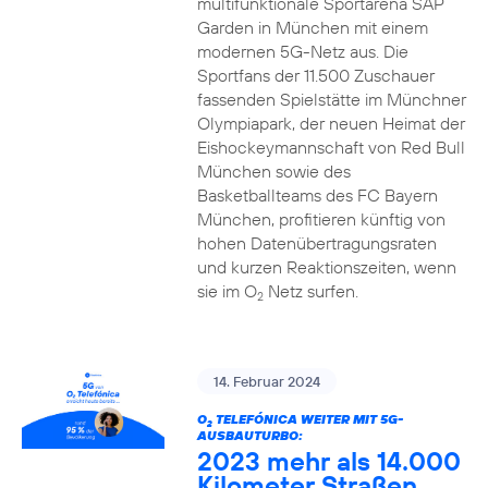
multifunktionale Sportarena SAP
Garden in München mit einem
modernen 5G-Netz aus. Die
Sportfans der 11.500 Zuschauer
fassenden Spielstätte im Münchner
Olympiapark, der neuen Heimat der
Eishockeymannschaft von Red Bull
München sowie des
Basketballteams des FC Bayern
München, profitieren künftig von
hohen Datenübertragungsraten
und kurzen Reaktionszeiten, wenn
sie im O
Netz surfen.
2
14. Februar 2024
O
TELEFÓNICA WEITER MIT 5G-
2
AUSBAUTURBO:
2023 mehr als 14.000
Kilometer Straßen