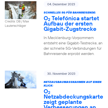
04. Dezember 2023
SCHNELLES 5G FÜR BAHNREISENDE:
O
Telefónica startet
2
Credits: DB / Max
Aufbau der ersten
Lautenschläger
Gigabit-Zugstrecke
In Mecklenburg-Vorpommern
entsteht eine Gigabit-Testrecke, an
der schnelle 5G-Verbindungen für
Bahnreisende erprobt werden.
30. November 2023
NETZAUSBAUMASSNAHMEN AUF EINEN K
LICK:
O
2
Netzabdeckungskarte
zeigt geplante
Verbesserungen an