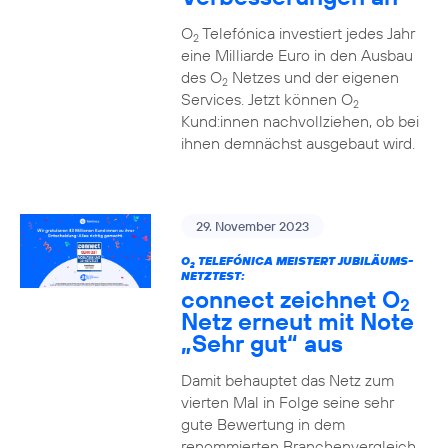
O
Telefónica investiert jedes Jahr
2
eine Milliarde Euro in den Ausbau
des O
Netzes und der eigenen
2
Services. Jetzt können O
2
Kund:innen nachvollziehen, ob bei
ihnen demnächst ausgebaut wird.
29. November 2023
O
TELEFÓNICA MEISTERT JUBILÄUMS-
2
NETZTEST:
connect zeichnet O
2
Netz erneut mit Note
„Sehr gut“ aus
Damit behauptet das Netz zum
vierten Mal in Folge seine sehr
gute Bewertung in dem
renommierten Branchenvergleich.