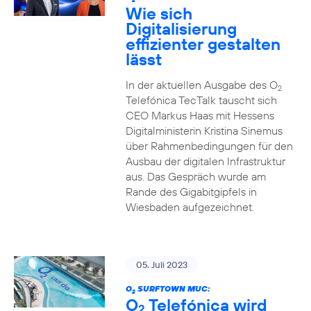
2
Wie sich
Digitalisierung
effizienter gestalten
lässt
In der aktuellen Ausgabe des O
2
Telefónica TecTalk tauscht sich
CEO Markus Haas mit Hessens
Digitalministerin Kristina Sinemus
über Rahmenbedingungen für den
Ausbau der digitalen Infrastruktur
aus. Das Gespräch wurde am
Rande des Gigabitgipfels in
Wiesbaden aufgezeichnet.
05. Juli 2023
O
SURFTOWN MUC:
2
O
Telefónica wird
2