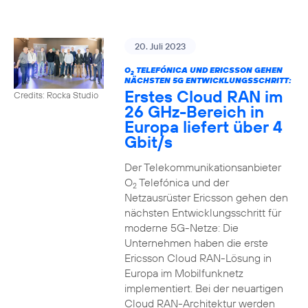
20. Juli 2023
O
TELEFÓNICA UND ERICSSON GEHEN
2
NÄCHSTEN 5G ENTWICKLUNGSSCHRITT:
Erstes Cloud RAN im
Credits: Rocka Studio
26 GHz-Bereich in
Europa liefert über 4
Gbit/s
Der Telekommunikationsanbieter
O
Telefónica und der
2
Netzausrüster Ericsson gehen den
nächsten Entwicklungsschritt für
moderne 5G-Netze: Die
Unternehmen haben die erste
Ericsson Cloud RAN-Lösung in
Europa im Mobilfunknetz
implementiert. Bei der neuartigen
Cloud RAN-Architektur werden