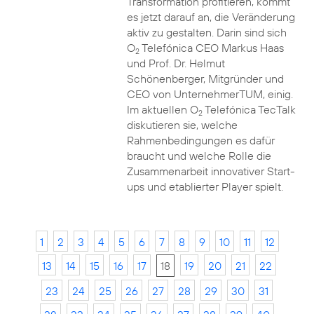
Transformation profitieren, kommt
es jetzt darauf an, die Veränderung
aktiv zu gestalten. Darin sind sich
O
Telefónica CEO Markus Haas
2
und Prof. Dr. Helmut
Schönenberger, Mitgründer und
CEO von UnternehmerTUM, einig.
Im aktuellen O
Telefónica TecTalk
2
diskutieren sie, welche
Rahmenbedingungen es dafür
braucht und welche Rolle die
Zusammenarbeit innovativer Start-
ups und etablierter Player spielt.
1
2
3
4
5
6
7
8
9
10
11
12
13
14
15
16
17
18
19
20
21
22
23
24
25
26
27
28
29
30
31