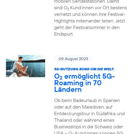
mobilen Sendestationen. Damit
sind O
Kund:innen vor Ort bestens
2
vernetzt und können ihre Festival-
Highlights miteinander teilen. Jetzt
geht der Festivalsommer in den
Endspurt.
09. August 2023
5G-NUTZUNG RUND UM DIE WELT:
O
ermöglicht 5G-
2
Roaming in 70
Ländern
Ob beim Badeurlaub in Spanien
oder auf den Malediven, auf
Entdeckungstour in Südafrika und
Thailand oder während eines
Businesstrips in die Schweiz oder
USA – O
Kund:innen können 5G