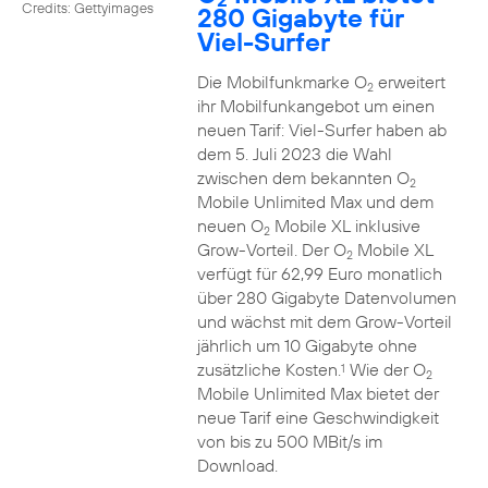
Credits: Gettyimages
280 Gigabyte für
Viel-Surfer
Die Mobilfunkmarke O
erweitert
2
ihr Mobilfunkangebot um einen
neuen Tarif: Viel-Surfer haben ab
dem 5. Juli 2023 die Wahl
zwischen dem bekannten O
2
Mobile Unlimited Max und dem
neuen O
Mobile XL inklusive
2
Grow-Vorteil. Der O
Mobile XL
2
verfügt für 62,99 Euro monatlich
über 280 Gigabyte Datenvolumen
und wächst mit dem Grow-Vorteil
jährlich um 10 Gigabyte ohne
zusätzliche Kosten.
Wie der O
1
2
Mobile Unlimited Max bietet der
neue Tarif eine Geschwindigkeit
von bis zu 500 MBit/s im
Download.