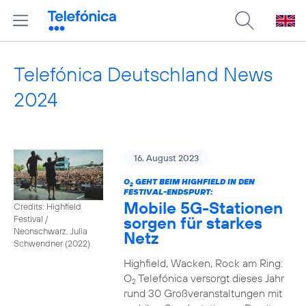
Telefónica Deutschland News
2024
16. August 2023
O
GEHT BEIM HIGHFIELD IN DEN
2
FESTIVAL-ENDSPURT:
Mobile 5G-Stationen
Credits: Highfield
sorgen für starkes
Festival /
Neonschwarz, Julia
Netz
Schwendner (2022)
Highfield, Wacken, Rock am Ring:
O
Telefónica versorgt dieses Jahr
2
rund 30 Großveranstaltungen mit