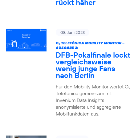
rückt häher
08. Juni 2023
O
TELEFÓNICA MOBILITY MONITOR –
2
AUSGABE 2:
DFB-Pokalfinale lockt
vergleichsweise
wenig junge Fans
nach Berlin
Für den Mobility Monitor wertet O
2
Telefónica gemeinsam mit
Invenium Data Insights
anonymisierte und aggregierte
Mobilfunkdaten aus.