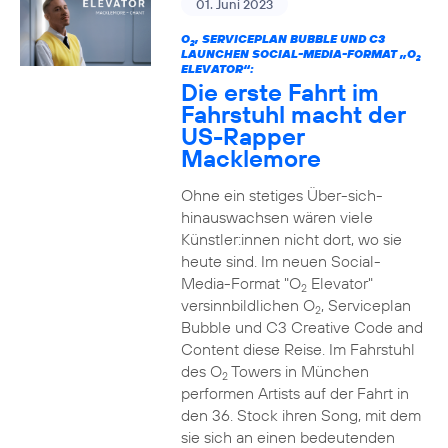
01. Juni 2023
O
, SERVICEPLAN BUBBLE UND C3
2
LAUNCHEN SOCIAL-MEDIA-FORMAT „O
2
ELEVATOR“:
Die erste Fahrt im
Fahrstuhl macht der
US-Rapper
Macklemore
Ohne ein stetiges Über-sich-
hinauswachsen wären viele
Künstler:innen nicht dort, wo sie
heute sind. Im neuen Social-
Media-Format "O
Elevator"
2
versinnbildlichen O
, Serviceplan
2
Bubble und C3 Creative Code and
Content diese Reise. Im Fahrstuhl
des O
Towers in München
2
performen Artists auf der Fahrt in
den 36. Stock ihren Song, mit dem
sie sich an einen bedeutenden