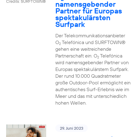
Credits: SURFTOWN®
namensgebender
Partner für Europas
spektakulärsten
Surfpark
Der Telekommunikationsanbieter
O
Telefónica und SURFTOWN®
2
gehen eine weitreichende
Partnerschaft ein: O
Telefónica
2
wird namensgebender Partner von
Europas spektakulärstem Surfpark.
Der rund 10.000 Quadratmeter
große Outdoor-Pool ermöglicht ein
authentisches Surf-Erlebnis wie im
Meer und das mit unterschiedlich
hohen Wellen.
29. Juni 2023