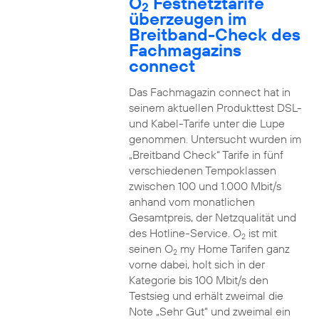
O
Festnetztarife
2
überzeugen im
Breitband-Check des
Fachmagazins
connect
Das Fachmagazin connect hat in
seinem aktuellen Produkttest DSL-
und Kabel-Tarife unter die Lupe
genommen. Untersucht wurden im
„Breitband Check“ Tarife in fünf
verschiedenen Tempoklassen
zwischen 100 und 1.000 Mbit/s
anhand vom monatlichen
Gesamtpreis, der Netzqualität und
des Hotline-Service. O
ist mit
2
seinen O
my Home Tarifen ganz
2
vorne dabei, holt sich in der
Kategorie bis 100 Mbit/s den
Testsieg und erhält zweimal die
Note „Sehr Gut“ und zweimal ein