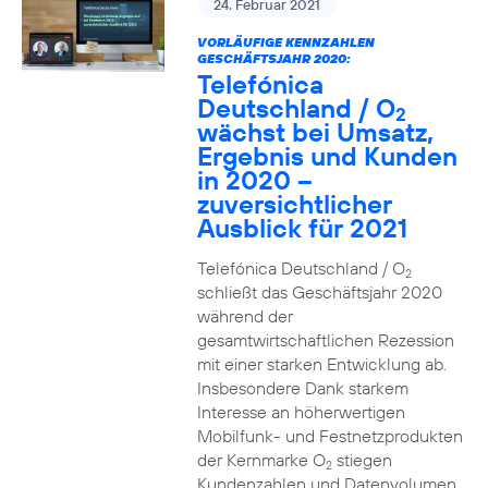
24. Februar 2021
VORLÄUFIGE KENNZAHLEN
GESCHÄFTSJAHR 2020:
Telefónica
Deutschland / O
2
wächst bei Umsatz,
Ergebnis und Kunden
in 2020 –
zuversichtlicher
Ausblick für 2021
Telefónica Deutschland / O
2
schließt das Geschäftsjahr 2020
während der
gesamtwirtschaftlichen Rezession
mit einer starken Entwicklung ab.
Insbesondere Dank starkem
Interesse an höherwertigen
Mobilfunk- und Festnetzprodukten
der Kernmarke O
stiegen
2
Kundenzahlen und Datenvolumen