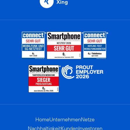
Xing
Home
Unternehmen
Netze
Nachhaltigkeit
Kunden
Investoren