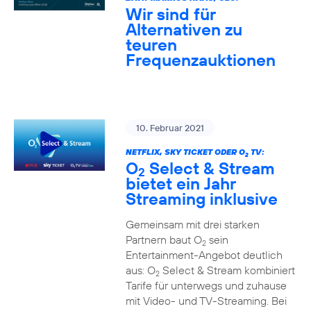
Wir sind für
Alternativen zu
teuren
Frequenzauktionen
10. Februar 2021
NETFLIX, SKY TICKET ODER O
TV:
2
O
Select & Stream
2
bietet ein Jahr
Streaming inklusive
Gemeinsam mit drei starken
Partnern baut O
sein
2
Entertainment-Angebot deutlich
aus: O
Select & Stream kombiniert
2
Tarife für unterwegs und zuhause
mit Video- und TV-Streaming. Bei