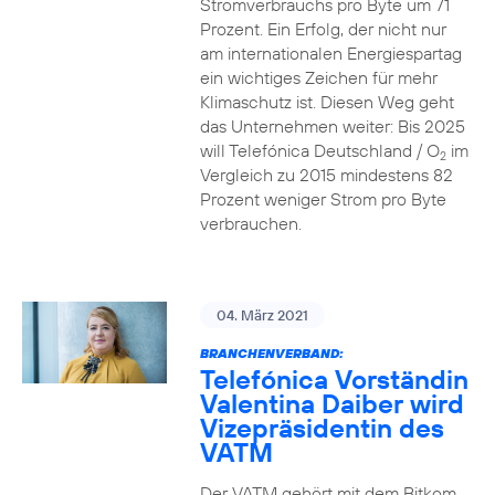
Stromverbrauchs pro Byte um 71
Prozent. Ein Erfolg, der nicht nur
am internationalen Energiespartag
ein wichtiges Zeichen für mehr
Klimaschutz ist. Diesen Weg geht
das Unternehmen weiter: Bis 2025
will Telefónica Deutschland / O
im
2
Vergleich zu 2015 mindestens 82
Prozent weniger Strom pro Byte
verbrauchen.
04. März 2021
BRANCHENVERBAND:
Telefónica Vorständin
Valentina Daiber wird
Vizepräsidentin des
VATM
Der VATM gehört mit dem Bitkom