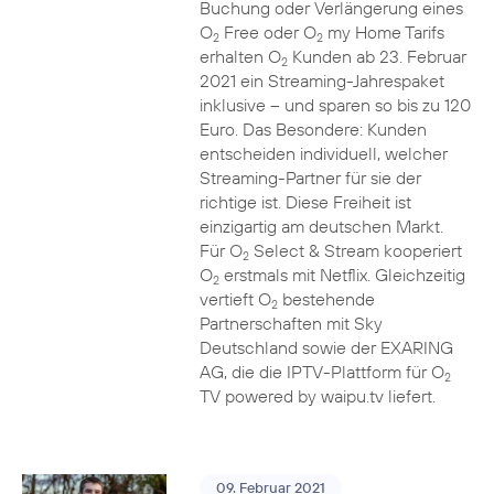
Buchung oder Verlängerung eines
O
Free oder O
my Home Tarifs
2
2
erhalten O
Kunden ab 23. Februar
2
2021 ein Streaming-Jahrespaket
inklusive – und sparen so bis zu 120
Euro. Das Besondere: Kunden
entscheiden individuell, welcher
Streaming-Partner für sie der
richtige ist. Diese Freiheit ist
einzigartig am deutschen Markt.
Für O
Select & Stream kooperiert
2
O
erstmals mit Netflix. Gleichzeitig
2
vertieft O
bestehende
2
Partnerschaften mit Sky
Deutschland sowie der EXARING
AG, die die IPTV-Plattform für O
2
TV powered by waipu.tv liefert.
09. Februar 2021