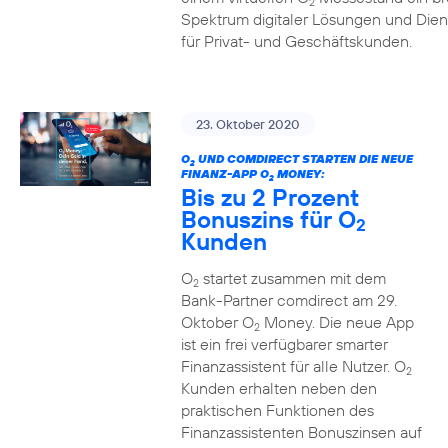
2
Spektrum digitaler Lösungen und Dien
für Privat- und Geschäftskunden.
23. Oktober 2020
O
UND COMDIRECT STARTEN DIE NEUE
2
FINANZ-APP O
MONEY:
2
Bis zu 2 Prozent
Bonuszins für O
2
Kunden
O
startet zusammen mit dem
2
Bank-Partner comdirect am 29.
Oktober O
Money. Die neue App
2
ist ein frei verfügbarer smarter
Finanzassistent für alle Nutzer. O
2
Kunden erhalten neben den
praktischen Funktionen des
Finanzassistenten Bonuszinsen auf