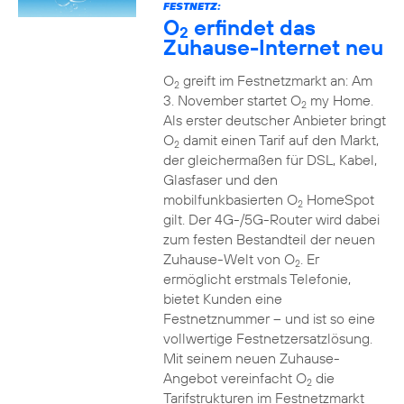
FESTNETZ:
O
erfindet das
2
Zuhause-Internet neu
O
greift im Festnetzmarkt an: Am
2
3. November startet O
my Home.
2
Als erster deutscher Anbieter bringt
O
damit einen Tarif auf den Markt,
2
der gleichermaßen für DSL, Kabel,
Glasfaser und den
mobilfunkbasierten O
HomeSpot
2
gilt. Der 4G-/5G-Router wird dabei
zum festen Bestandteil der neuen
Zuhause-Welt von O
. Er
2
ermöglicht erstmals Telefonie,
bietet Kunden eine
Festnetznummer – und ist so eine
vollwertige Festnetzersatzlösung.
Mit seinem neuen Zuhause-
Angebot vereinfacht O
die
2
Tarifstrukturen im Festnetzmarkt