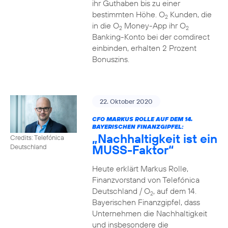
ihr Guthaben bis zu einer
bestimmten Höhe. O
Kunden, die
2
in die O
Money-App ihr O
2
2
Banking-Konto bei der comdirect
einbinden, erhalten 2 Prozent
Bonuszins.
22. Oktober 2020
CFO MARKUS ROLLE AUF DEM 14.
BAYERISCHEN FINANZGIPFEL:
„Nachhaltigkeit ist ein
Credits: Telefónica
MUSS-Faktor“
Deutschland
Heute erklärt Markus Rolle,
Finanzvorstand von Telefónica
Deutschland / O
, auf dem 14.
2
Bayerischen Finanzgipfel, dass
Unternehmen die Nachhaltigkeit
und insbesondere die