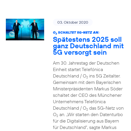
03. Oktober 2020
O
SCHALTET 5G-NETZ AN:
2
Spätestens 2025 soll
ganz Deutschland mit
5G versorgt sein
Am 30. Jahrestag der Deutschen
Einheit startet Telefónica
Deutschland / O
ins 5G Zeitalter.
2
Gemeinsam mit dem Bayerischen
Ministerpräsidenten Markus Söder
schaltet der CEO des Münchener
Unternehmens Telefónica
Deutschland / O
das 5G-Netz von
2
O
an. „Wir starten den Datenturbo
2
für die Digitalisierung aus Bayern
für Deutschland“, sagte Markus