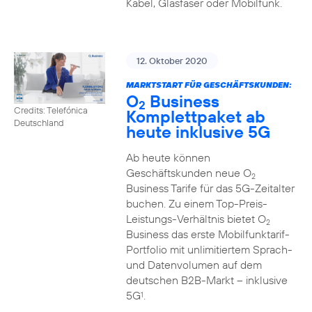
Kabel, Glasfaser oder Mobilfunk.
12. Oktober 2020
MARKTSTART FÜR GESCHÄFTSKUNDEN:
O
Business
2
Credits: Telefónica
Komplettpaket ab
Deutschland
heute inklusive 5G
Ab heute können
Geschäftskunden neue O
2
Business Tarife für das 5G-Zeitalter
buchen. Zu einem Top-Preis-
Leistungs-Verhältnis bietet O
2
Business das erste Mobilfunktarif-
Portfolio mit unlimitiertem Sprach-
und Datenvolumen auf dem
deutschen B2B-Markt – inklusive
5G
.
1