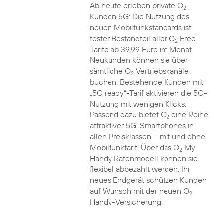
Ab heute erleben private O
2
Kunden 5G: Die Nutzung des
neuen Mobilfunkstandards ist
fester Bestandteil aller O
Free
2
Tarife ab 39,99 Euro im Monat.
Neukunden können sie über
sämtliche O
Vertriebskanäle
2
buchen. Bestehende Kunden mit
„5G ready“-Tarif aktivieren die 5G-
Nutzung mit wenigen Klicks.
Passend dazu bietet O
eine Reihe
2
attraktiver 5G-Smartphones in
allen Preisklassen – mit und ohne
Mobilfunktarif. Über das O
My
2
Handy Ratenmodell können sie
flexibel abbezahlt werden. Ihr
neues Endgerät schützen Kunden
auf Wunsch mit der neuen O
2
Handy-Versicherung.