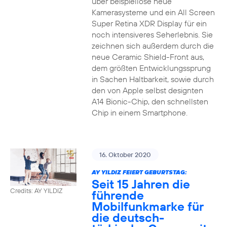
über beispiellose neue
Kamerasysteme und ein All Screen
Super Retina XDR Display für ein
noch intensiveres Seherlebnis. Sie
zeichnen sich außerdem durch die
neue Ceramic Shield-Front aus,
dem größten Entwicklungssprung
in Sachen Haltbarkeit, sowie durch
den von Apple selbst designten
A14 Bionic-Chip, den schnellsten
Chip in einem Smartphone.
16. Oktober 2020
AY YILDIZ FEIERT GEBURTSTAG:
Seit 15 Jahren die
Credits: AY YILDIZ
führende
Mobilfunkmarke für
die deutsch-