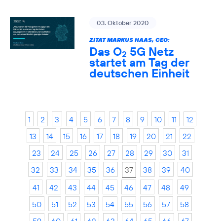
03. Oktober 2020
ZITAT MARKUS HAAS, CEO:
Das O
5G Netz
2
startet am Tag der
deutschen Einheit
1
2
3
4
5
6
7
8
9
10
11
12
13
14
15
16
17
18
19
20
21
22
23
24
25
26
27
28
29
30
31
32
33
34
35
36
37
38
39
40
41
42
43
44
45
46
47
48
49
50
51
52
53
54
55
56
57
58