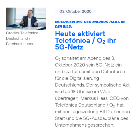
03. Oktober 2020
INTERVIEW MIT CEO MARKUS HAAS IN
DER BILD:
Heute aktiviert
Credits: Telefónica
Telefónica / O
ihr
Deutschland /
2
Bernhard Huber
5G-Netz
O
schaltet am Abend des 3.
2
Oktober 2020 sein 5G-Netz ein
und startet damit den Datenturbo
für die Digitalisierung
Deutschlands. Der symbolische Akt
wird ab 18 Uhr live im Web
übertragen. Markus Haas, CEO von
Telefónica Deutschland / O
, hat
2
mit der Tageszeitung BILD über den
Start und die 5G-Ausbaupläne des
Unternehmens gesprochen.