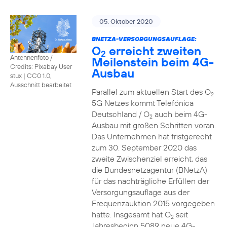
05. Oktober 2020
BNETZA-VERSORGUNGSAUFLAGE:
O
erreicht zweiten
2
Antennenfoto /
Meilenstein beim 4G-
Credits: Pixabay User
Ausbau
stux
|
CC0 1.0,
Ausschnitt bearbeitet
Parallel zum aktuellen Start des O
2
5G Netzes kommt Telefónica
Deutschland / O
auch beim 4G-
2
Ausbau mit großen Schritten voran.
Das Unternehmen hat fristgerecht
zum 30. September 2020 das
zweite Zwischenziel erreicht, das
die Bundesnetzagentur (BNetzA)
für das nachträgliche Erfüllen der
Versorgungsauflage aus der
Frequenzauktion 2015 vorgegeben
hatte. Insgesamt hat O
seit
2
Jahresbeginn 5089 neue 4G-