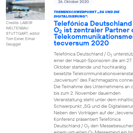
26. Oktober 2020
THEMENSCHWERPUNKT „5G UND DIE
DIGITALISIERUNG“:
Telefónica Deutschland
Credits: LABOR
O
ist zentraler Partner 
WELTENBAU
2
STUTTGART, editor:
Telekommunikationsme
Tom Exner, Elmar
tecversum 2020
Gauggel
Telefónica Deutschland / O
unterstütz
2
einer der Haupt-Sponsoren die am 27.
Oktober startende und hochkarätig
besetzte Telekommunikationsveransta
„tecversum“ des Fachmagazins connec
Die Teilnahme des Unternehmens an 
bis zum 2. November dauernden
Veranstaltung steht unter dem inhaltl
Schwerpunkt „5G und die Digitalisieru
Neben den Vorträgen auf der „tecver
Konferenz präsentiert Telefónica
Deutschland / O
den Messebesucher
2
einem virtuellen O
Messestand ein br