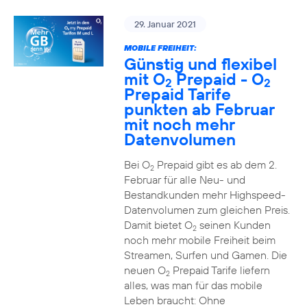
29. Januar 2021
MOBILE FREIHEIT:
Günstig und flexibel
mit O
Prepaid - O
2
2
Prepaid Tarife
punkten ab Februar
mit noch mehr
Datenvolumen
Bei O
Prepaid gibt es ab dem 2.
2
Februar für alle Neu- und
Bestandkunden mehr Highspeed-
Datenvolumen zum gleichen Preis.
Damit bietet O
seinen Kunden
2
noch mehr mobile Freiheit beim
Streamen, Surfen und Gamen. Die
neuen O
Prepaid Tarife liefern
2
alles, was man für das mobile
Leben braucht: Ohne