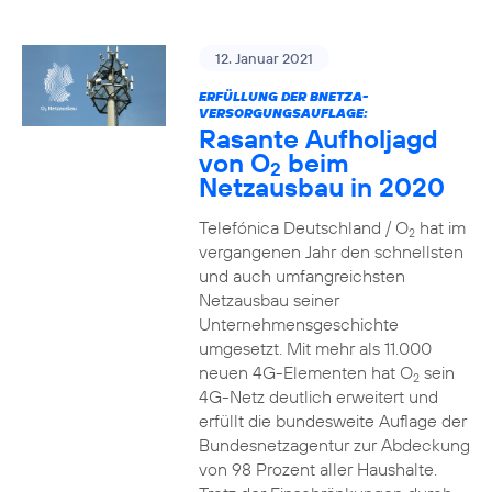
12. Januar 2021
ERFÜLLUNG DER BNETZA-
VERSORGUNGSAUFLAGE:
Rasante Aufholjagd
von O
beim
2
Netzausbau in 2020
Telefónica Deutschland / O
hat im
2
vergangenen Jahr den schnellsten
und auch umfangreichsten
Netzausbau seiner
Unternehmensgeschichte
umgesetzt. Mit mehr als 11.000
neuen 4G-Elementen hat O
sein
2
4G-Netz deutlich erweitert und
erfüllt die bundesweite Auflage der
Bundesnetzagentur zur Abdeckung
von 98 Prozent aller Haushalte.