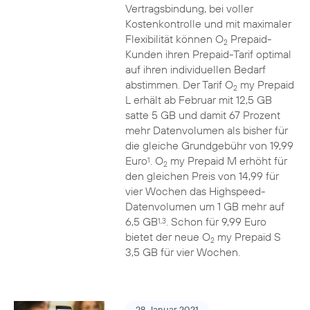
Vertragsbindung, bei voller
Kostenkontrolle und mit maximaler
Flexibilität können O
Prepaid-
2
Kunden ihren Prepaid-Tarif optimal
auf ihren individuellen Bedarf
abstimmen. Der Tarif O
my Prepaid
2
L erhält ab Februar mit 12,5 GB
satte 5 GB und damit 67 Prozent
mehr Datenvolumen als bisher für
die gleiche Grundgebühr von 19,99
Euro
. O
my Prepaid M erhöht für
1
2
den gleichen Preis von 14,99 für
vier Wochen das Highspeed-
Datenvolumen um 1 GB mehr auf
6,5 GB
. Schon für 9,99 Euro
1,3
bietet der neue O
my Prepaid S
2
3,5 GB für vier Wochen.
28. Januar 2021