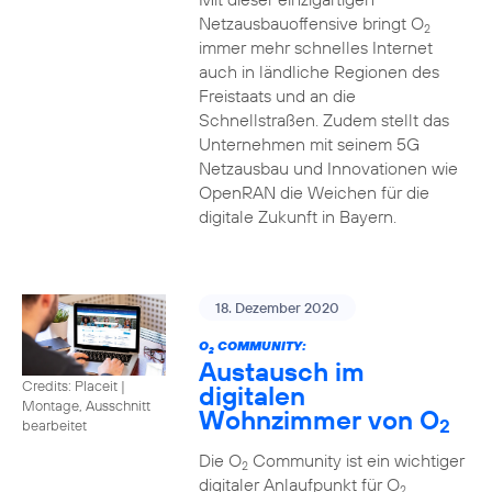
Netzausbauoffensive bringt O
2
immer mehr schnelles Internet
auch in ländliche Regionen des
Freistaats und an die
Schnellstraßen. Zudem stellt das
Unternehmen mit seinem 5G
Netzausbau und Innovationen wie
OpenRAN die Weichen für die
digitale Zukunft in Bayern.
18. Dezember 2020
O
COMMUNITY:
2
Austausch im
Credits: Placeit
|
digitalen
Montage, Ausschnitt
Wohnzimmer von O
2
bearbeitet
Die O
Community ist ein wichtiger
2
digitaler Anlaufpunkt für O
2