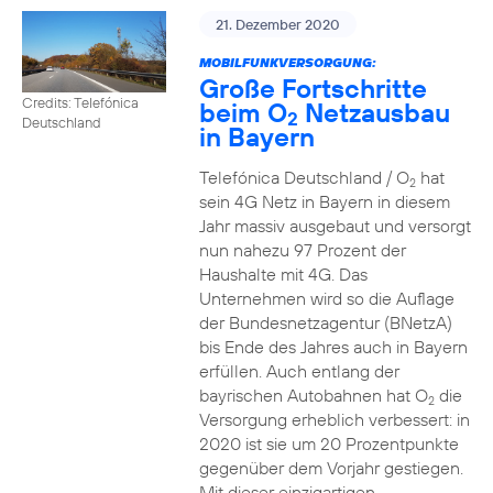
21. Dezember 2020
MOBILFUNKVERSORGUNG:
Große Fortschritte
Credits: Telefónica
beim O
Netzausbau
2
Deutschland
in Bayern
Telefónica Deutschland / O
hat
2
sein 4G Netz in Bayern in diesem
Jahr massiv ausgebaut und versorgt
nun nahezu 97 Prozent der
Haushalte mit 4G. Das
Unternehmen wird so die Auflage
der Bundesnetzagentur (BNetzA)
bis Ende des Jahres auch in Bayern
erfüllen. Auch entlang der
bayrischen Autobahnen hat O
die
2
Versorgung erheblich verbessert: in
2020 ist sie um 20 Prozentpunkte
gegenüber dem Vorjahr gestiegen.
Mit dieser einzigartigen