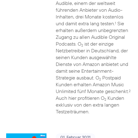
Audible, einem der weltweit
führenden Anbieter von Audio-
Inhalten, drei Monate kostenlos
und damit extra lang testen.
Sie
1
erhalten außerdem unbegrenzten
Zugang zu allen Audible Original
Podcasts. O
ist der einzige
2
Netzbetreiber in Deutschland, der
seinen Kunden ausgewählte
Dienste von Amazon anbietet und
damit seine Entertainment-
Strategie ausbaut. O
Postpaid
2
Kunden erhalten Amazon Music
Unlimited fünf Monate geschenkt.
2
Auch hier profitieren O
Kunden
2
exklusiv von den extra langen
Testzeiträumen.
01. Februar 2021