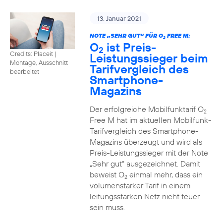
13. Januar 2021
NOTE „SEHR GUT“ FÜR O
FREE M:
2
O
ist Preis-
2
Credits: Placeit
|
Leistungssieger beim
Montage, Ausschnitt
Tarifvergleich des
bearbeitet
Smartphone-
Magazins
Der erfolgreiche Mobilfunktarif O
2
Free M hat im aktuellen Mobilfunk-
Tarifvergleich des Smartphone-
Magazins überzeugt und wird als
Preis-Leistungssieger mit der Note
„Sehr gut“ ausgezeichnet. Damit
beweist O
einmal mehr, dass ein
2
volumenstarker Tarif in einem
leitungsstarken Netz nicht teuer
sein muss.