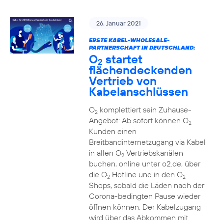
26. Januar 2021
ERSTE KABEL-WHOLESALE-
PARTNERSCHAFT IN DEUTSCHLAND:
O
startet
2
flächendeckenden
Vertrieb von
Kabelanschlüssen
O
komplettiert sein Zuhause-
2
Angebot: Ab sofort können O
2
Kunden einen
Breitbandinternetzugang via Kabel
in allen O
Vertriebskanälen
2
buchen, online unter o2.de, über
die O
Hotline und in den O
2
2
Shops, sobald die Läden nach der
Corona-bedingten Pause wieder
öffnen können. Der Kabelzugang
wird über das Abkommen mit