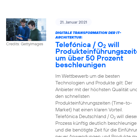
21. Januar 2021
DIGITALE TRANSFORMATION DER IT-
ARCHITEKTUR:
Telefónica / O
will
Credits: Gettyimages
2
Produkteinführungszei
um über 50 Prozent
beschleunigen
Im Wettbewerb um die besten
Technologien und Produkte gilt: Der
Anbieter mit der höchsten Qualität un
den schnellsten
Produkteinführungszeiten (Time-to-
Market) hat einen klaren Vorteil.
Telefónica Deutschland / O
will diese
2
Prozess künftig deutlich beschleunig
und die benötigte Zeit für die Einführu
neuer Anwendungen und Produkte m