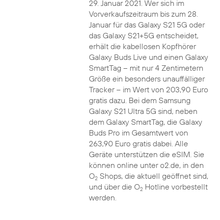
29. Januar 2021. Wer sich im
Vorverkaufszeitraum bis zum 28.
Januar für das Galaxy S21 5G oder
das Galaxy S21+5G entscheidet,
erhält die kabellosen Kopfhörer
Galaxy Buds Live und einen Galaxy
SmartTag – mit nur 4 Zentimetern
Größe ein besonders unauffälliger
Tracker – im Wert von 203,90 Euro
gratis dazu. Bei dem Samsung
Galaxy S21 Ultra 5G sind, neben
dem Galaxy SmartTag, die Galaxy
Buds Pro im Gesamtwert von
263,90 Euro gratis dabei. Alle
Geräte unterstützen die eSIM. Sie
können online unter o2.de, in den
O
Shops, die aktuell geöffnet sind,
2
und über die O
Hotline vorbestellt
2
werden.