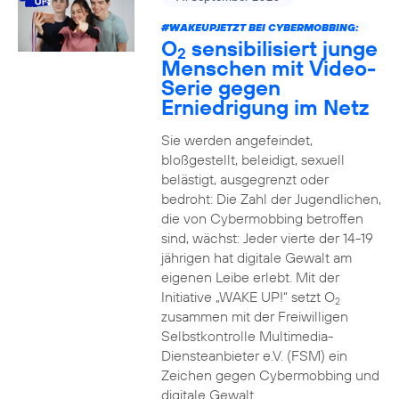
#WAKEUPJETZT BEI CYBERMOBBING:
O
sensibilisiert junge
2
Menschen mit Video-
Serie gegen
Erniedrigung im Netz
Sie werden angefeindet,
bloßgestellt, beleidigt, sexuell
belästigt, ausgegrenzt oder
bedroht: Die Zahl der Jugendlichen,
die von Cybermobbing betroffen
sind, wächst: Jeder vierte der 14-19
jährigen hat digitale Gewalt am
eigenen Leibe erlebt. Mit der
Initiative „WAKE UP!“ setzt O
2
zusammen mit der Freiwilligen
Selbstkontrolle Multimedia-
Diensteanbieter e.V. (FSM) ein
Zeichen gegen Cybermobbing und
digitale Gewalt.