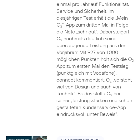
einmal pro Jahr auf Funktionalität,
Service und Sicherheit. Im
diesjährigen Test erhält die „Mein
O
“-App zum dritten Mal in Folge
2
die Note „sehr gut“. Dabei steigert
O
nochmals deutlich seine
2
überzeugende Leistung aus den
Vorjahren: Mit 927 von 1.000
möglichen Punkten holt sich die O
2
App zum ersten Mal den Testsieg
(punktgleich mit Vodafone).
connect kommentiert: O
„versteht
2
viel von Design und auch von
Technik“. Beides stelle O
bei
2
seiner „leistungsstarken und schön
gestalteten Kundenservice-App
eindrucksvoll unter Beweis“.