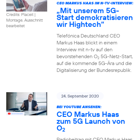
CEO MARKUS HAAS IM N-TV-INTERVIEW:
„Mit unserem 5G-
Credits: Placeit
|
Start demokratisieren
Montage, Ausschnitt
wir Hightech“
bearbeitet
Telefónica Deutschland CEO
Markus Haas blickt in einem
Interview mit n-tv auf den
bevorstehenden O
5G-Netz-Start,
2
auf die kommende 5G-Ära und die
Digitalisierung der Bundesrepublik.
24. September 2020
BEI YOUTUBE ANSEHEN:
CEO Markus Haas
zum 5G Launch von
O
2
Radiobeitrag mit CEO Markus Haas