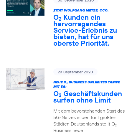
30. September 2020
ZITAT WOLFGANG METZE, CCO:
O
Kunden ein
2
hervorragendes
Service-Erlebnis zu
bieten, hat für uns
oberste Priorität.
29. September 2020
NEUE O
BUSINESS UNLIMITED TARIFE
2
MIT 5G:
O
Geschäftskunden
2
surfen ohne Limit
Mit dem bevorstehenden Start des
5G-Netzes in den fünf größten
Städten Deutschlands stellt O
2
Business neue