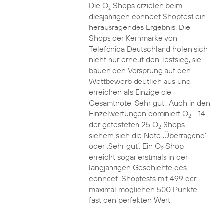
Die O
Shops erzielen beim
2
diesjährigen connect Shoptest ein
herausragendes Ergebnis. Die
Shops der Kernmarke von
Telefónica Deutschland holen sich
nicht nur erneut den Testsieg, sie
bauen den Vorsprung auf den
Wettbewerb deutlich aus und
erreichen als Einzige die
Gesamtnote ‚Sehr gut‘. Auch in den
Einzelwertungen dominiert O
- 14
2
der getesteten 25 O
Shops
2
sichern sich die Note ‚Überragend‘
oder ‚Sehr gut‘. Ein O
Shop
2
erreicht sogar erstmals in der
langjährigen Geschichte des
connect-Shoptests mit 499 der
maximal möglichen 500 Punkte
fast den perfekten Wert.