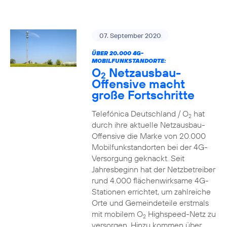
07. September 2020
ÜBER 20.000 4G-
MOBILFUNKSTANDORTE:
O
Netzausbau-
2
Offensive macht
große Fortschritte
Telefónica Deutschland / O
hat
2
durch ihre aktuelle Netzausbau-
Offensive die Marke von 20.000
Mobilfunkstandorten bei der 4G-
Versorgung geknackt. Seit
Jahresbeginn hat der Netzbetreiber
rund 4.000 flächenwirksame 4G-
Stationen errichtet, um zahlreiche
Orte und Gemeindeteile erstmals
mit mobilem O
Highspeed-Netz zu
2
versorgen. Hinzu kommen über