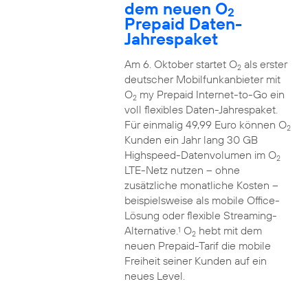
dem neuen O
2
Prepaid Daten-
Jahrespaket
Am 6. Oktober startet O
als erster
2
deutscher Mobilfunkanbieter mit
O
my Prepaid Internet-to-Go ein
2
voll flexibles Daten-Jahrespaket.
Für einmalig 49,99 Euro können O
2
Kunden ein Jahr lang 30 GB
Highspeed-Datenvolumen im O
2
LTE-Netz nutzen – ohne
zusätzliche monatliche Kosten –
beispielsweise als mobile Office-
Lösung oder flexible Streaming-
Alternative.
O
hebt mit dem
1
2
neuen Prepaid-Tarif die mobile
Freiheit seiner Kunden auf ein
neues Level.