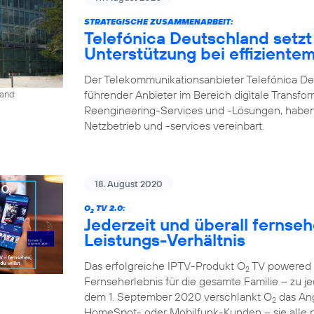
STRATEGISCHE ZUSAMMENARBEIT:
Telefónica Deutschland setzt
Unterstützung bei effiziente
Der Telekommunikationsanbieter Telefónica De
führender Anbieter im Bereich digitale Transfo
land
Reengineering-Services und -Lösungen, haben
Netzbetrieb und -services vereinbart.
18. August 2020
O
TV 2.0:
2
Jederzeit und überall fernse
Leistungs-Verhältnis
Das erfolgreiche IPTV-Produkt O
TV powered b
2
Fernseherlebnis für die gesamte Familie – zu je
dem 1. September 2020 verschlankt O
das Ang
2
HomeSpot- oder Mobilfunk-Kunden – sie alle p