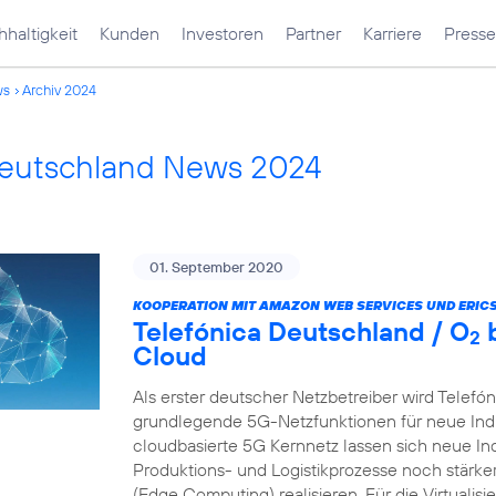
haltigkeit
Kunden
Investoren
Partner
Karriere
Presse
ws
Archiv 2024
Deutschland News 2024
01. September 2020
KOOPERATION MIT AMAZON WEB SERVICES UND ERIC
Telefónica Deutschland / O
b
2
Cloud
Als erster deutscher Netzbetreiber wird Telefó
grundlegende 5G-Netzfunktionen für neue Indu
cloudbasierte 5G Kernnetz lassen sich neue In
Produktions- und Logistikprozesse noch stärk
(Edge Computing) realisieren. Für die Virtualis