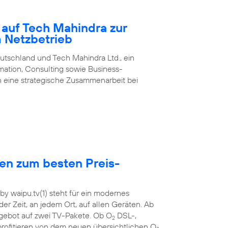
 auf Tech Mahindra zur
m Netzbetrieb
utschland und Tech Mahindra Ltd., ein
rmation, Consulting sowie Business-
 eine strategische Zusammenarbeit bei
hen zum besten Preis-
y waipu.tv(1) steht für ein modernes
der Zeit, an jedem Ort, auf allen Geräten. Ab
ebot auf zwei TV-Pakete. Ob O
DSL-,
2
rofitieren von dem neuen übersichtlichen O