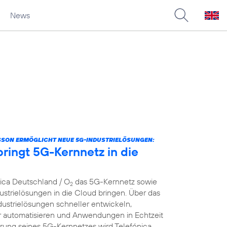
News
SSON ERMÖGLICHT NEUE 5G-INDUSTRIELÖSUNGEN:
ringt 5G-Kernnetz in die
nica Deutschland / O
das 5G-Kernnetz sowie
2
strielösungen in die Cloud bringen. Über das
dustrielösungen schneller entwickeln,
er automatisieren und Anwendungen in Echtzeit
ierung seines 5G-Kernnetzes wird Telefónica