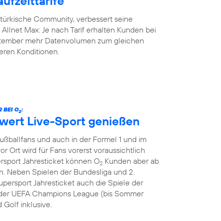
ufzeittarife
-türkische Community, verbessert seine
y Allnet Max: Je nach Tarif erhalten Kunden bei
eptember mehr Datenvolumen zum gleichen
geren Konditionen.
 BEI O
:
2
hwert Live-Sport genießen
Fußballfans und auch in der Formel 1 und im
or Ort wird für Fans vorerst voraussichtlich
ersport Jahresticket können O
Kunden aber ab
2
. Neben Spielen der Bundesliga und 2.
persport Jahresticket auch die Spiele der
le der UEFA Champions League (bis Sommer
 Golf inklusive.