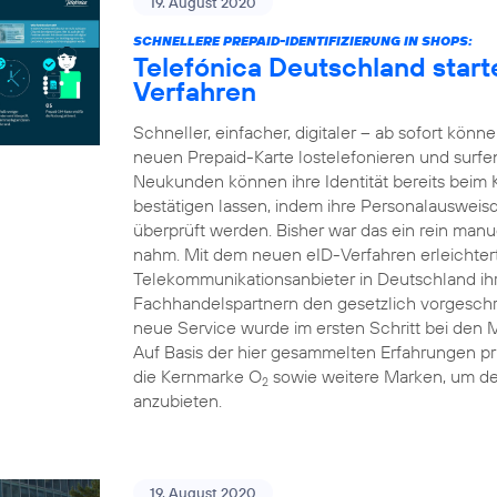
19. August 2020
SCHNELLERE PREPAID-IDENTIFIZIERUNG IN SHOPS:
Telefónica Deutschland starte
Verfahren
Schneller, einfacher, digitaler – ab sofort kön
neuen Prepaid-Karte lostelefonieren und surfe
Neukunden können ihre Identität bereits beim
bestätigen lassen, indem ihre Personalausweis
überprüft werden. Bisher war das ein rein manue
nahm. Mit dem neuen eID-Verfahren erleichtert 
Telekommunikationsanbieter in Deutschland i
Fachhandelspartnern den gesetzlich vorgeschri
neue Service wurde im ersten Schritt bei den 
Auf Basis der hier gesammelten Erfahrungen pr
die Kernmarke O
sowie weitere Marken, um d
2
anzubieten.
19. August 2020