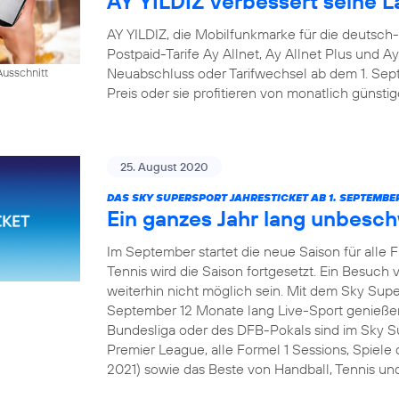
AY YILDIZ verbessert seine La
AY YILDIZ, die Mobilfunkmarke für die deutsch
Postpaid-Tarife Ay Allnet, Ay Allnet Plus und A
Neuabschluss oder Tarifwechsel ab dem 1. S
usschnitt
Preis oder sie profitieren von monatlich günsti
25. August 2020
DAS SKY SUPERSPORT JAHRESTICKET AB 1. SEPTEMBER
Ein ganzes Jahr lang unbesc
Im September startet die neue Saison für alle 
Tennis wird die Saison fortgesetzt. Ein Besuch v
weiterhin nicht möglich sein. Mit dem Sky Sup
September 12 Monate lang Live-Sport genießen
Bundesliga oder des DFB-Pokals sind im Sky Su
Premier League, alle Formel 1 Sessions, Spie
2021) sowie das Beste von Handball, Tennis und