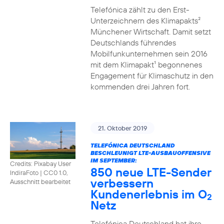
Telefónica zählt zu den Erst-
Unterzeichnern des Klimapakts²
Münchener Wirtschaft. Damit setzt
Deutschlands führendes
Mobilfunkunternehmen sein 2016
mit dem Klimapakt¹ begonnenes
Engagement für Klimaschutz in den
kommenden drei Jahren fort.
21. Oktober 2019
TELEFÓNICA DEUTSCHLAND
BESCHLEUNIGT LTE-AUSBAUOFFENSIVE
IM SEPTEMBER:
Credits: Pixabay User
850 neue LTE-Sender
IndiraFoto
|
CC0 1.0,
verbessern
Ausschnitt bearbeitet
Kundenerlebnis im O
2
Netz
Telefónica Deutschland hat ihre