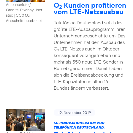
O
Kunden profitieren
Antennenfoto /
2
vom LTE-Netzausbau
Credits: Pixabay User
stux
|
CC0 1.0,
Ausschnitt bearbeitet
Telefónica Deutschland setzt das
größte LTE-Ausbauprogramm ihrer
Unternehmensgeschichte um. Das
Unternehmen hat den Ausbau des
O
LTE-Netzes auch im Oktober
2
konsequent vorangetrieben und
mehr als 550 neue LTE-Sender in
Betrieb genommen. Damit haben
sich die Breitbandabdeckung und
LTE-Kapazitäten in allen 16
Bundesländern verbessert.
12. November 2019
5G INNOVATIONSRAUM VON
TELEFÓNICA DEUTSCHLAND: