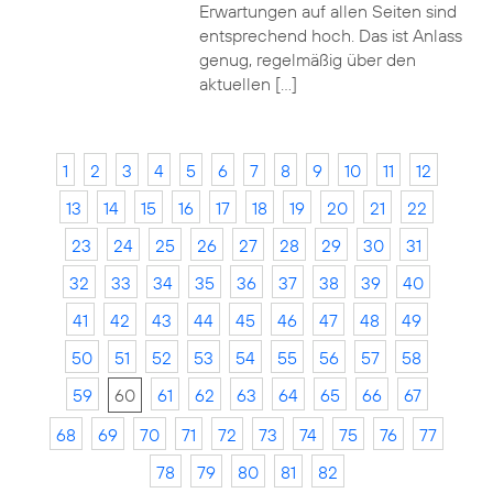
Erwartungen auf allen Seiten sind
entsprechend hoch. Das ist Anlass
genug, regelmäßig über den
aktuellen […]
1
2
3
4
5
6
7
8
9
10
11
12
13
14
15
16
17
18
19
20
21
22
23
24
25
26
27
28
29
30
31
32
33
34
35
36
37
38
39
40
41
42
43
44
45
46
47
48
49
50
51
52
53
54
55
56
57
58
59
60
61
62
63
64
65
66
67
68
69
70
71
72
73
74
75
76
77
78
79
80
81
82