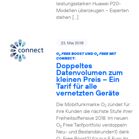
leistungsstarken Huawei P20-
Modellen überzeugen – Experten
stehen […]
23. Mai 2018
O
FREE BOOST UND O
FREE MIT
2
2
CONNECT:
Doppeltes
Datenvolumen zum
kleinen Preis – Ein
Tarif für alle
vernetzten Geräte
Die Mobilfunkmarke O
zündet für
2
ihre Kunden die nächste Stufe ihrer
Freiheitsoffensive 2018. Im neuen
O
Free Tarifportfolio verdoppeln
2
Neu- und Bestandskunden1) dank
O
Free Boost2) für nur 5 Euro ihr