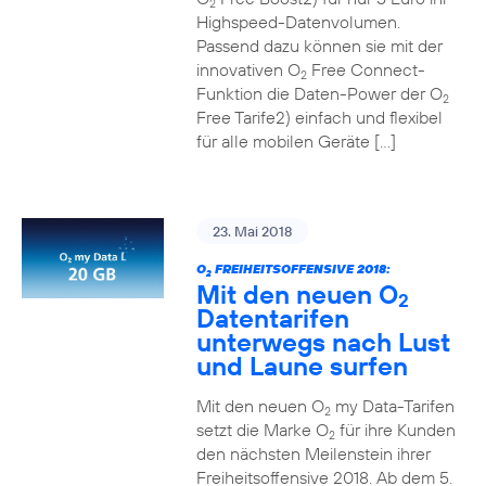
2
Highspeed-Datenvolumen.
Passend dazu können sie mit der
innovativen O
Free Connect-
2
Funktion die Daten-Power der O
2
Free Tarife2) einfach und flexibel
für alle mobilen Geräte […]
23. Mai 2018
O
FREIHEITSOFFENSIVE 2018:
2
Mit den neuen O
2
Datentarifen
unterwegs nach Lust
und Laune surfen
Mit den neuen O
my Data-Tarifen
2
setzt die Marke O
für ihre Kunden
2
den nächsten Meilenstein ihrer
Freiheitsoffensive 2018. Ab dem 5.