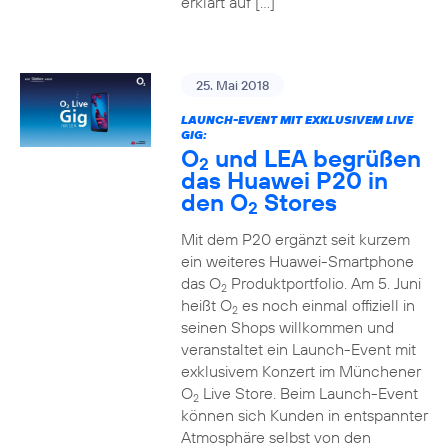
erklärt auf […]
25. Mai 2018
LAUNCH-EVENT MIT EXKLUSIVEM LIVE
GIG:
O
und LEA begrüßen
2
das Huawei P20 in
den O
Stores
2
Mit dem P20 ergänzt seit kurzem
ein weiteres Huawei-Smartphone
das O
Produktportfolio. Am 5. Juni
2
heißt O
es noch einmal offiziell in
2
seinen Shops willkommen und
veranstaltet ein Launch-Event mit
exklusivem Konzert im Münchener
O
Live Store. Beim Launch-Event
2
können sich Kunden in entspannter
Atmosphäre selbst von den