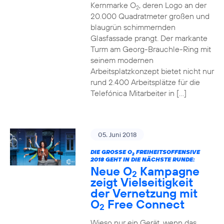
Kernmarke O
, deren Logo an der
2
20.000 Quadratmeter großen und
blaugrün schimmernden
Glasfassade prangt. Der markante
Turm am Georg-Brauchle-Ring mit
seinem modernen
Arbeitsplatzkonzept bietet nicht nur
rund 2.400 Arbeitsplätze für die
Telefónica Mitarbeiter in […]
05. Juni 2018
DIE GROSSE O
FREIHEITSOFFENSIVE
2
2018 GEHT IN DIE NÄCHSTE RUNDE:
Neue O
Kampagne
2
zeigt Vielseitigkeit
der Vernetzung mit
O
Free Connect
2
Wieso nur ein Gerät, wenn das