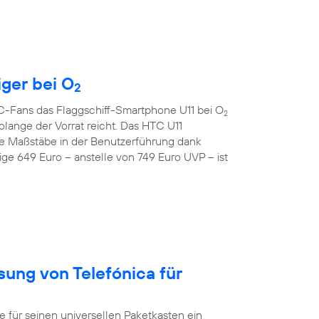
iger bei O
2
TC-Fans das Flaggschiff-Smartphone U11 bei O
2
lange der Vorrat reicht. Das HTC U11
e Maßstäbe in der Benutzerführung dank
ge 649 Euro – anstelle von 749 Euro UVP – ist
sung von Telefónica für
ür seinen universellen Paketkasten ein