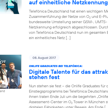
auf einheitliche Netzkennung
Telefónica Deutschland hat einen wichtigen Me
Zusammenführung der Netze von O
und E-Plu
2
bundesweite Umstellung seiner GSM-, UMTS- u
Netzkennung erfolgreich abgeschlossen. Durc
von Telefónica Deutschland nun im gesamten 
ein einheitliches Netz […]
08. August 2017
ONLIFE GRADUATES BEI TELEFÓNICA:
Digitale Talente für das attr
stehen fest
Nun stehen sie fest – die Onlife Graduates für 
Einstiegsprogramms bei Telefónica Deutschlan
land
ihnen traten Ende Juli um die begehrten „Onli
Assessment-Center im O
Tower in München st
2
digitalen Fähigkeiten unter Beweis. Am Ende […