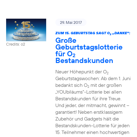
29. Mai 2017
ZUM 15. GEBURTSTAG SAGT O
„DANKE“:
2
Große
Credits: o2
Geburtstagslotterie
für O
2
Bestandskunden
Neuer Höhepunkt der O
2
Geburtstagswochen: Ab dem 1. Juni
bedankt sich O
mit der großen
2
„YOUbiläums“-Lotterie bei allen
Bestandskunden für ihre Treue.
Und jeder, der mitmacht, gewinnt –
garantiert! Neben erstklassigem
Zubehör und Gadgets hält die
Bestandskunden-Lotterie für jeden
15. Teilnehmer einen hochwertigen