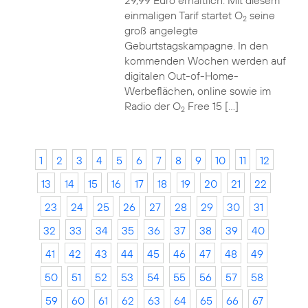
29,99 Euro erhältlich. Mit diesem
einmaligen Tarif startet O
seine
2
groß angelegte
Geburtstagskampagne. In den
kommenden Wochen werden auf
digitalen Out-of-Home-
Werbeflächen, online sowie im
Radio der O
Free 15 […]
2
1
2
3
4
5
6
7
8
9
10
11
12
13
14
15
16
17
18
19
20
21
22
23
24
25
26
27
28
29
30
31
32
33
34
35
36
37
38
39
40
41
42
43
44
45
46
47
48
49
50
51
52
53
54
55
56
57
58
59
60
61
62
63
64
65
66
67