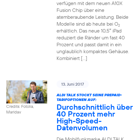
verfügen mit dem neuen A10X
Fusion Chip über eine
atemberaubende Leistung. Beide
Modelle sind ab heute bei O
2
erhältlich. Das neue 10,5″ iPad
reduziert die Ränder um fast 40
Prozent und passt damit in ein
unglaublich kompaktes Gehäuse.
Kombiniert […]
13. Juni 2017
ALDI TALK STOCKT SEINE PREPAID-
TARIFOPTIONEN AUF:
Durchschnittlich über
Credits: Fotolia,
40 Prozent mehr
Maridav
High-Speed-
Datenvolumen
Die Mobilfunkmarke ALDI TALK