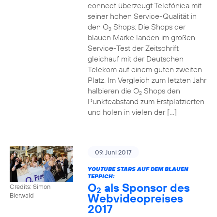
connect überzeugt Telefónica mit
seiner hohen Service-Qualität in
den O
Shops: Die Shops der
2
blauen Marke landen im großen
Service-Test der Zeitschrift
gleichauf mit der Deutschen
Telekom auf einem guten zweiten
Platz. Im Vergleich zum letzten Jahr
halbieren die O
Shops den
2
Punkteabstand zum Erstplatzierten
und holen in vielen der […]
09. Juni 2017
YOUTUBE STARS AUF DEM BLAUEN
TEPPICH:
O
als Sponsor des
Credits: Simon
2
Webvideopreises
Bierwald
2017