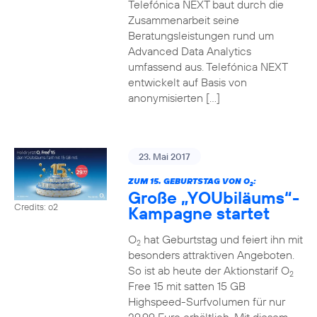
Telefónica NEXT baut durch die
Zusammenarbeit seine
Beratungsleistungen rund um
Advanced Data Analytics
umfassend aus. Telefónica NEXT
entwickelt auf Basis von
anonymisierten […]
23. Mai 2017
ZUM 15. GEBURTSTAG VON O
:
2
Große „YOUbiläums“-
Credits: o2
Kampagne startet
O
hat Geburtstag und feiert ihn mit
2
besonders attraktiven Angeboten.
So ist ab heute der Aktionstarif O
2
Free 15 mit satten 15 GB
Highspeed-Surfvolumen für nur