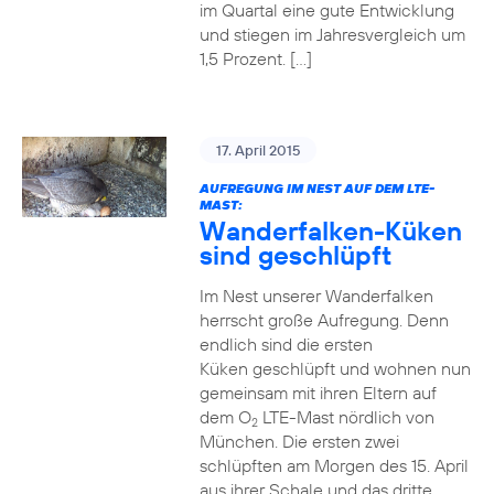
im Quartal eine gute Entwicklung
und stiegen im Jahresvergleich um
1,5 Prozent. […]
17. April 2015
AUFREGUNG IM NEST AUF DEM LTE-
MAST:
Wanderfalken-Küken
sind geschlüpft
Im Nest unserer Wanderfalken
herrscht große Aufregung. Denn
endlich sind die ersten
Küken geschlüpft und wohnen nun
gemeinsam mit ihren Eltern auf
dem O
LTE-Mast nördlich von
2
München. Die ersten zwei
schlüpften am Morgen des 15. April
aus ihrer Schale und das dritte