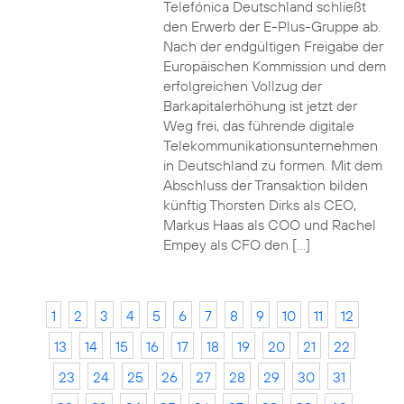
Telefónica Deutschland schließt
den Erwerb der E-Plus-Gruppe ab.
Nach der endgültigen Freigabe der
Europäischen Kommission und dem
erfolgreichen Vollzug der
Barkapitalerhöhung ist jetzt der
Weg frei, das führende digitale
Telekommunikationsunternehmen
in Deutschland zu formen. Mit dem
Abschluss der Transaktion bilden
künftig Thorsten Dirks als CEO,
Markus Haas als COO und Rachel
Empey als CFO den […]
1
2
3
4
5
6
7
8
9
10
11
12
13
14
15
16
17
18
19
20
21
22
23
24
25
26
27
28
29
30
31