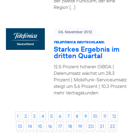
der zweite Funkturm, der eine
Region […]
06. November 2012
TELEFÓNICA DEUTSCHLAND:
Starkes Ergebnis im
dritten Quartal
12,5 Prozent höherer OIBDA |
Datenumsatz wächst um 28,3
Prozent | Mobilfunk-Serviceumsatz
steigt um 5,6 Prozent | 10,3 Prozent
mehr Vertragskunden
1
2
3
4
5
6
7
8
9
10
11
12
13
14
15
16
17
18
19
20
21
22