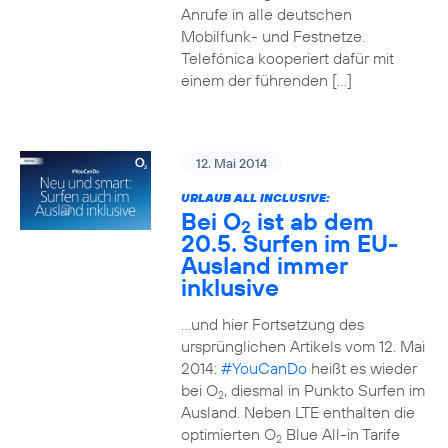
Anrufe in alle deutschen
Mobilfunk- und Festnetze.
Telefónica kooperiert dafür mit
einem der führenden […]
12. Mai 2014
URLAUB ALL INCLUSIVE:
Bei O
ist ab dem
2
20.5. Surfen im EU-
Ausland immer
inklusive
…und hier Fortsetzung des
ursprünglichen Artikels vom 12. Mai
2014:
#YouCanDo
heißt es wieder
bei O
, diesmal in Punkto Surfen im
2
Ausland. Neben LTE enthalten die
optimierten O
Blue All-in Tarife
2