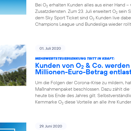
Bei O
erhalten Kunden alles aus einer Hand – v
2
Zusatzdiensten. Zum 23. Juli erweitert O
sein S
2
dem Sky Sport Ticket sind O
Kunden live dabe
2
Champions League und Bundesliga wieder rollt
01. Juli 2020
MEHRWERTSTEUERSENKUNG TRITT IN KRAFT:
Kunden von O
& Co. werden 
2
Millionen-Euro-Betrag entlas
Um die Folgen der Corona-Krise zu mildern, ha
Maßnahmenpaket beschlossen. Dazu zählt die 
heute bis Ende des Jahres gilt. Selbstverständli
Kernmarke O
diese Vorteile an alle ihre Kunden
2
29. Juni 2020