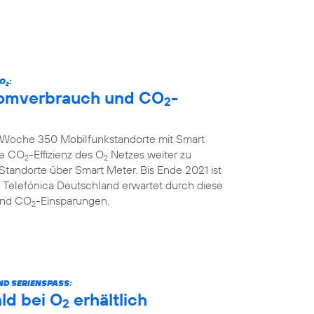
 O
:
2
tromverbrauch und CO
-
2
ro Woche 350 Mobilfunkstandorte mit Smart
ie CO
-Effizienz des O
Netzes weiter zu
2
2
 Standorte über Smart Meter. Bis Ende 2021 ist
 Telefónica Deutschland erwartet durch diese
und CO
-Einsparungen.
2
ND SERIENSPASS:
ld bei O
erhältlich
2