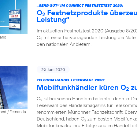
„SEHR GUT“ IM CONNECT FESTNETZTEST 2020:
O
Festnetzprodukte überzeu
2
Leistung“
Im aktuellen Festnetztest 2020 (Ausgabe 8/202
O
mit einer hervorragenden Leistung die Note 
land
2
den nationalen Anbietern.
29. Juni 2020
TELECOM HANDEL LESERWAHL 2020:
Mobilfunkhändler küren O
z
2
O
ist bei seinen Händlern beliebter denn je. D
2
Leserwahl des Handelsmagazins für Telekommun
renommierten Münchner Fachzeitschrift, über
land / Fernanda
Deutschland, haben O
zum besten Mobilfunkanb
2
Mobilfunkmarke ihre Erfolgsserie im Handel fort