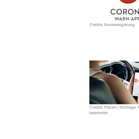
Credits: Bundesregierung
Credits: Placeit
|
Montage, A
bearbeitet