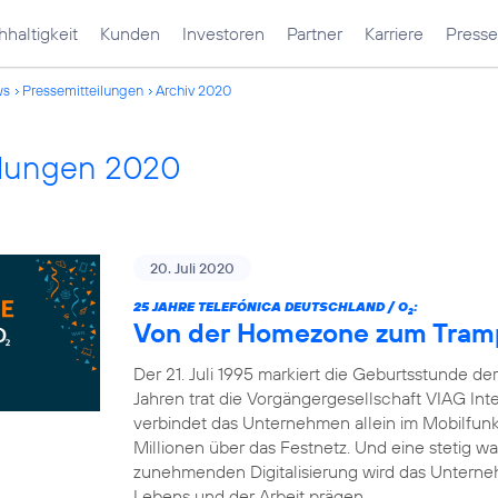
haltigkeit
Kunden
Investoren
Partner
Karriere
Presse
ws
Pressemitteilungen
Archiv 2020
ilungen 2020
20. Juli 2020
25 JAHRE TELEFÓNICA DEUTSCHLAND / O
:
2
Von der Homezone zum Trampo
Der 21. Juli 1995 markiert die Geburtsstunde d
Jahren trat die Vorgängergesellschaft VIAG Int
verbindet das Unternehmen allein im Mobilfun
Millionen über das Festnetz. Und eine stetig 
zunehmenden Digitalisierung wird das Unterneh
Lebens und der Arbeit prägen.