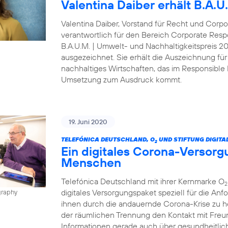
Valentina Daiber erhält B.A.
Valentina Daiber, Vorstand für Recht und Corpo
verantwortlich für den Bereich Corporate Resp
B.A.U.M. | Umwelt- und Nachhaltigkeitspreis 
ausgezeichnet. Sie erhält die Auszeichnung für
nachhaltiges Wirtschaften, das im Responsibl
Umsetzung zum Ausdruck kommt.
19. Juni 2020
TELEFÓNICA DEUTSCHLAND, O
UND STIFTUNG DIGITA
2
Ein digitales Corona-Versorg
Menschen
Telefónica Deutschland mit ihrer Kernmarke O
2
digitales Versorgungspaket speziell für die A
graphy
ihnen durch die andauernde Corona-Krise zu h
der räumlichen Trennung den Kontakt mit Freun
Informationen gerade auch über gesundheitlic