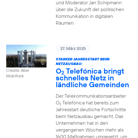
und Moderator Jan Schipmann
über die Zukunft der politischen
Kommunikation in digitalen
Räumen.
27. März 2025
STARKER JAHRESSTART BEIM
NETZAUSBAU:
O
Telefónica bringt
Credits: Abel
2
schnelles Netz in
Mobilfunk
ländliche Gemeinden
Der Telekommunikationsanbieter
O
Telefónica hat bereits zum
2
Jahresstart deutliche Fortschritte
beim Netzausbau gemacht. Das
Unternehmen hat in den
vergangenen Wochen mehr als
1600 Maßnahmen umgesetzt, um