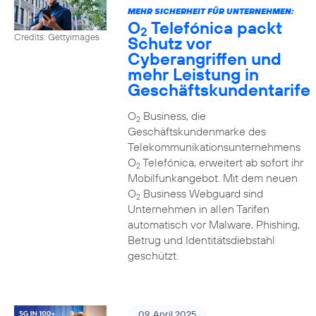
MEHR SICHERHEIT FÜR UNTERNEHMEN:
O
Telefónica packt
2
Credits: Gettyimages
Schutz vor
Cyberangriffen und
mehr Leistung in
Geschäftskundentarife
O
Business, die
2
Geschäftskundenmarke des
Telekommunikationsunternehmens
O
Telefónica, erweitert ab sofort ihr
2
Mobilfunkangebot. Mit dem neuen
O
Business Webguard sind
2
Unternehmen in allen Tarifen
automatisch vor Malware, Phishing,
Betrug und Identitätsdiebstahl
geschützt.
09. April 2025