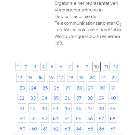
Ergebnis einer repräsentativen
Verbraucherumfrage in
Deutschland, die der
Telekommunikationsanbieter O
2
Telefónica anlässlich des Mobile
World Congress 2025 erheben
ließ.
1
2
3
4
5
6
7
8
9
10
11
12
13
14
15
16
17
18
19
20
21
22
23
24
25
26
27
28
29
30
31
32
33
34
35
36
37
38
39
40
41
42
43
44
45
46
47
48
49
50
51
52
53
54
55
56
57
58
59
60
61
62
63
64
65
66
67