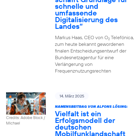
schnelle und
umfassende
Digitalisierung des
Landes“
Markus Haas, CEO von O
Telefónica,
2
zum heute bekannt gewordenen
finalen Entscheidungsentwurf der
Bundesnetzagentur für eine
Verlängerung von
Frequenznutzungsrechten
14. März 2025
NAMENSBEITRAG VON ALFONS LÖSING:
Vielfalt ist ein
Credits: Adobe Stock /
Erfolgsmodell der
Michael
deutschen
Mobilfunklandschaft