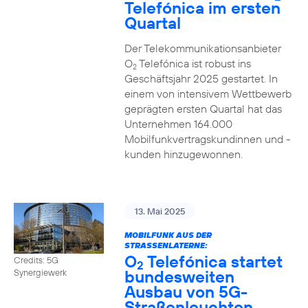
Telefónica im ersten
Quartal
Der Telekommunikationsanbieter
O
Telefónica ist robust ins
2
Geschäftsjahr 2025 gestartet. In
einem von intensivem Wettbewerb
geprägten ersten Quartal hat das
Unternehmen 164.000
Mobilfunkvertragskundinnen und -
kunden hinzugewonnen.
13. Mai 2025
MOBILFUNK AUS DER
STRASSENLATERNE:
O
Telefónica startet
Credits: 5G
2
bundesweiten
Synergiewerk
Ausbau von 5G-
Straßenleuchten