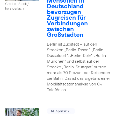
Menschen in
Credits: iStock /
Deutschland
horstgerlach
bevorzugen
Zugreisen für
Verbindungen
zwischen
Großstädten
Berlin ist Zugstadt – auf den
Strecken „Berlin-Essen”, „Berlin-
Düsseldorf”, „Berlin-Köln”, „Berlin-
München” und selbst auf der
Strecke „Berlin-Stuttgart“ nutzen
mehr als 70 Prozent der Reisenden
die Bahn. Das ist das Ergebnis einer
Mobilitätsdatenanalyse von O
2
Telefónica.
14. April 2025