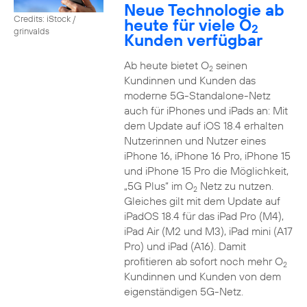
Neue Technologie ab
Credits: iStock /
heute für viele O
2
grinvalds
Kunden verfügbar
Ab heute bietet O
seinen
2
Kundinnen und Kunden das
moderne 5G-Standalone-Netz
auch für iPhones und iPads an: Mit
dem Update auf iOS 18.4 erhalten
Nutzerinnen und Nutzer eines
iPhone 16, iPhone 16 Pro, iPhone 15
und iPhone 15 Pro die Möglichkeit,
„5G Plus“ im O
Netz zu nutzen.
2
Gleiches gilt mit dem Update auf
iPadOS 18.4 für das iPad Pro (M4),
iPad Air (M2 und M3), iPad mini (A17
Pro) und iPad (A16). Damit
profitieren ab sofort noch mehr O
2
Kundinnen und Kunden von dem
eigenständigen 5G-Netz.