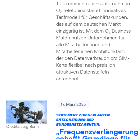
Telekommunikationsunternehmen
O
Telefónica startet innovatives
2
Tarifmodell für Geschäftskunden,
das auf dem deutschen Markt
einzigartig ist. Mit dem O
Business
2
Match nutzen Unternehmen für
alle Mitarbeiterinnen und
Mitarbeiter einen Mobilfunktarif,
der den Datenverbrauch pro SIM-
Karte flexibel nach preislich
attraktiven Datenstaffeln
abrechnet.
17. März 2025
STATEMENT ZUR GEPLANTEN
ENTSCHEIDUNG DER
BUNDESNETZAGENTUR:
Credits: Jörg Borm
„Frequenzverlängerung
schafft Grundlage für