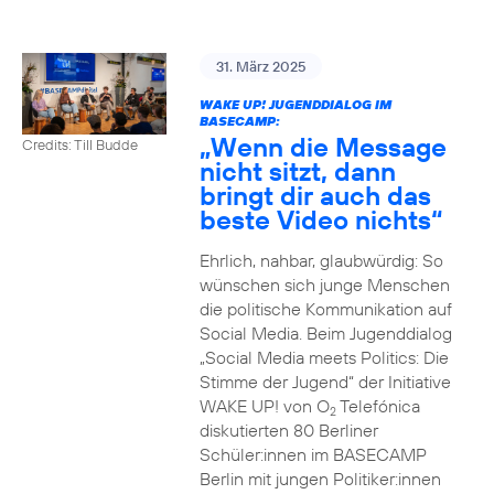
31. März 2025
WAKE UP! JUGENDDIALOG IM
BASECAMP:
„Wenn die Message
Credits: Till Budde
nicht sitzt, dann
bringt dir auch das
beste Video nichts“
Ehrlich, nahbar, glaubwürdig: So
wünschen sich junge Menschen
die politische Kommunikation auf
Social Media. Beim Jugenddialog
„Social Media meets Politics: Die
Stimme der Jugend“ der Initiative
WAKE UP! von O
Telefónica
2
diskutierten 80 Berliner
Schüler:innen im BASECAMP
Berlin mit jungen Politiker:innen