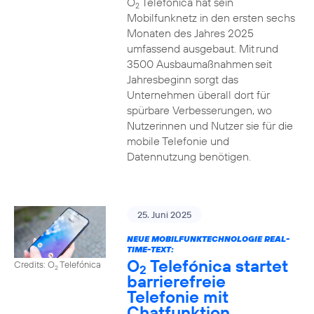
O
Telefónica hat sein
2
Mobilfunknetz in den ersten sechs
Monaten des Jahres 2025
umfassend ausgebaut. Mit rund
3500 Ausbaumaßnahmen seit
Jahresbeginn sorgt das
Unternehmen überall dort für
spürbare Verbesserungen, wo
Nutzerinnen und Nutzer sie für die
mobile Telefonie und
Datennutzung benötigen.
25. Juni 2025
NEUE MOBILFUNKTECHNOLOGIE REAL-
TIME-TEXT:
O
Telefónica startet
Credits: O
Telefónica
2
2
barrierefreie
Telefonie mit
Chatfunktion