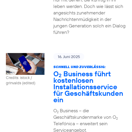
leben werden. Doch wie lässt sich
angesichts zunehmender
Nachrichtenmüdigkeit in der
jungen Generation solch ein Dialog
führen?
16. Juni 2025
SCHNELL UND ZUVERLÄSSIG:
O
Business führt
2
Credits: istock /
kostenlosen
grinvalds (edited)
Installationsservice
für Geschäftskunden
ein
O
Business – die
2
Geschäftskundenmarke von O
2
Telefónica – erweitert sein
Serviceangebot.