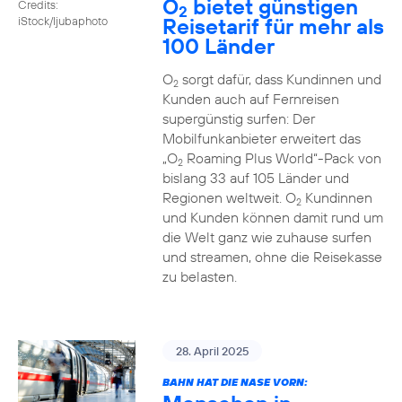
O
bietet günstigen
Credits:
2
Reisetarif für mehr als
iStock/ljubaphoto
100 Länder
O
sorgt dafür, dass Kundinnen und
2
Kunden auch auf Fernreisen
supergünstig surfen: Der
Mobilfunkanbieter erweitert das
„O
Roaming Plus World“-Pack von
2
bislang 33 auf 105 Länder und
Regionen weltweit. O
Kundinnen
2
und Kunden können damit rund um
die Welt ganz wie zuhause surfen
und streamen, ohne die Reisekasse
zu belasten.
28. April 2025
BAHN HAT DIE NASE VORN: