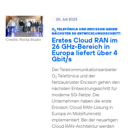
20. Juli 2023
O
TELEFÓNICA UND ERICSSON GEHEN
2
NÄCHSTEN 5G ENTWICKLUNGSSCHRITT:
Erstes Cloud RAN im
Credits: Rocka Studio
26 GHz-Bereich in
Europa liefert über 4
Gbit/s
Der Telekommunikationsanbieter
O
Telefónica und der
2
Netzausrüster Ericsson gehen den
nächsten Entwicklungsschritt für
moderne 5G-Netze: Die
Unternehmen haben die erste
Ericsson Cloud RAN-Lösung in
Europa im Mobilfunknetz
implementiert. Bei der neuartigen
Cloud RAN-Architektur werden