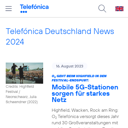
Telefónica Deutschland News
2024
16. August 2023
O
GEHT BEIM HIGHFIELD IN DEN
2
FESTIVAL-ENDSPURT:
Mobile 5G-Stationen
Credits: Highfield
sorgen für starkes
Festival /
Neonschwarz, Julia
Netz
Schwendner (2022)
Highfield, Wacken, Rock am Ring:
O
Telefónica versorgt dieses Jahr
2
rund 30 Großveranstaltungen mit