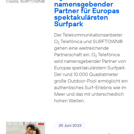
Credits: SURFTOWN®
namensgebender
Partner für Europas
spektakulärsten
Surfpark
Der Telekommunikationsanbieter
O
Telefónica und SURFTOWN®
2
gehen eine weitreichende
Partnerschaft ein: O
Telefónica
2
wird namensgebender Partner von
Europas spektakulärstem Surfpark.
Der rund 10.000 Quadratmeter
große Outdoor-Pool ermöglicht ein
authentisches Surf-Erlebnis wie im
Meer und das mit unterschiedlich
hohen Wellen.
29. Juni 2023