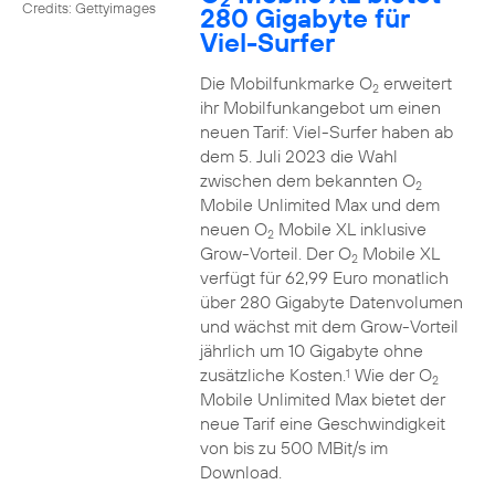
Credits: Gettyimages
280 Gigabyte für
Viel-Surfer
Die Mobilfunkmarke O
erweitert
2
ihr Mobilfunkangebot um einen
neuen Tarif: Viel-Surfer haben ab
dem 5. Juli 2023 die Wahl
zwischen dem bekannten O
2
Mobile Unlimited Max und dem
neuen O
Mobile XL inklusive
2
Grow-Vorteil. Der O
Mobile XL
2
verfügt für 62,99 Euro monatlich
über 280 Gigabyte Datenvolumen
und wächst mit dem Grow-Vorteil
jährlich um 10 Gigabyte ohne
zusätzliche Kosten.
Wie der O
1
2
Mobile Unlimited Max bietet der
neue Tarif eine Geschwindigkeit
von bis zu 500 MBit/s im
Download.