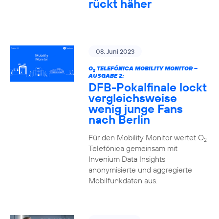
rückt häher
08. Juni 2023
O
TELEFÓNICA MOBILITY MONITOR –
2
AUSGABE 2:
DFB-Pokalfinale lockt
vergleichsweise
wenig junge Fans
nach Berlin
Für den Mobility Monitor wertet O
2
Telefónica gemeinsam mit
Invenium Data Insights
anonymisierte und aggregierte
Mobilfunkdaten aus.