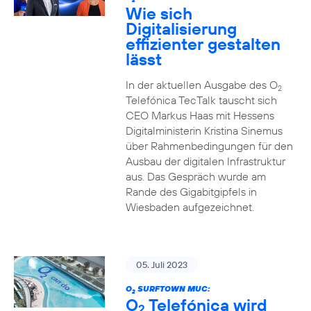
2
Wie sich
Digitalisierung
effizienter gestalten
lässt
In der aktuellen Ausgabe des O
2
Telefónica TecTalk tauscht sich
CEO Markus Haas mit Hessens
Digitalministerin Kristina Sinemus
über Rahmenbedingungen für den
Ausbau der digitalen Infrastruktur
aus. Das Gespräch wurde am
Rande des Gigabitgipfels in
Wiesbaden aufgezeichnet.
05. Juli 2023
O
SURFTOWN MUC:
2
O
Telefónica wird
2