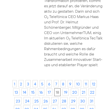
Transformation profitieren, kommt
es jetzt darauf an, die Veränderung
aktiv zu gestalten. Darin sind sich
O
Telefónica CEO Markus Haas
2
und Prof. Dr. Helmut
Schönenberger, Mitgründer und
CEO von UnternehmerTUM, einig.
Im aktuellen O
Telefónica TecTalk
2
diskutieren sie, welche
Rahmenbedingungen es dafür
braucht und welche Rolle die
Zusammenarbeit innovativer Start-
ups und etablierter Player spielt.
1
2
3
4
5
6
7
8
9
10
11
12
13
14
15
16
17
18
19
20
21
22
23
24
25
26
27
28
29
30
31