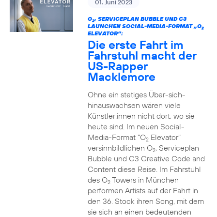
01. Juni 2023
O
, SERVICEPLAN BUBBLE UND C3
2
LAUNCHEN SOCIAL-MEDIA-FORMAT „O
2
ELEVATOR“:
Die erste Fahrt im
Fahrstuhl macht der
US-Rapper
Macklemore
Ohne ein stetiges Über-sich-
hinauswachsen wären viele
Künstler:innen nicht dort, wo sie
heute sind. Im neuen Social-
Media-Format "O
Elevator"
2
versinnbildlichen O
, Serviceplan
2
Bubble und C3 Creative Code and
Content diese Reise. Im Fahrstuhl
des O
Towers in München
2
performen Artists auf der Fahrt in
den 36. Stock ihren Song, mit dem
sie sich an einen bedeutenden