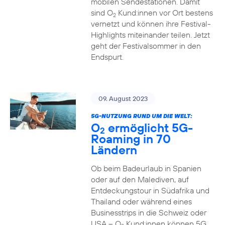
mobilen Sendestationen. Damit
sind O
Kund:innen vor Ort bestens
2
vernetzt und können ihre Festival-
Highlights miteinander teilen. Jetzt
geht der Festivalsommer in den
Endspurt.
09. August 2023
5G-NUTZUNG RUND UM DIE WELT:
O
ermöglicht 5G-
2
Roaming in 70
Ländern
Ob beim Badeurlaub in Spanien
oder auf den Malediven, auf
Entdeckungstour in Südafrika und
Thailand oder während eines
Businesstrips in die Schweiz oder
USA – O
Kund:innen können 5G