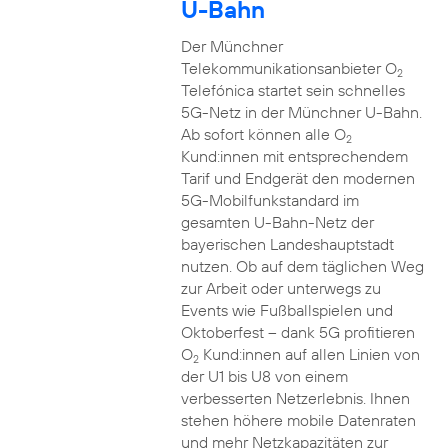
U-Bahn
Der Münchner
Telekommunikationsanbieter O
2
Telefónica startet sein schnelles
5G-Netz in der Münchner U-Bahn.
Ab sofort können alle O
2
Kund:innen mit entsprechendem
Tarif und Endgerät den modernen
5G-Mobilfunkstandard im
gesamten U-Bahn-Netz der
bayerischen Landeshauptstadt
nutzen. Ob auf dem täglichen Weg
zur Arbeit oder unterwegs zu
Events wie Fußballspielen und
Oktoberfest – dank 5G profitieren
O
Kund:innen auf allen Linien von
2
der U1 bis U8 von einem
verbesserten Netzerlebnis. Ihnen
stehen höhere mobile Datenraten
und mehr Netzkapazitäten zur