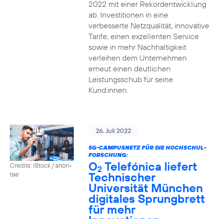
2022 mit einer Rekordentwicklung
ab. Investitionen in eine
verbesserte Netzqualität, innovative
Tarife, einen exzellenten Service
sowie in mehr Nachhaltigkeit
verleihen dem Unternehmen
erneut einen deutlichen
Leistungsschub für seine
Kund:innen.
26. Juli 2022
5G-CAMPUSNETZ FÜR DIE HOCHSCHUL-
FORSCHUNG:
O
Telefónica liefert
Credits: iStock / anon-
2
Technischer
tae
Universität München
digitales Sprungbrett
für mehr