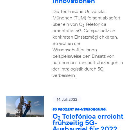
Innovationen
Die Technische Universität
München (TUM) forscht ab sofort
über ein von O
Telefónica
2
errichtetes 5G-Campusnetz an
konkreten Einsatzmöglichkeiten.
So wollen die
Wissenschaftler:innen
beispielsweise den Einsatz von
autonomen Transportfahrzeugen in
der Intralogistik durch 5G
verbessern.
14. Juli 2022
50 PROZENT 5G-VERSORGUNG:
O
Telefónica erreicht
2
frühzeitig 5G-
Ausbauziel für 2022