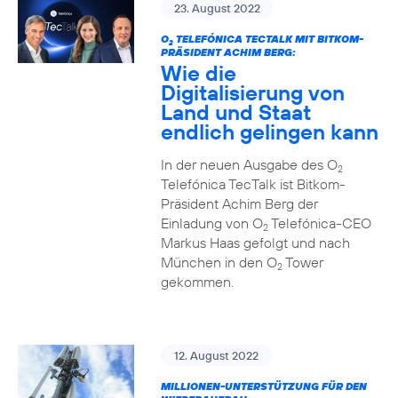
23. August 2022
O
TELEFÓNICA TECTALK MIT BITKOM-
2
PRÄSIDENT ACHIM BERG:
Wie die
Digitalisierung von
Land und Staat
endlich gelingen kann
In der neuen Ausgabe des O
2
Telefónica TecTalk ist Bitkom-
Präsident Achim Berg der
Einladung von O
Telefónica-CEO
2
Markus Haas gefolgt und nach
München in den O
Tower
2
gekommen.
12. August 2022
MILLIONEN-UNTERSTÜTZUNG FÜR DEN