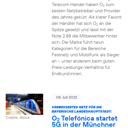
Telecom Handel haben O
zum
2
besten Netzbetreiber und Provider
des Jahres gekürt. Als klarer Favorit
der Händler hat sich O
an die
2
Spitze gesetzt und lässt mit der
Note 2,88 die Mitbewerber hinter
sich. Die Marke führt neun
Kategorien für die Bereiche
Festnetz und Mobilfunk als Sieger
an – unter anderem beim guten
Preis-Leistungs-Verhältnis für
Endkund:innen.
08. Juli 2022
VERBESSERTES NETZ FÜR DIE
BAYERISCHE LANDESHAUPTSTADT:
O
Telefónica startet
Credits: iStock
2
5G in der Münchner