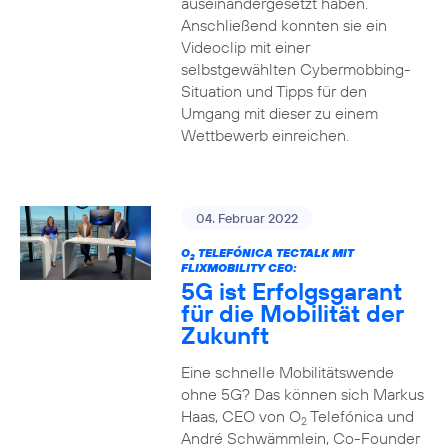
auseinandergesetzt haben.
Anschließend konnten sie ein
Videoclip mit einer
selbstgewählten Cybermobbing-
Situation und Tipps für den
Umgang mit dieser zu einem
Wettbewerb einreichen.
04. Februar 2022
O
TELEFÓNICA TECTALK MIT
2
FLIXMOBILITY CEO:
5G ist Erfolgsgarant
für die Mobilität der
Zukunft
Eine schnelle Mobilitätswende
ohne 5G? Das können sich Markus
Haas, CEO von O
Telefónica und
2
André Schwämmlein, Co-Founder