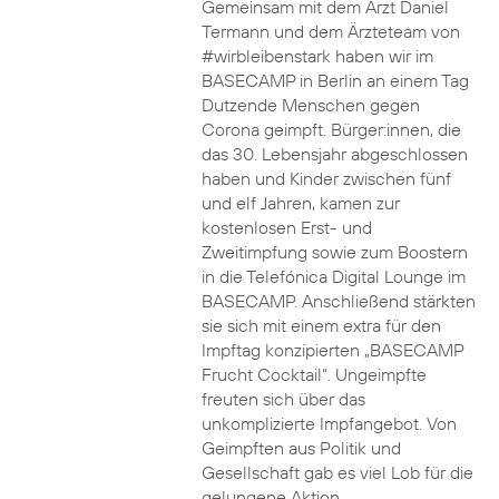
Gemeinsam mit dem Arzt Daniel
Termann und dem Ärzteteam von
#wirbleibenstark haben wir im
BASECAMP in Berlin an einem Tag
Dutzende Menschen gegen
Corona geimpft. Bürger:innen, die
das 30. Lebensjahr abgeschlossen
haben und Kinder zwischen fünf
und elf Jahren, kamen zur
kostenlosen Erst- und
Zweitimpfung sowie zum Boostern
in die Telefónica Digital Lounge im
BASECAMP. Anschließend stärkten
sie sich mit einem extra für den
Impftag konzipierten „BASECAMP
Frucht Cocktail“. Ungeimpfte
freuten sich über das
unkomplizierte Impfangebot. Von
Geimpften aus Politik und
Gesellschaft gab es viel Lob für die
gelungene Aktion.