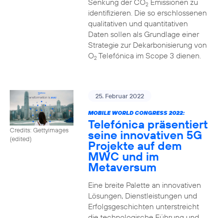
Senkung der CO
Emissionen zu
2
identifizieren. Die so erschlossenen
qualitativen und quantitativen
Daten sollen als Grundlage einer
Strategie zur Dekarbonisierung von
O
Telefónica im Scope 3 dienen.
2
25. Februar 2022
MOBILE WORLD CONGRESS 2022:
Telefónica präsentiert
Credits: Gettyimages
seine innovativen 5G
(edited)
Projekte auf dem
MWC und im
Metaversum
Eine breite Palette an innovativen
Lösungen, Dienstleistungen und
Erfolgsgeschichten unterstreicht
die technologische Führung und