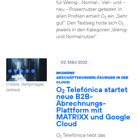
für Wenig-, Normal-, Viel- und –
neu - Powernutzer getestet. In
allen Profilen erhielt O
ein „Sehr
2
gut“. Den Testsieg holte sich O
2
jeweils in den Kategorien „Wenig-
und Normalnutzer“.
02. März 2022
MODERNE
GESCHÄFTSKUNDENLÖSUNGEN IN DER
CLOUD:
Credits: Gettyimages
O
Telefónica startet
(edited)
2
neue B2B-
Abrechnungs-
Plattform mit
MATRIXX und Google
Cloud
O
Telefónica hebt das
2