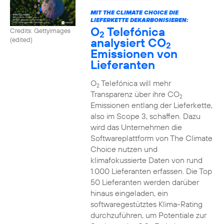
MIT THE CLIMATE CHOICE DIE
LIEFERKETTE DEKARBONISIEREN:
O
Telefónica
Credits: Gettyimages
2
analysiert CO
(edited)
2
Emissionen von
Lieferanten
O
Telefónica will mehr
2
Transparenz über ihre CO
2
Emissionen entlang der Lieferkette,
also im Scope 3, schaffen. Dazu
wird das Unternehmen die
Softwareplattform von The Climate
Choice nutzen und
klimafokussierte Daten von rund
1.000 Lieferanten erfassen. Die Top
50 Lieferanten werden darüber
hinaus eingeladen, ein
softwaregestütztes Klima-Rating
durchzuführen, um Potentiale zur