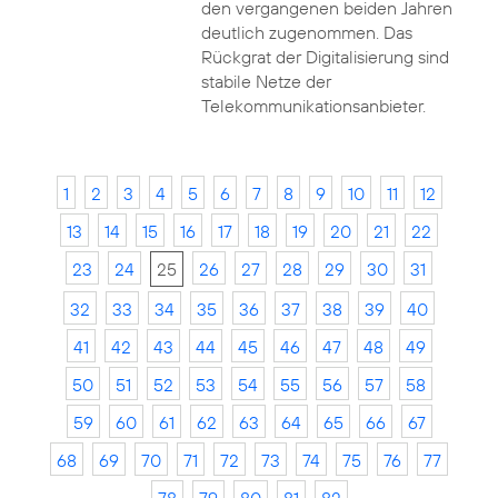
den vergangenen beiden Jahren
deutlich zugenommen. Das
Rückgrat der Digitalisierung sind
stabile Netze der
Telekommunikationsanbieter.
1
2
3
4
5
6
7
8
9
10
11
12
13
14
15
16
17
18
19
20
21
22
23
24
25
26
27
28
29
30
31
32
33
34
35
36
37
38
39
40
41
42
43
44
45
46
47
48
49
50
51
52
53
54
55
56
57
58
59
60
61
62
63
64
65
66
67
68
69
70
71
72
73
74
75
76
77