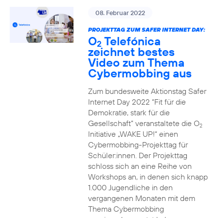
08. Februar 2022
PROJEKTTAG ZUM SAFER INTERNET DAY:
O
Telefónica
2
zeichnet bestes
Video zum Thema
Cybermobbing aus
Zum bundesweite Aktionstag Safer
Internet Day 2022 “Fit für die
Demokratie, stark für die
Gesellschaft” veranstaltete die O
2
Initiative „WAKE UP!“ einen
Cybermobbing-Projekttag für
Schüler:innen. Der Projekttag
schloss sich an eine Reihe von
Workshops an, in denen sich knapp
1.000 Jugendliche in den
vergangenen Monaten mit dem
Thema Cybermobbing