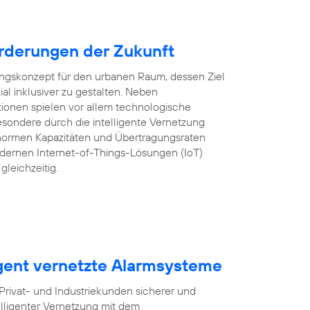
rderungen der Zukunft
lungskonzept für den urbanen Raum, dessen Ziel
ozial inklusiver zu gestalten. Neben
tionen spielen vor allem technologische
sondere durch die intelligente Vernetzung
ormen Kapazitäten und Übertragungsraten
ernen Internet-of-Things-Lösungen (IoT)
gleichzeitig.
igent vernetzte Alarmsysteme
ivat- und Industriekunden sicherer und
lligenter Vernetzung mit dem