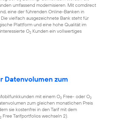
Kunden umfassend modernisieren. Mit comdirect
and, eine der führenden Online-Banken in
ie vielfach ausgezeichnete Bank steht für
gische Plattform und eine hohe Qualität im
nteressierte O
Kunden ein vollwertiges
2
hr Datenvolumen zum
Mobilfunkkunden mit einem O
Free- oder O
2
2
 Datenvolumen zum gleichen monatlichen Preis
em sie kostenfrei in den Tarif mit dem
Free Tarifportfolios wechseln 2).
2