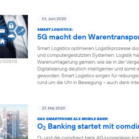
01. Juni 2020
SMART LOGISTICS:
5G macht den Warentransport 
Smart Logistics optimieren Logistikprozesse du
und computergestützten Systemen. Logistik hat
Warenumlagerung gemein, wie sie in der Vergang
|
CC0 1.0,
Digitalisierung deutlich intelligenter und somit e
geworden. Smart Logistics sorgen für reibungsl
rund um die Uhr in Bewegung – auch dank inte
27. Mai 2020
DAS SMARTPHONE ALS MOBILE BANK:
O
Banking startet mit comdir
2
O
und die comdirect bank AG kooperieren künf
2