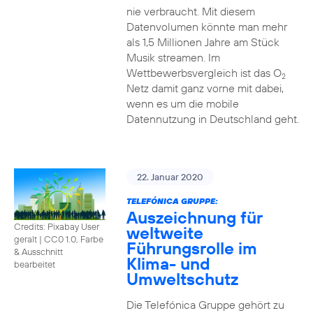
nie verbraucht. Mit diesem
Datenvolumen könnte man mehr
als 1,5 Millionen Jahre am Stück
Musik streamen. Im
Wettbewerbsvergleich ist das O
2
Netz damit ganz vorne mit dabei,
wenn es um die mobile
Datennutzung in Deutschland geht.
22. Januar 2020
TELEFÓNICA GRUPPE:
Auszeichnung für
Credits: Pixabay User
weltweite
geralt
|
CC0 1.0, Farbe
Führungsrolle im
& Ausschnitt
Klima- und
bearbeitet
Umweltschutz
Die Telefónica Gruppe gehört zu