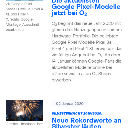
Die aktuellsten
v.li. Google Pixel
Google Pixel-Modelle
Modell Pixel 3a, Pixel 4
jetzt bei O
2
XL und Pixel 4
(
Credits: Google
|
O
beginnt das neue Jahr 2020 mit
Montage, Ausschnitt
2
gleich drei Neuzugängen in seinem
bearbeitet
)
Hardware-Portfolio: Die beliebten
Google Pixel Modelle Pixel 3a,
Pixel 4 und Pixel 4 XL erweitern das
vielfältige Angebot bei O
. Ab dem
2
14. Januar können Google-Fans die
aktuellsten Modelle online bei
o2.de sowie in allen O
Shops
2
erwerben.
02. Januar 2020
SILVESTERNACHT 2019/2020:
Neue Rekordwerte an
Credits: Unsplash User
Silvester läuten