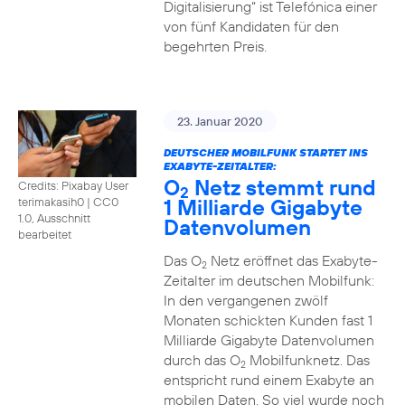
Digitalisierung“ ist Telefónica einer
von fünf Kandidaten für den
begehrten Preis.
23. Januar 2020
DEUTSCHER MOBILFUNK STARTET INS
EXABYTE-ZEITALTER:
O
Netz stemmt rund
Credits: Pixabay User
2
1 Milliarde Gigabyte
terimakasih0
|
CC0
1.0, Ausschnitt
Datenvolumen
bearbeitet
Das O
Netz eröffnet das Exabyte-
2
Zeitalter im deutschen Mobilfunk:
In den vergangenen zwölf
Monaten schickten Kunden fast 1
Milliarde Gigabyte Datenvolumen
durch das O
Mobilfunknetz. Das
2
entspricht rund einem Exabyte an
mobilen Daten. So viel wurde noch