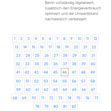
Berlin vollständig digitalisiert,
zusätzlich den Energieverbrauch
optimiert und die Umweltbilanz
nachweislich verbessert.
1
2
3
4
5
6
7
8
9
10
11
12
13
14
15
16
17
18
19
20
21
22
23
24
25
26
27
28
29
30
31
32
33
34
35
36
37
38
39
40
41
42
43
44
45
46
47
48
49
50
51
52
53
54
55
56
57
58
59
60
61
62
63
64
65
66
67
68
69
70
71
72
73
74
75
76
77
78
79
80
81
82