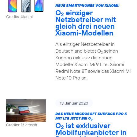
NEUE SMARTPHONES VON XIAOMI:
O
einziger
2
Credits: Xiaomi
Netzbetreiber mit
gleich drei neuen
Xiaomi-Modellen
Als einziger Netzbetreiber in
Deutschland bietet O
seinen
2
Kunden exklusiv die neuen
Modelle Xiaomi Mi 9 Lite, Xiaomi
Redmi Note 8T sowie das Xiaomi Mi
Note 10 Pro an.
13. Januar 2020
DAS NEUE MICROSOFT SURFACE PRO X
MIT LTE JETZT BEI O
:
2
O
ist exklusiver
Credits: Microsoft
2
Mobilfunkanbieter in