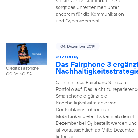
Vorsitz Chiles stattfindet. Dazu
sorgt das Unternehmen unter
anderem für die Kommunikation
und Cybersicherheit.
04. Dezember 2019
JETZT BEI O
:
2
Das Fairphone 3 ergänz
Credits: Fairphone
|
Nachhaltigkeitsstrategi
CC BY-NC-SA
O
nimmt das Fairphone 3 in sein
2
Portfolio auf. Das leicht zu reparierend
Smartphone ergänzt die
Nachhaltigkeitsstrategie von
Deutschlands führendem
Mobilfunkanbieter. Es kann ab dem 4.
Dezember bei O
bestellt werden und
2
ist voraussichtlich ab Mitte Dezember
lieferbar.