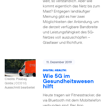
weit, so verständlich. Aber wie
kommt eigentlich das Netz bis zum
Mast? Entgegen landläufiger
Meinung gibt es hier zwei
Möglichkeiten der Anbindung, um
die derzeit verfügbare Bandbreite
und Leistungsfähigkeit des 5G-
Netzes voll auszuschöpfen –
Glasfaser und Richtfunk.
11. Dezember 2019
DIGITAL HEALTH:
Wie 5G im
Credits: Pixabay,
Gesundheitswesen
Golda
|
CC0 1.0,
hilft
Aussschnitt bearbeitet
Heute tragen wir Fitnesstracker, die
via Bluetooth mit dem Mobiltelefon
verbunden sind. Per App