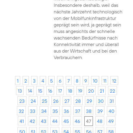
Insbesondere deshalb, weil das
nächste Jahrzehnt technologisch
von der Mobilfunkinfrastruktur
geprägt sein wird, ja geprägt sein
muss angesichts der schnelle
wachsenden Bedürfnisse nach
Konnektivität immer und überall
aus der Wirtschaft und bei den
Verbrauchern.
1
2
3
4
5
6
7
8
9
10
11
12
13
14
15
16
17
18
19
20
21
22
23
24
25
26
27
28
29
30
31
32
33
34
35
36
37
38
39
40
41
42
43
44
45
46
47
48
49
50
51
52
53
54
55
56
57
58