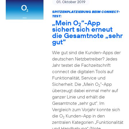
01. Oktober 2019
SPITZENPLATZIERUNG BEIM CONNECT-
TEST:
„Mein O
“-App
2
sichert sich erneut
die Gesamtnote „sehr
gut“
Wie gut sind die Kunden-Apps der
deutschen Netzbetreiber? Jedes
Jahr testet die Fachzeitschrift
connect die digitalen Tools auf
Funktionalität, Service und
Sicherheit. Die „Mein O
“-App
2
überzeugt dabei einmal mehr auf
ganzer Linie und erhält die
Gesamtnote „sehr gut“. Im
Vergleich zum Vorjahr konnte sich
die O
Kunden-App in den
2
zentralen Kategorien „Funktionalität
und Handhabung“ (Note