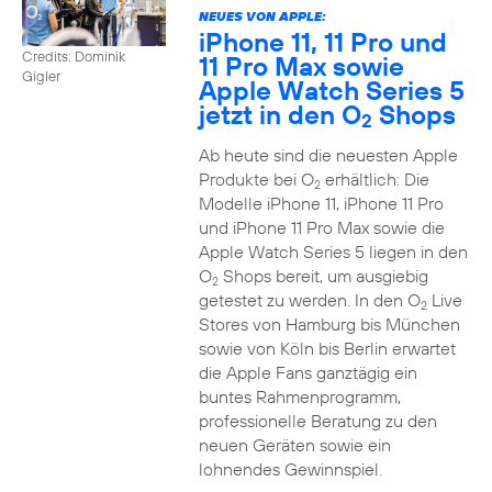
NEUES VON APPLE:
iPhone 11, 11 Pro und
Credits: Dominik
11 Pro Max sowie
Gigler
Apple Watch Series 5
jetzt in den O
Shops
2
Ab heute sind die neuesten Apple
Produkte bei O
erhältlich: Die
2
Modelle iPhone 11, iPhone 11 Pro
und iPhone 11 Pro Max sowie die
Apple Watch Series 5 liegen in den
O
Shops bereit, um ausgiebig
2
getestet zu werden. In den O
Live
2
Stores von Hamburg bis München
sowie von Köln bis Berlin erwartet
die Apple Fans ganztägig ein
buntes Rahmenprogramm,
professionelle Beratung zu den
neuen Geräten sowie ein
lohnendes Gewinnspiel.