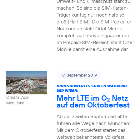
Umwelt- und Klimaschutz stark zu
machen. So sind die SIM-Karten-
Träger künftig nur noch halb so
groß (Half SIM). Die SIM-Packs für
Neukunden stellt Ortel Mobile
komplett auf Recyclingpapier um.
Im Prepaid-SIM-Bereich stellt Ortel
Mobile damit eine Ausnahme dar.
17. September 2019
UNBESCHWERTES SURFEN WÄHREND
DER WIESN:
Mehr LTE im O
Netz
Credits: Abel
2
auf dem Oktoberfest
Mobilfunk
Ab der zweiten Septemberhälfte
führen alle Wege nach München:
Mit dem Oktoberfest startet das
weltweit bekannteste Volksfest