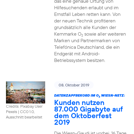
das eine genaue Ortung von
Hilfesuchenden erlaubt und im
Ernstfall Leben retten kann. Von
der neuen Technik profitieren
grundsätzlich alle Kunden der
Kernmarke O
sowie aller weiteren
2
Marken und Partnermarken von
Telefónica Deutschland, die ein
Endgerät mit Android-
Betriebssystem besitzen.
08. Oktober 2019
DATENZAPFREKORD IM O
WIESN-NETZ:
2
Kunden nutzen
Credits: Pixabay User
87.000 Gigabyte auf
Pexels
|
CC0 1.0,
dem Oktoberfest
Ausschnitt bearbeitet
2019
Die Wiesn-Gaudi ist vorbei. 16 Tage