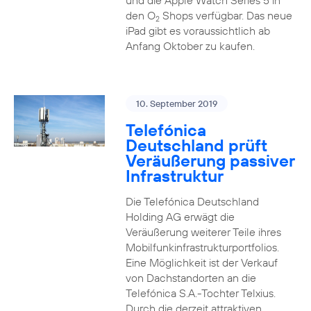
und die Apple Watch Series 5 in
den O
Shops verfügbar. Das neue
2
iPad gibt es voraussichtlich ab
Anfang Oktober zu kaufen.
10. September 2019
Telefónica
Deutschland prüft
Veräußerung passiver
Infrastruktur
Die Telefónica Deutschland
Holding AG erwägt die
Veräußerung weiterer Teile ihres
Mobilfunkinfrastrukturportfolios.
Eine Möglichkeit ist der Verkauf
von Dachstandorten an die
Telefónica S.A.-Tochter Telxius.
Durch die derzeit attraktiven