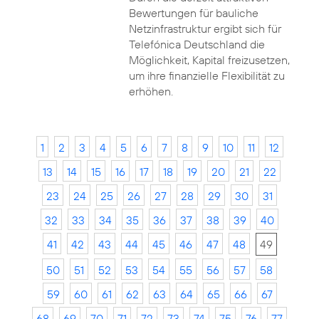
Bewertungen für bauliche
Netzinfrastruktur ergibt sich für
Telefónica Deutschland die
Möglichkeit, Kapital freizusetzen,
um ihre finanzielle Flexibilität zu
erhöhen.
1
2
3
4
5
6
7
8
9
10
11
12
13
14
15
16
17
18
19
20
21
22
23
24
25
26
27
28
29
30
31
32
33
34
35
36
37
38
39
40
41
42
43
44
45
46
47
48
49
50
51
52
53
54
55
56
57
58
59
60
61
62
63
64
65
66
67
68
69
70
71
72
73
74
75
76
77