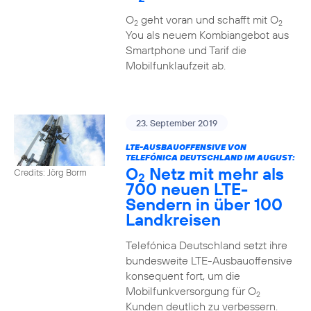
O
geht voran und schafft mit O
2
2
You als neuem Kombiangebot aus
Smartphone und Tarif die
Mobilfunklaufzeit ab.
23. September 2019
LTE-AUSBAUOFFENSIVE VON
TELEFÓNICA DEUTSCHLAND IM AUGUST:
O
Netz mit mehr als
Credits: Jörg Borm
2
700 neuen LTE-
Sendern in über 100
Landkreisen
Telefónica Deutschland setzt ihre
bundesweite LTE-Ausbauoffensive
konsequent fort, um die
Mobilfunkversorgung für O
2
Kunden deutlich zu verbessern.