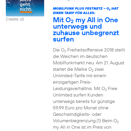
MOBILFUNK PLUS FESTNETZ – O
HAT
2
EINEN TARIF FÜR ALLES:
Mit O
my All in One
Credits: o2
2
unterwegs und
zuhause unbegrenzt
surfen
Die O
Freiheitsoffensive 2018 stellt
2
die Weichen im deutschen
Mobilfunkmarkt neu: Am 21. August
startet die Marke O
zwei
2
Unlimited-Tarife mit einem
einzigartigen Preis-
Leistungsverhältnis. Mit O
Free
2
Unlimited surfen Kunden
unterwegs bereits für günstige
59,99 Euro pro Monat ohne
Geschwindigkeits- oder
Volumenbegrenzung.(1) Beim O
2
my All in One ist im Preis von