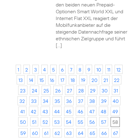
den beiden neuen Prepaid-
Optionen Smart World XXL und
Internet Flat XXL reagiert der
Mobilfunkanbieter auf die
steigende Datennachfrage seiner
ethnischen Zielgruppe und führt
[…]
1
2
3
4
5
6
7
8
9
10
11
12
13
14
15
16
17
18
19
20
21
22
23
24
25
26
27
28
29
30
31
32
33
34
35
36
37
38
39
40
41
42
43
44
45
46
47
48
49
50
51
52
53
54
55
56
57
58
59
60
61
62
63
64
65
66
67