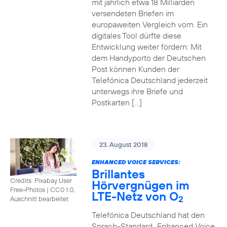
mit jährlich etwa 18 Milliarden
versendeten Briefen im
europaweiten Vergleich vorn. Ein
digitales Tool dürfte diese
Entwicklung weiter fördern: Mit
dem Handyporto der Deutschen
Post können Kunden der
Telefónica Deutschland jederzeit
unterwegs ihre Briefe und
Postkarten […]
23. August 2018
ENHANCED VOICE SERVICES:
Brillantes
Credits: Pixabay User
Hörvergnügen im
Free-Photos
|
CC0 1.0,
LTE-Netz von O
2
Auschnitt bearbeitet
Telefónica Deutschland hat den
Sprach-Standard „Enhanced Voice