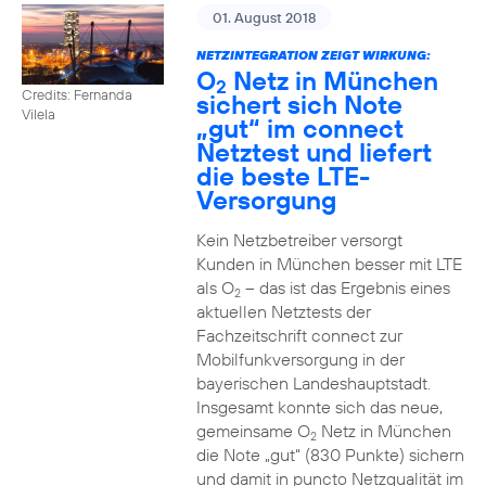
01. August 2018
NETZINTEGRATION ZEIGT WIRKUNG:
O
Netz in München
2
Credits: Fernanda
sichert sich Note
Vilela
„gut“ im connect
Netztest und liefert
die beste LTE-
Versorgung
Kein Netzbetreiber versorgt
Kunden in München besser mit LTE
als O
– das ist das Ergebnis eines
2
aktuellen Netztests der
Fachzeitschrift connect zur
Mobilfunkversorgung in der
bayerischen Landeshauptstadt.
Insgesamt konnte sich das neue,
gemeinsame O
Netz in München
2
die Note „gut“ (830 Punkte) sichern
und damit in puncto Netzqualität im