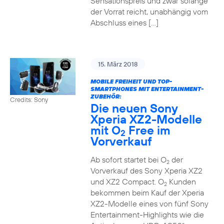
Sensationspreis und zwar solange
der Vorrat reicht, unabhängig vom
Abschluss eines […]
15. März 2018
MOBILE FREIHEIT UND TOP-
SMARTPHONES MIT ENTERTAINMENT-
ZUBEHÖR:
Credits: Sony
Die neuen Sony
Xperia XZ2-Modelle
mit O
Free im
2
Vorverkauf
Ab sofort startet bei O
der
2
Vorverkauf des Sony Xperia XZ2
und XZ2 Compact. O
Kunden
2
bekommen beim Kauf der Xperia
XZ2-Modelle eines von fünf Sony
Entertainment-Highlights wie die