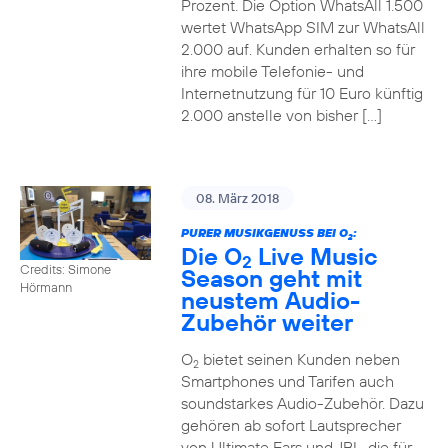
Prozent. Die Option WhatsAll 1.500
wertet WhatsApp SIM zur WhatsAll
2.000 auf. Kunden erhalten so für
ihre mobile Telefonie- und
Internetnutzung für 10 Euro künftig
2.000 anstelle von bisher […]
08. März 2018
PURER MUSIKGENUSS BEI O
:
2
Die O
Live Music
2
Credits: Simone
Season geht mit
Hörmann
neustem Audio-
Zubehör weiter
O
bietet seinen Kunden neben
2
Smartphones und Tarifen auch
soundstarkes Audio-Zubehör. Dazu
gehören ab sofort Lautsprecher
von Ultimate Ears und JBL, die für