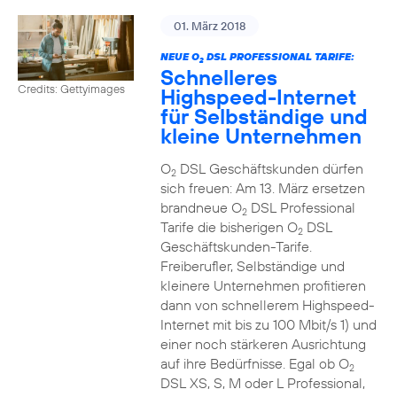
01. März 2018
NEUE O
DSL PROFESSIONAL TARIFE:
2
Schnelleres
Credits: Gettyimages
Highspeed-Internet
für Selbständige und
kleine Unternehmen
O
DSL Geschäftskunden dürfen
2
sich freuen: Am 13. März ersetzen
brandneue O
DSL Professional
2
Tarife die bisherigen O
DSL
2
Geschäftskunden-Tarife.
Freiberufler, Selbständige und
kleinere Unternehmen profitieren
dann von schnellerem Highspeed-
Internet mit bis zu 100 Mbit/s 1) und
einer noch stärkeren Ausrichtung
auf ihre Bedürfnisse. Egal ob O
2
DSL XS, S, M oder L Professional,