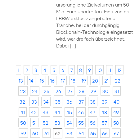
ursprüngliche Zielvolumen um 50
Mio. Euro übertroffen. Eine von der
LBBW exklusiv angebotene
Tranche, bei der durchgängig
Blockchain-Technologie eingesetzt
wird, war dreifach überzeichnet.
Dabei […]
1
2
3
4
5
6
7
8
9
10
11
12
13
14
15
16
17
18
19
20
21
22
23
24
25
26
27
28
29
30
31
32
33
34
35
36
37
38
39
40
41
42
43
44
45
46
47
48
49
50
51
52
53
54
55
56
57
58
59
60
61
62
63
64
65
66
67