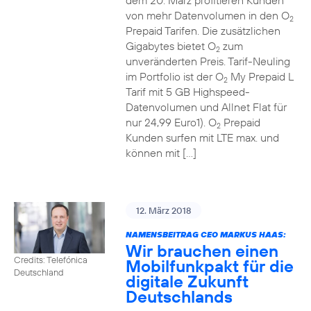
dem 20. März profitieren Kunden
von mehr Datenvolumen in den O
2
Prepaid Tarifen. Die zusätzlichen
Gigabytes bietet O
zum
2
unveränderten Preis. Tarif-Neuling
im Portfolio ist der O
My Prepaid L
2
Tarif mit 5 GB Highspeed-
Datenvolumen und Allnet Flat für
nur 24,99 Euro1). O
Prepaid
2
Kunden surfen mit LTE max. und
können mit […]
12. März 2018
NAMENSBEITRAG CEO MARKUS HAAS:
Wir brauchen einen
Credits: Telefónica
Mobilfunkpakt für die
Deutschland
digitale Zukunft
Deutschlands