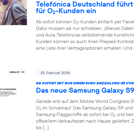
Telefónica Deutschland führt 
für O
-Kunden ein
2
Ab sofort können O
-Kunden einfach per Face
2
Dafür müssen sie nur schreiben: „Wieviel Dat
und Aura, Telefónicas selbstlernende künstliche 
Kunden können so auch ihren Prepaid-Kontosta
eine Liste ihrer Vertragsoptionen erhalten. Und
25. Februar 2018
AB SOFORT MIT NUR EINEM EURO ANZAHLUNG IM VO
Das neue Samsung Galaxy S9
Gerade erst auf dem Mobile World Congress (M
O
im Vorverkauf: Das Samsung Galaxy S9 und S
2
Samsung Flaggschiffe ab sofort bei O
und beko
2
offiziellem Verkaufsstart nach Hause geliefert. 
bis […]