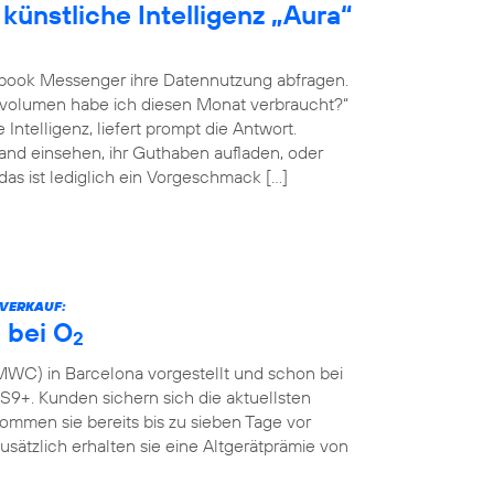
künstliche Intelligenz „Aura“
book Messenger ihre Datennutzung abfragen.
envolumen habe ich diesen Monat verbraucht?“
Intelligenz, liefert prompt die Antwort.
nd einsehen, ihr Guthaben aufladen, oder
 das ist lediglich ein Vorgeschmack […]
RVERKAUF:
 bei O
2
WC) in Barcelona vorgestellt und schon bei
9+. Kunden sichern sich die aktuellsten
mmen sie bereits bis zu sieben Tage vor
Zusätzlich erhalten sie eine Altgerätprämie von