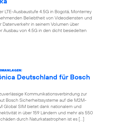
ika
er LTE-Ausbaustufe 4.5G in Bogotá, Monterrey
zunehmenden Beliebtheit von Videodiensten und
er Datenverkehr in seinem Volumen über
er Ausbau von 4.5G in den dicht besiedelten
RMANLAGEN:
fónica Deutschland für Bosch
zuverlässige Kommunikationsverbindung zur
raut Bosch Sicherheitssysteme auf die M2M-
M Global SIM bietet dank nationalem und
ektivität in über 159 Ländern und mehr als 550
chäden durch Naturkatastrophen ist es […]