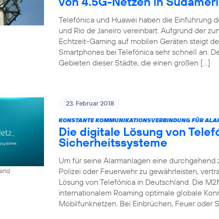
von 4.5G-Netzen in Südamer
Telefónica und Huawei haben die Einführung d
und Rio de Janeiro vereinbart. Aufgrund der 
Echtzeit-Gaming auf mobilen Geräten steigt d
Smartphones bei Telefónica sehr schnell an. D
Gebieten dieser Städte, die einen großen […]
23. Februar 2018
KONSTANTE KOMMUNIKATIONSVERBINDUNG FÜR ALA
Die digitale Lösung von Tele
Sicherheitssysteme
Um für seine Alarmanlagen eine durchgehend 
Polizei oder Feuerwehr zu gewährleisten, vert
land
Lösung von Telefónica in Deutschland. Die M2
internationalem Roaming optimale globale Konn
Mobilfunknetzen. Bei Einbrüchen, Feuer oder S