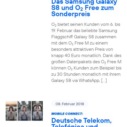
Das Samsung Galaxy
S8 und O
Free zum
2
Sonderpreis
O
bietet seinen Kunden vom 6. bis
2
19. Februar das beliebte Samsung
Flaggschiff Galaxy S8 zusammen
mit dem O
Free M zu einem
2
besonders attraktiven Preis von
knapp 40 Euro monatlich. Dank des
großen Datenpakets des O
Free M
2
können O
Kunden zum Beispiel bis
2
zu 30 Stunden monatlich mit ihrem
Galaxy S8 via WhatsApp, […]
08. Februar 2018
MOBILE CONNECT:
Deutsche Telekom,
Telefónica und