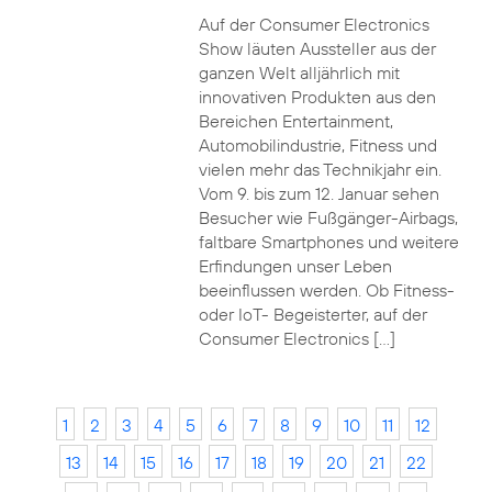
Auf der Consumer Electronics
Show läuten Aussteller aus der
ganzen Welt alljährlich mit
innovativen Produkten aus den
Bereichen Entertainment,
Automobilindustrie, Fitness und
vielen mehr das Technikjahr ein.
Vom 9. bis zum 12. Januar sehen
Besucher wie Fußgänger-Airbags,
faltbare Smartphones und weitere
Erfindungen unser Leben
beeinflussen werden. Ob Fitness-
oder IoT- Begeisterter, auf der
Consumer Electronics […]
1
2
3
4
5
6
7
8
9
10
11
12
13
14
15
16
17
18
19
20
21
22