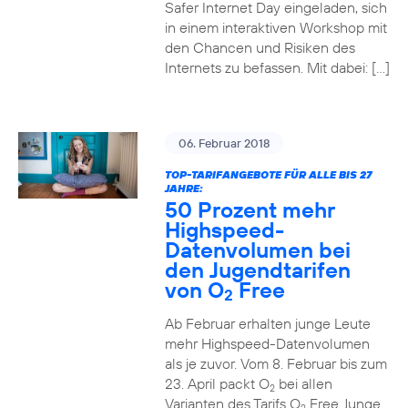
Safer Internet Day eingeladen, sich
in einem interaktiven Workshop mit
den Chancen und Risiken des
Internets zu befassen. Mit dabei: […]
06. Februar 2018
TOP-TARIFANGEBOTE FÜR ALLE BIS 27
JAHRE:
50 Prozent mehr
Highspeed-
Datenvolumen bei
den Jugendtarifen
von O
Free
2
Ab Februar erhalten junge Leute
mehr Highspeed-Datenvolumen
als je zuvor. Vom 8. Februar bis zum
23. April packt O
bei allen
2
Varianten des Tarifs O
Free Junge