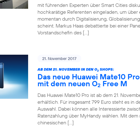
mit führenden Experten über Smart Cities disku
hochkarätige Referenten eingeladen, um über e
momentan durch Digitalisierung, Globalisieru
scheint. Markus Haas debattierte bei einer Pane
Vorstandschefin des […]
21. November 2017
AB DEM 21. NOVEMBER IN DEN O
SHOPS:
2
Das neue Huawei Mate10 Pro 
mit dem neuen O
Free M
2
Das Huawei Mate10 Pro ist ab dem 21. November
erhältlich. Für insgesamt 799 Euro steht es in
Auswahl. Dabei können alle Interessierte zwis
Ratenzahlung über MyHandy wählen. Mit dem
chinesischen […]