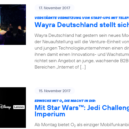
17. November 2017
VERSTÄRKTE VERNETZUNG VON START-UPS MIT TELEF
Wayra Deutschland stellt sic
Wayra Deutschland hat gestern sein neues Mode
der Neuaufstellung will die Venture-Einheit vo
und jungen Technologieunternehmen einen dir
ihnen damit einen Innovations- und Wachstu
richtet sein Angebot an junge, wachsende B2
Bereichen „Internet of […]
15. November 2017
ERWECKE MIT O
DIE MACHT IN DIR:
2
Mit Star Wars™: Jedi Challe
Imperium
Ab Montag bietet O
als einziger Mobilfunkan
2