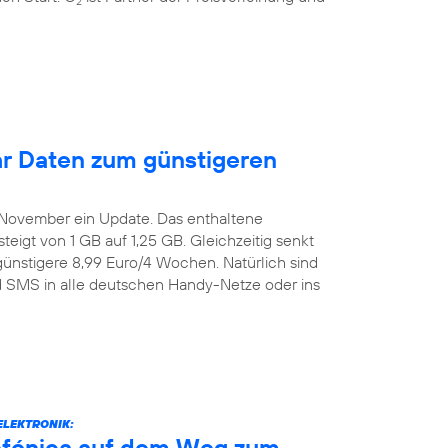
2
r Daten zum günstigeren
. November ein Update. Das enthaltene
igt von 1 GB auf 1,25 GB. Gleichzeitig senkt
günstigere 8,99 Euro/4 Wochen. Natürlich sind
nd SMS in alle deutschen Handy-Netze oder ins
ELEKTRONIK:
efónica auf dem Weg zum