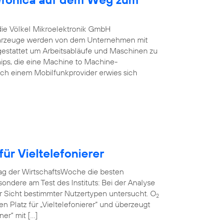
 die Völkel Mikroelektronik GmbH
Fahrzeuge werden von dem Unternehmen mit
estattet um Arbeitsabläufe und Maschinen zu
ips, die eine Machine to Machine-
ch einem Mobilfunkprovider erwies sich
ür Vieltelefonierer
rag der WirtschaftsWoche die besten
ndere am Test des Instituts: Bei der Analyse
r Sicht bestimmter Nutzertypen untersucht. O
2
en Platz für „Vieltelefonierer“ und überzeugt
er“ mit […]