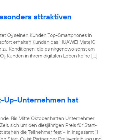
esonders attraktiven
etet O
seinen Kunden Top-Smartphones in
2
b sofort erhalten Kunden das HUAWEI Mate10
 zu Konditionen, die es nirgendwo sonst am
 O
Kunden in ihrem digitalen Leben keine […]
2
rt-Up-Unternehmen hat
unde. Bis Mitte Oktober hatten Unternehmer
it, sich um den diesjährigen Preis für Start-
 stehen die Teilnehmer fest – in insgesamt 11
en Start. O
ist Partner der Preisverleihung und