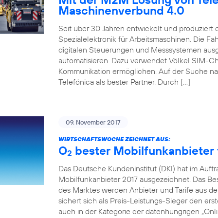
Maschinenverbund 4.0
Seit über 30 Jahren entwickelt und produziert
Spezialelektronik für Arbeitsmaschinen. Die 
digitalen Steuerungen und Messsystemen ausg
automatisieren. Dazu verwendet Völkel SIM-Ch
Kommunikation ermöglichen. Auf der Suche na
Telefónica als bester Partner. Durch […]
09. November 2017
WIRTSCHAFTSWOCHE ZEICHNET AUS:
O
bester Mobilfunkanbieter f
2
Das Deutsche Kundeninstitut (DKI) hat im Auft
Mobilfunkanbieter 2017 ausgezeichnet. Das Beso
des Marktes werden Anbieter und Tarife aus de
sichert sich als Preis-Leistungs-Sieger den erst
auch in der Kategorie der datenhungrigen „Onlin