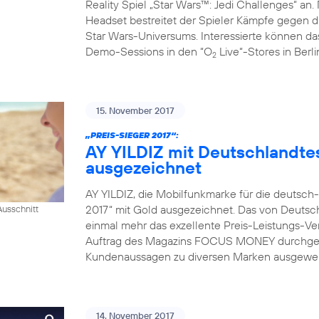
Reality Spiel „Star Wars™: Jedi Challenges“ an.
Headset bestreitet der Spieler Kämpfe gegen da
Star Wars-Universums. Interessierte können das
Demo-Sessions in den “O
Live“-Stores in Berl
2
15. November 2017
„PREIS-SIEGER 2017“:
AY YILDIZ mit Deutschlandtes
ausgezeichnet
AY YILDIZ, die Mobilfunkmarke für die deutsch
2017“ mit Gold ausgezeichnet. Das von Deutsch
usschnitt
einmal mehr das exzellente Preis-Leistungs-Ver
Auftrag des Magazins FOCUS MONEY durchgefü
Kundenaussagen zu diversen Marken ausgewerte
14. November 2017