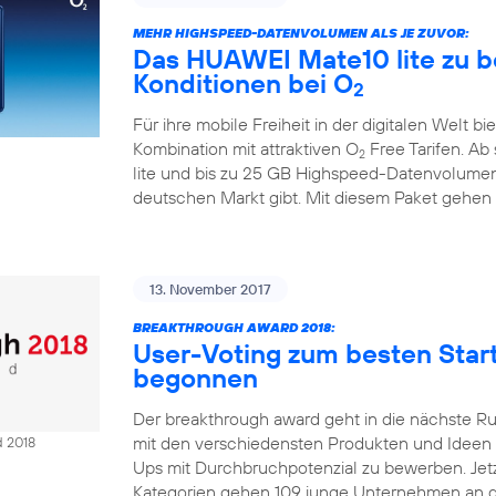
MEHR HIGHSPEED-DATENVOLUMEN ALS JE ZUVOR:
Das HUAWEI Mate10 lite zu b
Konditionen bei O
2
Für ihre mobile Freiheit in der digitalen Welt bi
Kombination mit attraktiven O
Free Tarifen. A
2
lite und bis zu 25 GB Highspeed-Datenvolumen
deutschen Markt gibt. Mit diesem Paket gehen
13. November 2017
BREAKTHROUGH AWARD 2018:
User-Voting zum besten Sta
begonnen
Der breakthrough award geht in die nächste R
mit den verschiedensten Produkten und Ideen Ze
d 2018
Ups mit Durchbruchpotenzial zu bewerben. Jetzt
Kategorien gehen 109 junge Unternehmen an d