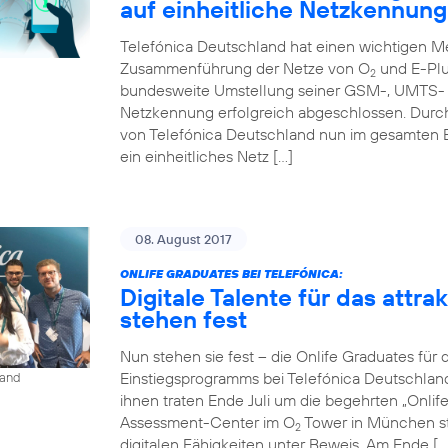
auf einheitliche Netzkennung
Telefónica Deutschland hat einen wichtigen Me
Zusammenführung der Netze von O
und E-Plu
2
bundesweite Umstellung seiner GSM-, UMTS- u
Netzkennung erfolgreich abgeschlossen. Durc
von Telefónica Deutschland nun im gesamten 
ein einheitliches Netz […]
08. August 2017
ONLIFE GRADUATES BEI TELEFÓNICA:
Digitale Talente für das attr
stehen fest
Nun stehen sie fest – die Onlife Graduates für 
Einstiegsprogramms bei Telefónica Deutschlan
land
ihnen traten Ende Juli um die begehrten „Onli
Assessment-Center im O
Tower in München st
2
digitalen Fähigkeiten unter Beweis. Am Ende […