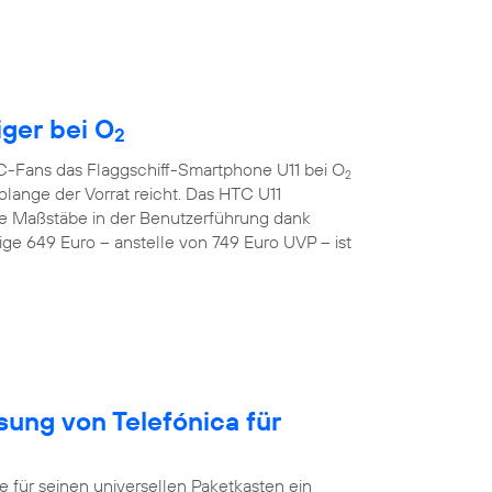
iger bei O
2
TC-Fans das Flaggschiff-Smartphone U11 bei O
2
lange der Vorrat reicht. Das HTC U11
e Maßstäbe in der Benutzerführung dank
ge 649 Euro – anstelle von 749 Euro UVP – ist
sung von Telefónica für
ür seinen universellen Paketkasten ein