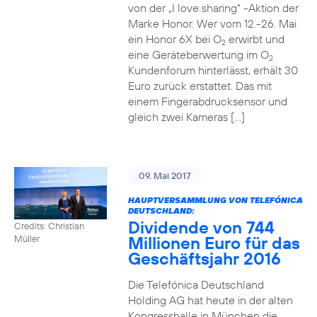
von der „I love sharing“ -Aktion der
Marke Honor. Wer vom 12.-26. Mai
ein Honor 6X bei O
erwirbt und
2
eine Geräteberwertung im O
2
Kundenforum hinterlässt, erhält 30
Euro zurück erstattet. Das mit
einem Fingerabdrucksensor und
gleich zwei Kameras […]
09. Mai 2017
HAUPTVERSAMMLUNG VON TELEFÓNICA
DEUTSCHLAND:
Dividende von 744
Credits: Christian
Millionen Euro für das
Müller
Geschäftsjahr 2016
Die Telefónica Deutschland
Holding AG hat heute in der alten
Kongresshalle in München die