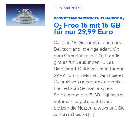
15. Mai 2017
GEBURTSTAGSAKTION ZU 15 JAHREN O
:
2
O
Free 15 mit 15 GB
2
für nur 29,99 Euro
O
feiert 15. Geburtstag und ganz
2
Deutschland ist eingeladen. Mit
dem Geburtstagstarif O
Free 15
2
gibt es für Neukunden 15 GB
Highspeed-Datenvolumen für nur
29,99 Euro im Monat. Damit bietet
O
praktisch unbegrenzte mobile
2
Freiheit zum Sensationspreis.
Selbst wenn die 15 GB Highspeed-
Volumen aufgebraucht sind,
bleiben die Nutzer „always on“. Sie
surfen mit bis zu […]