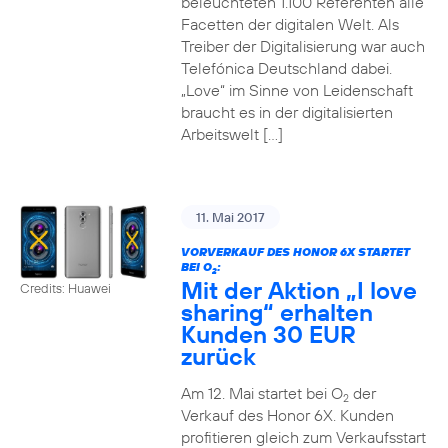
beleuchteten 1.100 Referenten alle
Facetten der digitalen Welt. Als
Treiber der Digitalisierung war auch
Telefónica Deutschland dabei.
„Love“ im Sinne von Leidenschaft
braucht es in der digitalisierten
Arbeitswelt […]
11. Mai 2017
VORVERKAUF DES HONOR 6X STARTET
BEI O
:
2
Mit der Aktion „I love
Credits: Huawei
sharing“ erhalten
Kunden 30 EUR
zurück
Am 12. Mai startet bei O
der
2
Verkauf des Honor 6X. Kunden
profitieren gleich zum Verkaufsstart